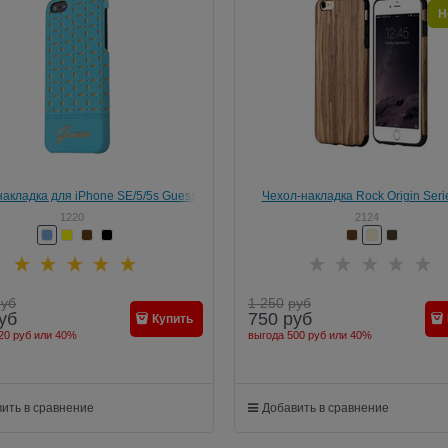
Н
акладка для iPhone SE/5/5s Guess
Чехол-накладка Rock Origin Seri
GIANINA
iPhone 5/5s Wood
1220
2124
руб
1 250
руб
уб
750
руб
Купить
20 руб
или
40%
выгода
500 руб
или
40%
ить в сравнение
Добавить в сравнение