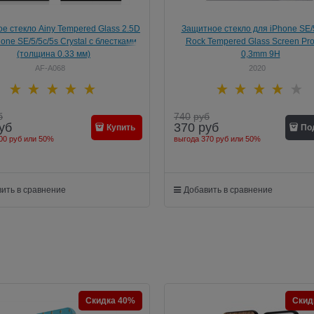
е стекло Ainy Tempered Glass 2.5D
Защитное стекло для iPhone SE/5
one SE/5/5c/5s Crystal с блестками
Rock Tempered Glass Screen Pro
(толщина 0.33 мм)
0,3mm 9H
AF-A068
2020
б
740
руб
уб
370
руб
Купить
По
00 руб
или
50%
выгода
370 руб
или
50%
ить в сравнение
Добавить в сравнение
Скидка 40%
Скид