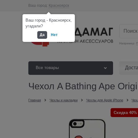
Ваш город:
Красноярск
Ваш город - Красноярск,
угадали?
Да
Нет
Например:
П
Дост
Все товары
Чехол A Bathing Ape Orig
Главная
Чехлы и накладки
Чехлы для Apple iPhone
Чех
Скидка 40%