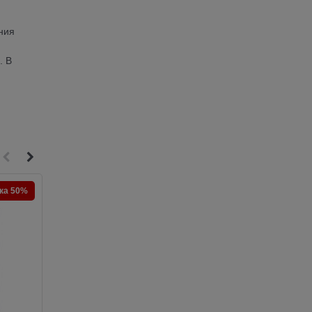
ния
. В
ка 50%
Скидка 50%