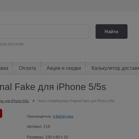
Найти
алка для селфи
авка
Оплата
Акции и скидки
Калькулятор достав
inal Fake для iPhone 5/5s
лы для iPhone 5/5s
Чехол A Bathing Ape Original Fake для iPhone 5/5s
Производитель:
A Bathing Ape
Артикул:
219
Размеры:
150 x 80 x 10