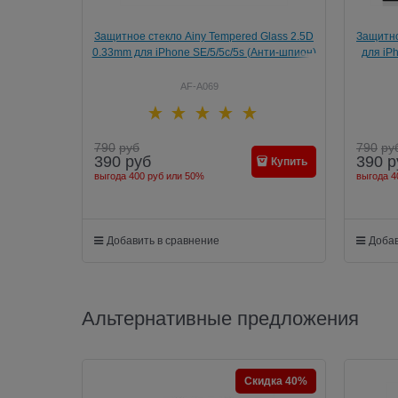
Защитное стекло Ainy Tempered Glass 2.5D
Защитно
0.33mm для iPhone SE/5/5c/5s (Анти-шпион)
для iPh
AF-A069
790
руб
790
ру
390
руб
390
р
Купить
выгода
400 руб
или
50%
выгода
4
Добавить в сравнение
Добав
Альтернативные предложения
Скидка 40%