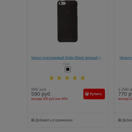
Чехол пластиковый Xinbo Black черный для
Чехол-н
iPhone SE/5/5s
1024
990
руб
1 290
590
руб
770
р
Купить
выгода
400 руб
или
40%
выгода
5
Добавить в сравнение
Добав