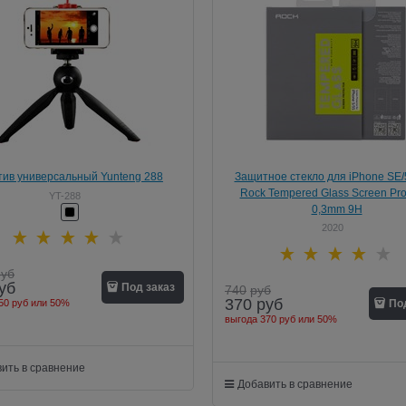
ив универсальный Yunteng 288
Защитное стекло для iPhone SE/5
Rock Tempered Glass Screen Pro
YT-288
0,3mm 9H
2020
руб
уб
Под заказ
740
руб
370
руб
50 руб
или
50%
По
выгода
370 руб
или
50%
ить в сравнение
Добавить в сравнение