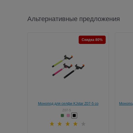
Альтернативные предложения
Скидка 80%
Монопод для селфи KJstar Z07-5 cо
Монопод
встроенной Bluetooth кнопкой
Z07-5