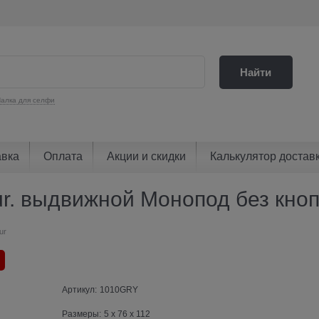
Найти
алка для селфи
авка
Оплата
Акции и скидки
Калькулятор достав
. выдвижной Монопод без кнопк
ur
Артикул:
1010GRY
Размеры:
5 x 76 x 112