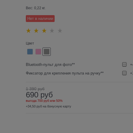
Вес:
0,22
кг.
Нет в наличии
Цвет
Bluetooth-пульт для фото**
+
Фиксатор для крепления пульта на ручку**
+
1 390
руб
690
руб
выгода
700 руб
или
50%
+34,50 руб на бонусную карту