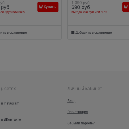
руб
1 390
руб
руб
690
руб
Купить
 200 руб
или
50%
выгода
700 руб
или
50%
ить в сравнение
Добавить в сравнение
ц. сетях
Личный кабинет
Вход
 в Instagram
Регистрация
 в ВКонтакте
Забыли пароль?