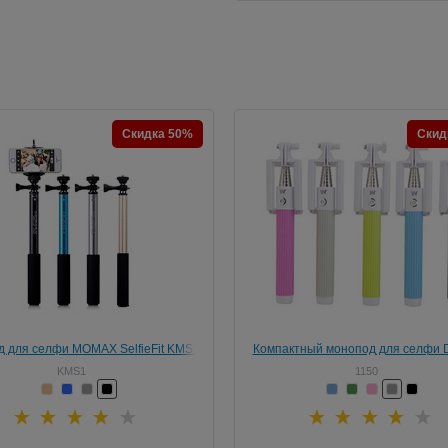
Скидка 50%
Скид
 для селфи MOMAX SelfieFit KMS1
Компактный монопод для селфи D
с пультом
кнопкой
KMS1
1150