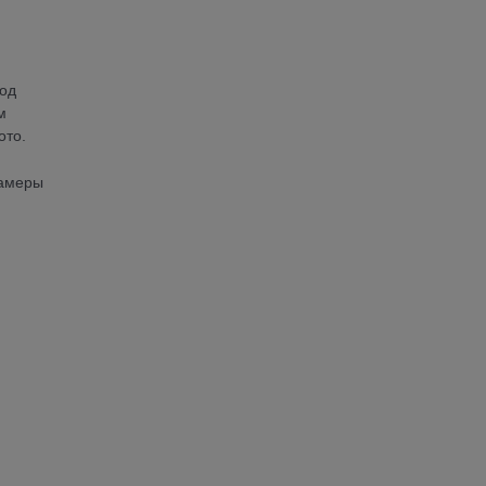
од
м
ото.
камеры