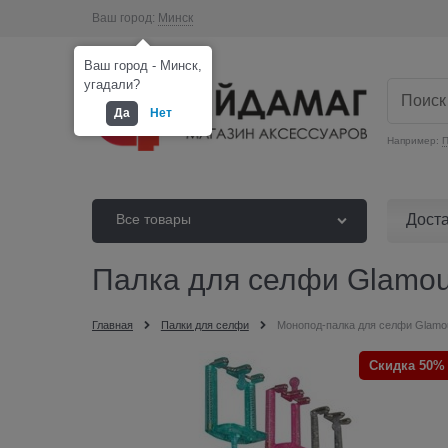
Ваш город:
Минск
Ваш город - Минск,
угадали?
Да
Нет
Например:
П
Дост
Все товары
Палка для селфи Glamour
Главная
Палки для селфи
Монопод-палка для селфи Glamo
Скидка 50%