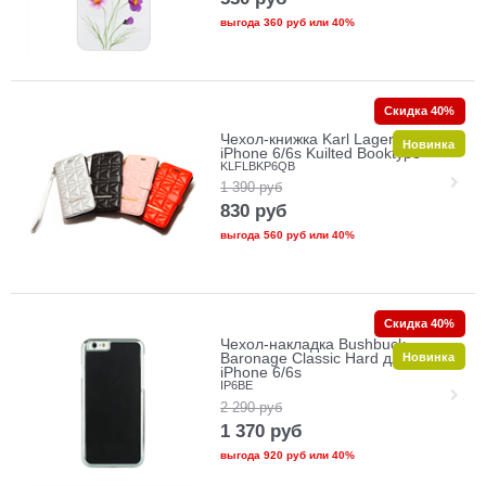
выгода
360 руб
или
40%
Скидка 40%
Чехол-книжка Karl Lagerfeld для
Новинка
iPhone 6/6s Kuilted Booktype
KLFLBKP6QB
1 390
руб
830
руб
выгода
560 руб
или
40%
Скидка 40%
Чехол-накладка Bushbuck
Новинка
Baronage Classic Hard для Apple
iPhone 6/6s
IP6BE
2 290
руб
1 370
руб
выгода
920 руб
или
40%