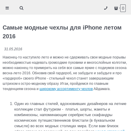
0
Самые модные чехлы для iPhone летом
2016
31.05.2016
Наконец-то наступило лето и можно не сдерживать свои модные порывы
необходимостью надевать громоздкие пуховики и многослойные колготки,
можно наконец-то примерить на себя все самые яркие с подиумов сезона
весна-лето 2016. Обновив свой гардероб, не забудьте и забудьте и про
«гардероб» своего iPhone - стильный чехол станет завершающим
штрихом к остро-модному образу. Итак, пройдемся по главным
тенденциям сезона и
широкому ассортименту чехлов
Айдамага.
Один из главных стилей, вдохновивших дизайнеров на летние
коллекции стал футуризм - платья, шорты, жакеты и
комбинезоны, напоминающие серебристые скафандры
космических путешественников блистали (в буквальном
смысле) во всех модных столицах мира. Если вам близок