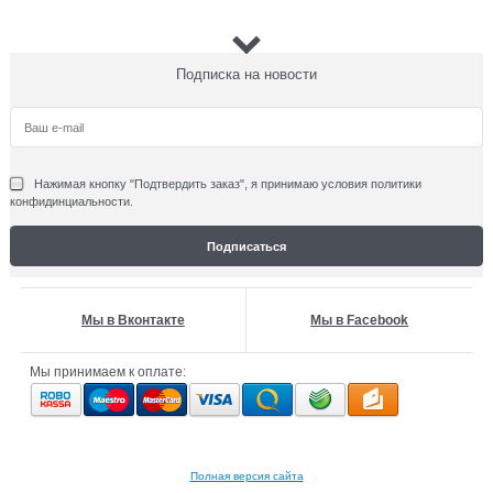
Скидка 40%
Чехол-накладка Karl Lagerfeld
Подписка на новости
Новинка
для iPhone 6/6s Camouflage
Hard
KLHCP6CA
1 490
руб
890
руб
Нажимая кнопку "Подтвердить заказ", я принимаю условия политики
выгода
600 руб
или
40%
конфидинциальности.
Скидка 40%
Чехол-накладка Bling My Thing
Новинка
Metallique с кристаллами
Swarovski для iPhone 6/6s
Мы в Вконтакте
Мы в Facebook
ip6-met-bk-sng
1 990
руб
Мы принимаем к оплате:
1 190
руб
выгода
800 руб
или
40%
Полная версия сайта
Скидка 40%