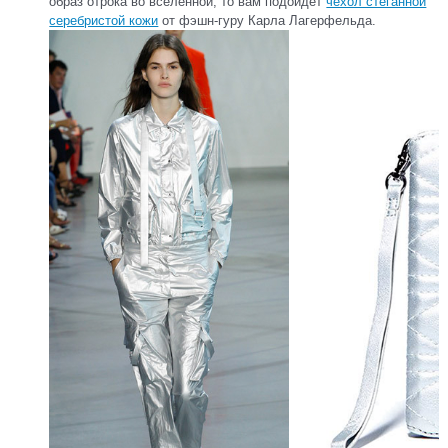
образ отрока во вселенной, то вам подойдет
чехол стеганной
серебристой кожи
от фэшн-гуру Карла Лагерфельда.