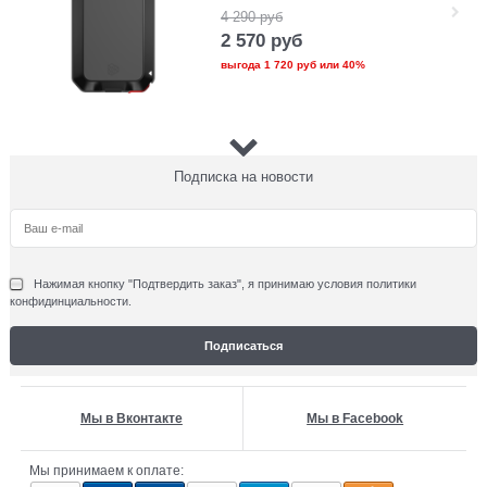
4 290
руб
2 570
руб
выгода
1 720 руб
или
40%
Скидка 40%
Влагозащищенный чехол
Подписка на новости
Новинка
Waterproof Case для Apple
iPhone 6/6S Plus+ 5.5"
1574
1 100
руб
660
руб
Нажимая кнопку "Подтвердить заказ", я принимаю условия политики
выгода
440 руб
или
40%
конфидинциальности.
Мы в Вконтакте
Мы в Facebook
Мы принимаем к оплате: