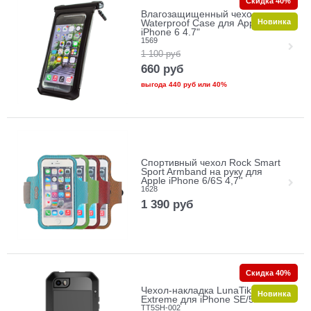
Скидка 40%
Влагозащищенный чехол
Новинка
Waterproof Case для Apple
iPhone 6 4.7"
1569
1 100
руб
660
руб
выгода
440 руб
или
40%
Спортивный чехол Rock Smart
Sport Armband на руку для
Apple iPhone 6/6S 4,7''
1628
1 390
руб
Скидка 40%
Чехол-накладка LunaTik TakTik
Новинка
Extreme для iPhone SE/5/5s
TT5SH-002