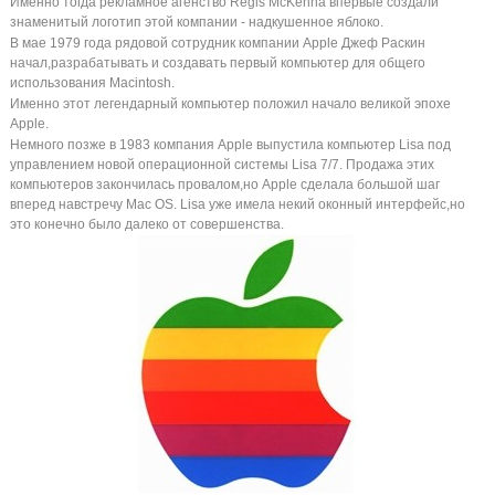
Именно тогда рекламное агенство Regis McKenna впервые создали
знаменитый логотип этой компании - надкушенное яблоко.
В мае 1979 года рядовой сотрудник компании Apple Джеф Раскин
начал,разрабатывать и создавать первый компьютер для общего
использования Macintosh.
Именно этот легендарный компьютер положил начало великой эпохе
Apple.
Немного позже в 1983 компания Apple выпустила компьютер Lisa под
управлением новой операционной системы Lisa 7/7. Продажа этих
компьютеров закончилась провалом,но Apple сделала большой шаг
вперед навстречу Mac OS. Lisa уже имела некий оконный интерфейс,но
это конечно было далеко от совершенства.