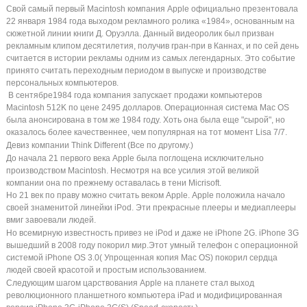
Свой самый первый Macintosh компания Apple официально презентовала
22 января 1984 года выходом рекламного ролика «1984», основанным на
сюжетной линии книги Д. Оруэлла. Данный видеоролик был призван
рекламным клипом десятилетия, получив гран-при в Каннах, и по сей день
считается в истории рекламы одним из самых легендарных. Это событие
принято считать переходным периодом в выпуске и производстве
персональных компьютеров.
В сентябре1984 года компания запускает продажи компьютеров
Macintosh 512K по цене 2495 долларов. Операционная система Mac OS
была анонсирована в том же 1984 году. Хоть она была еще
"сырой", но
оказалось более качественнее, чем популярная на тот момент
Lisa 7/7.
Девиз компании Think Different (Все по другому.)
До начала 21 первого века Apple была поглощена исключительно
производством Macintosh. Несмотря на все усилия этой великой
компании
она по прежнему оставалась в тени Micrisoft.
Но 21 век по праву можно считать веком Apple.
Apple положила начало
своей знаменитой линейки iPod.
Эти прекрасные плееры и медиаплееры
вмиг завоевали людей.
Но всемирную известность привез не iPod и даже не iPhone 2G.
iPhone 3G
вышедший в 2008 году покорил мир.Этот умный телефон
с операционной
системой iPhone OS 3.0( Упрощенная копия Mac OS)
покорил сердца
людей своей красотой и простым использованием.
Следующим шагом царствования Apple на планете стал выход
революционного планшетного компьютера iPad и модифицированная