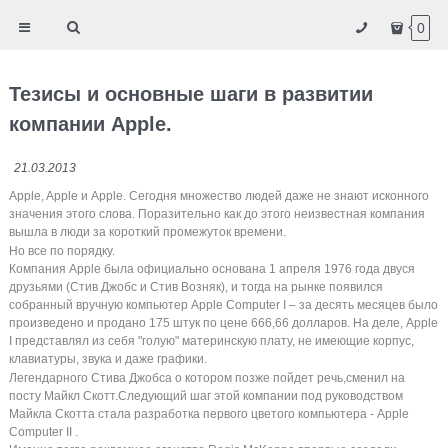
0
Тезисы и основные шаги в развитии
компании Apple.
21.03.2013
Apple, Apple и Apple. Сегодня множество людей даже не знают исконного
значения этого слова.
Поразительно как до этого неизвестная компания
вышла в люди за короткий промежуток времени.
Но все по порядку.
Компания Apple была официально основана 1 апреля 1976 года двуся
друзьями (
Стив Джобс и Стив Возняк)
, и тогда на рынке появился
собранный вручную компьютер Apple Computer I – за десять месяцев было
произведено и продано 175 штук по цене 666,66 долларов. На деле, Apple
I представлял из себя "голую" материнскую плату, не имеющие корпус,
клавиатуры, звука и даже графики.
Легендарного Стива Джобса о котором позже пойдет речь,сменил на
посту Майкл Скотт.Следующий шаг этой компании под руководством
Майкла Скотта
стала разработка первого цветого компьютера - Apple
Computer II .