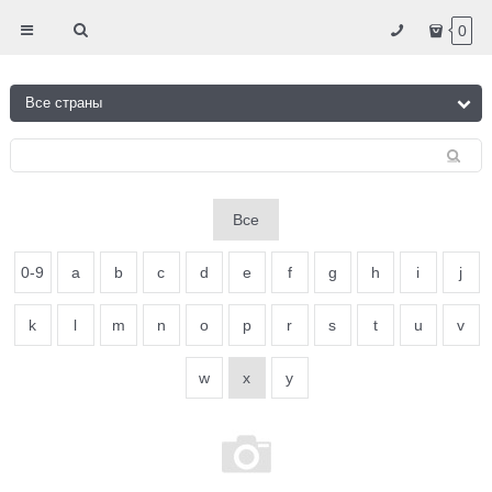
0
Все
0-9
a
b
c
d
e
f
g
h
i
j
k
l
m
n
o
p
r
s
t
u
v
w
x
y