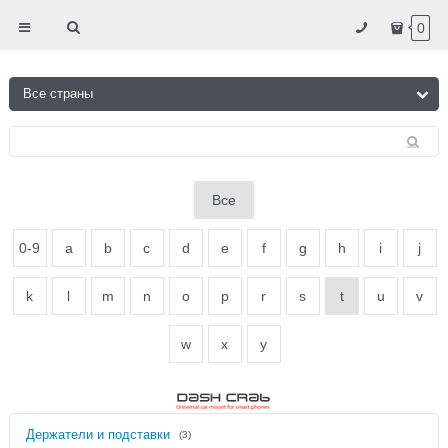
0
Все
0-9
a
b
c
d
e
f
g
h
i
j
k
l
m
n
o
p
r
s
t
u
v
w
x
y
Держатели и подставки
(3)