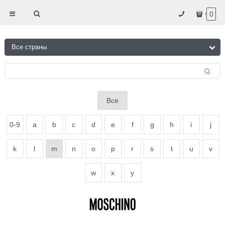
0
Все
0-9
a
b
c
d
e
f
g
h
i
j
k
l
m
n
o
p
r
s
t
u
v
w
x
y