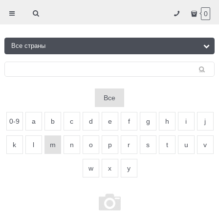
0
Все
0-9
a
b
c
d
e
f
g
h
i
j
k
l
m
n
o
p
r
s
t
u
v
w
x
y