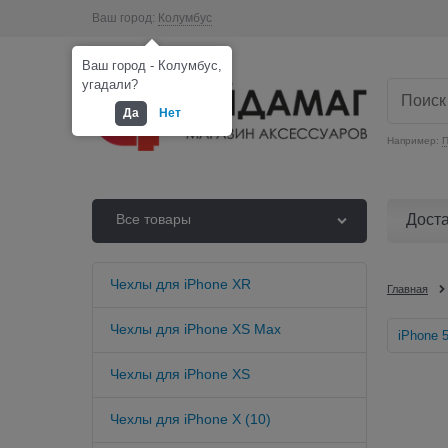
Ваш город:
Колумбус
Ваш город - Колумбус,
угадали?
Да
Нет
Например:
П
Дост
Все товары
Чехлы для iPhone XR
Главная
Чехлы для iPhone XS Max
iPhone 
Чехлы для iPhone XS
Чехлы для iPhone X (10)