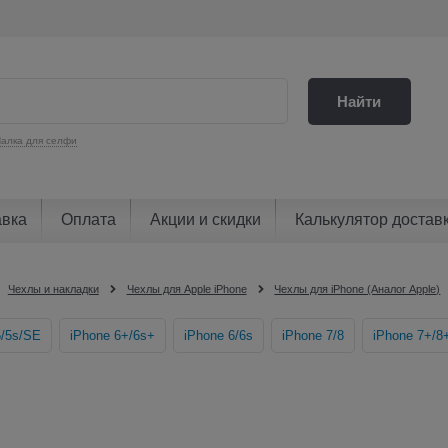
Найти
алка для селфи
авка
Оплата
Акции и скидки
Калькулятор достав
Чехлы и накладки
Чехлы для Apple iPhone
Чехлы для iPhone (Аналог Apple)
5/5s/SE
iPhone 6+/6s+
iPhone 6/6s
iPhone 7/8
iPhone 7+/8