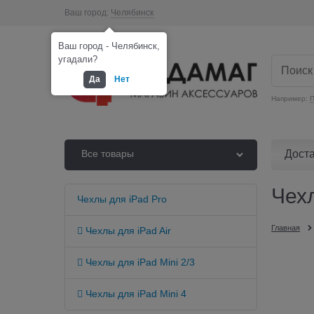
Ваш город:
Челябинск
Ваш город - Челябинск,
угадали?
Да
Нет
Например:
П
Дост
Все товары
Чех
Чехлы для iPad Pro
Главная
 Чехлы для iPad Air
 Чехлы для iPad Mini 2/3
 Чехлы для iPad Mini 4