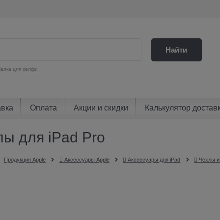
Найти
алка для селфи
авка
Оплата
Акции и скидки
Калькулятор достав
лы для iPad Pro
Продукция Apple
 Аксессуары Apple
 Аксессуары для iPad
 Чехлы и