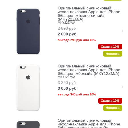
Оригинальный силиконовый
чехол-накладка Apple для iPhone
6/6s цвет «темно-синий»
(MKY22ZM/A)
MKY22ZM/A
2 890
руб
2 600
руб
выгода
290 руб
или
10%
Скидка 10%
Новинка
Оригинальный силиконовый
чехол-накладка Apple для iPhone
6/6s цвет «белый» (MKY12ZM/A)
MKY12ZM/A
3 390
руб
3 050
руб
выгода
340 руб
или
10%
Скидка 10%
Новинка
Оригинальный силиконовый
чехол-накладка Apple для iPhone
6/6s цвет «угольно-серый»