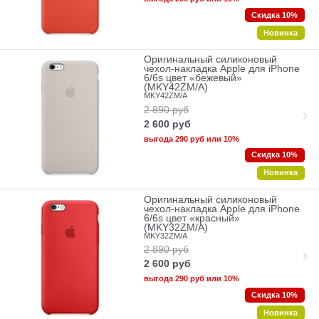
Скидка 10%
Новинка
Оригинальный силиконовый
чехол-накладка Apple для iPhone
6/6s цвет «бежевый»
(MKY42ZM/A)
MKY42ZM/A
2 890
руб
2 600
руб
выгода
290 руб
или
10%
Скидка 10%
Новинка
Оригинальный силиконовый
чехол-накладка Apple для iPhone
6/6s цвет «красный»
(MKY32ZM/A)
MKY32ZM/A
2 890
руб
2 600
руб
выгода
290 руб
или
10%
Скидка 10%
Новинка