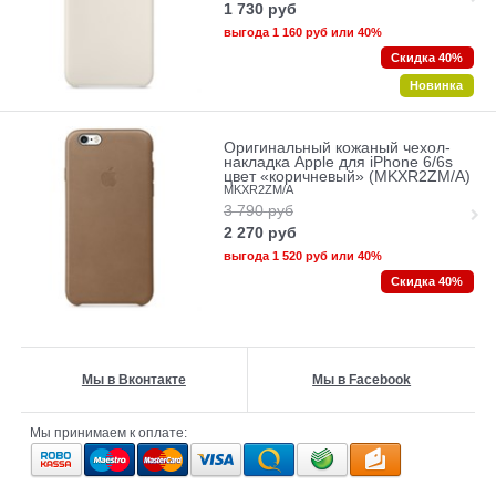
1 730
руб
выгода
1 160 руб
или
40%
Скидка 40%
Новинка
Оригинальный кожаный чехол-
накладка Apple для iPhone 6/6s
цвет «коричневый» (MKXR2ZM/A)
MKXR2ZM/A
3 790
руб
2 270
руб
выгода
1 520 руб
или
40%
Скидка 40%
Мы в Вконтакте
Мы в Facebook
Мы принимаем к оплате: