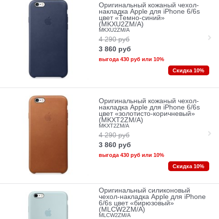
Оригинальный кожаный чехол-
накладка Apple для iPhone 6/6s
цвет «Темно-синий»
(MKXU2ZM/A)
MKXU2ZM/A
4 290
руб
3 860
руб
выгода
430 руб
или
10%
Скидка 10%
Оригинальный кожаный чехол-
накладка Apple для iPhone 6/6s
цвет «золотисто-коричневый»
(MKXT2ZM/A)
MKXT2ZM/A
4 290
руб
3 860
руб
выгода
430 руб
или
10%
Скидка 10%
Оригинальный силиконовый
чехол-накладка Apple для iPhone
6/6s цвет «бирюзовый»
(MLCW2ZM/A)
MLCW2ZM/A