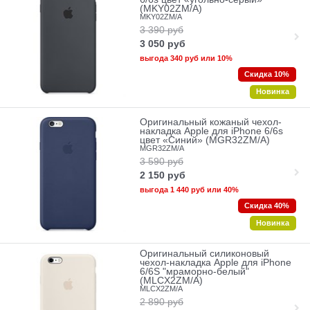
(MKY02ZM/A)
MKY02ZM/A
3 390
руб
3 050
руб
выгода
340 руб
или
10%
Скидка 10%
Новинка
Оригинальный кожаный чехол-
накладка Apple для iPhone 6/6s
цвет «Синий» (MGR32ZM/A)
MGR32ZM/A
3 590
руб
2 150
руб
выгода
1 440 руб
или
40%
Скидка 40%
Новинка
Оригинальный силиконовый
чехол-накладка Apple для iPhone
6/6S "мраморно-белый"
(MLCX2ZM/A)
MLCX2ZM/A
2 890
руб