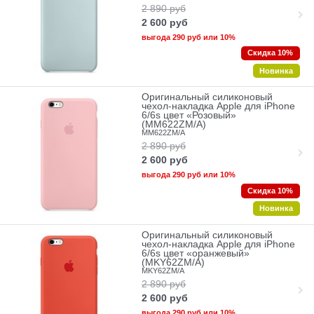
2 890
руб
2 600
руб
выгода
290 руб
или
10%
Скидка 10%
Новинка
Оригинальный силиконовый
чехол-накладка Apple для iPhone
6/6s цвет «Розовый»
(MM622ZM/A)
MM622ZM/A
2 890
руб
2 600
руб
выгода
290 руб
или
10%
Скидка 10%
Новинка
Оригинальный силиконовый
чехол-накладка Apple для iPhone
6/6s цвет «оранжевый»
(MKY62ZM/A)
MKY62ZM/A
2 890
руб
2 600
руб
выгода
290 руб
или
10%