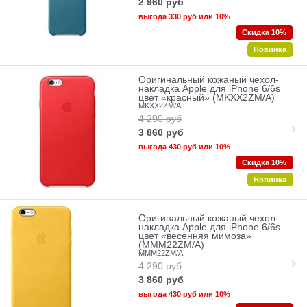
2 960
руб
выгода
330 руб
или
10%
Скидка 10%
Новинка
Оригинальный кожаный чехол-
накладка Apple для iPhone 6/6s
цвет «красный» (MKXX2ZM/A)
MKXX2ZM/A
4 290
руб
3 860
руб
выгода
430 руб
или
10%
Скидка 10%
Новинка
Оригинальный кожаный чехол-
накладка Apple для iPhone 6/6s
цвет «весенняя мимоза»
(MMM22ZM/A)
MMM22ZM/A
4 290
руб
3 860
руб
выгода
430 руб
или
10%