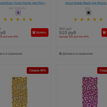
witchEasy Tones Purple для iPhone
Чехол Rabito Black для iPhone 
SE/5/5s (SW-TON5-PU)
SW-TON5-PU
679
б
850
руб
руб
510
руб
Купить
00 руб
или
40%
выгода
340 руб
или
40%
ить в сравнение
Добавить в сравнение
Скидка 40%
Скид