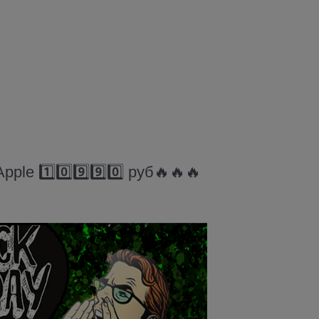
e 1️⃣0️⃣9️⃣9️⃣0️⃣ руб🔥🔥🔥⠀