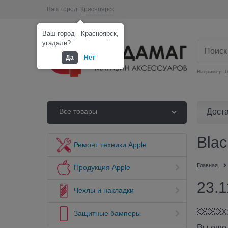
Ваш город:
Красноярск
Ваш город - Красноярск,
угадали?
Да
Нет
Например:
П
Дост
Все товары
Blac
Ремонт техники Apple
Главная
Продукция Apple
23.1
Чехлы и накладки
💥💥💥Хэ
Защитные бамперы
Вы еще 