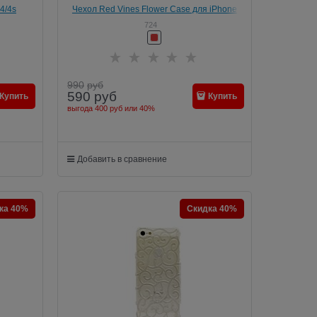
4/4s
Чехол Red Vines Flower Case для iPhone
SE/5/5s
724
990
руб
590
руб
Купить
Купить
выгода
400 руб
или
40%
Добавить в сравнение
ка 40%
Скидка 40%