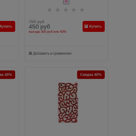
750
руб
450
руб
Купить
Купить
выгода
300 руб
или
40%
Добавить в сравнение
ка 40%
Скидка 40%