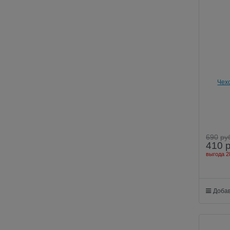
Чехо
690
ру
410
выгода
2
Добав