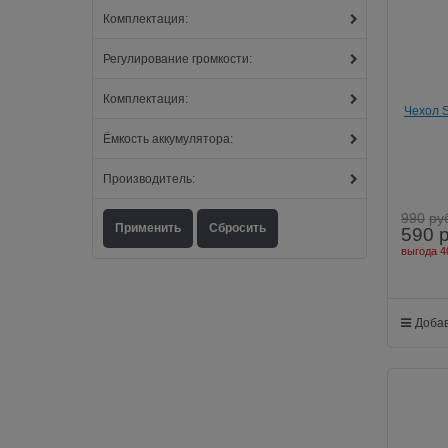
Комплектация:
Регулирование громкости:
Комплектация:
Чехол S
Ёмкость аккумулятора:
Производитель:
990
ру
590
выгода
4
Добав