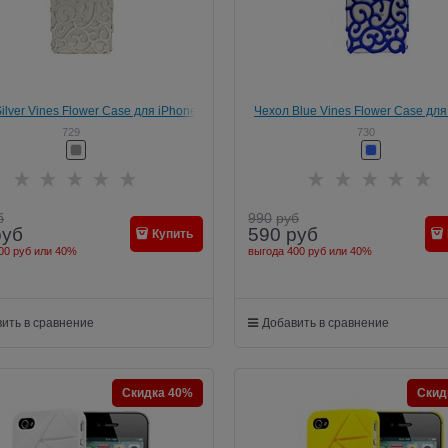
ilver Vines Flower Case для iPhone
Чехол Blue Vines Flower Case для
SE/5/5s
SE/5/5s
729
730
б
990
руб
руб
590
руб
Купить
00 руб
или
40%
выгода
400 руб
или
40%
ить в сравнение
Добавить в сравнение
Скидка 40%
Скид