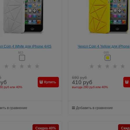
л Coin 4 White для iPhone 4/4S
Чехол Coin 4 Yellow для iPhone
663
665
б
690
руб
руб
410
руб
Купить
80 руб
или
40%
выгода
280 руб
или
40%
ить в сравнение
Добавить в сравнение
Скидка 40%
Скид