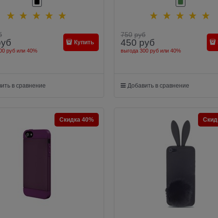
б
750
руб
руб
450
руб
Купить
00 руб
или
40%
выгода
300 руб
или
40%
ить в сравнение
Добавить в сравнение
Скидка 40%
Скид