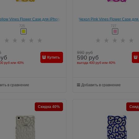
ellow Vines Flower Case для iPhone
Чехол Pink Vines Flower Case для
SE/5/5s
SE/5/5s
725
727
б
990
руб
руб
590
руб
Купить
00 руб
или
40%
выгода
400 руб
или
40%
ить в сравнение
Добавить в сравнение
Скидка 40%
Скид