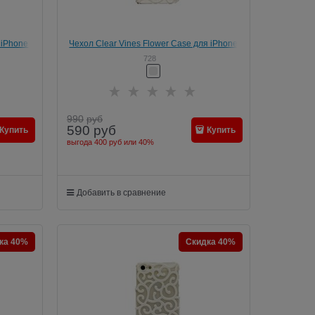
 iPhone
Чехол Сlear Vines Flower Case для iPhone
SE/5/5s
728
990
руб
590
руб
Купить
Купить
выгода
400 руб
или
40%
Добавить в сравнение
ка 40%
Скидка 40%