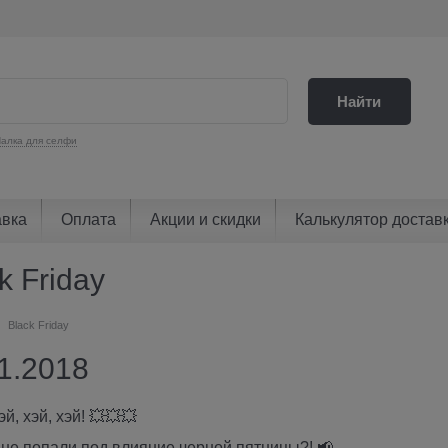
Найти
алка для селфи
авка
Оплата
Акции и скидки
Калькулятор достав
k Friday
Black Friday
1.2018
й, хэй, хэй! 💥💥💥
не попали под влияние черной пятницы?! 📢