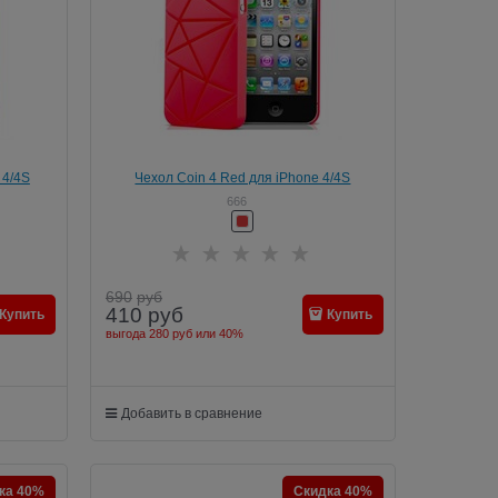
 4/4S
Чехол Coin 4 Red для iPhone 4/4S
666
690
руб
410
руб
Купить
Купить
выгода
280 руб
или
40%
Добавить в сравнение
ка 40%
Скидка 40%