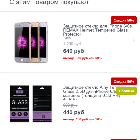
С этим товаром покупают
Скидка 50%
Защитное стекло для iPhone 6/6s
REMAX Helmet Tempered Glass
Protector
1348
1 290
руб
640
руб
выгода
650 руб
или
50%
Скидка 50%
Защитное стекло Ainy Tempered
Новинка
Glass 2.5D для iPhone 6/6s
матовое (толщина 0.33 мм)
AF-A146
890
руб
440
руб
выгода
450 руб
или
50%