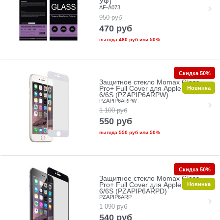
УФ)
AF-A073
950
руб
470
руб
выгода
480 руб
или
50%
Скидка 50%
Защитное стекло Momax Glass
Новинка
Pro+ Full Cover для Apple iPhone
6/6S (PZAPIP6ARPW)
PZAPIP6ARPW
1 100
руб
550
руб
выгода
550 руб
или
50%
Скидка 50%
Защитное стекло Momax Glass
Новинка
Pro+ Full Cover для Apple iPhone
6/6S (PZAPIP6ARPD)
PZAPIP6ARP
1 090
руб
540
руб