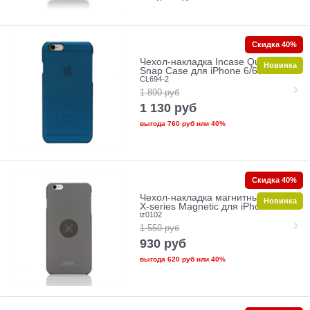
Скидка 40%
Чехол-накладка Incase Quick
Новинка
Snap Case для iPhone 6/6s
CL694-2
1 890
руб
1 130
руб
выгода
760 руб
или
40%
Скидка 40%
Чехол-накладка магнитный iHave
Новинка
X-series Magnetic для iPhone 6/6S
iz0102
1 550
руб
930
руб
выгода
620 руб
или
40%