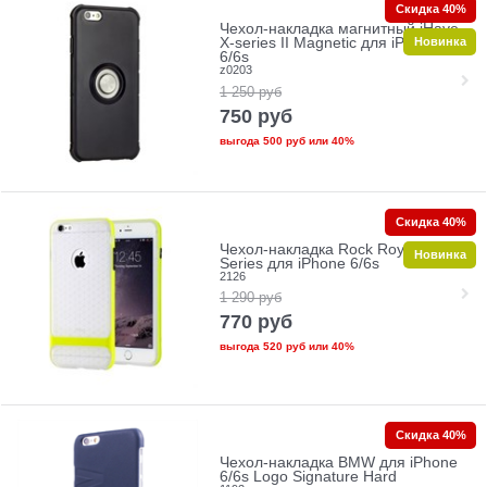
Скидка 40%
Чехол-накладка магнитный iHave
Новинка
X-series II Magnetic для iPhone
6/6s
z0203
1 250
руб
750
руб
выгода
500 руб
или
40%
Скидка 40%
Чехол-накладка Rock Royce
Новинка
Series для iPhone 6/6s
2126
1 290
руб
770
руб
выгода
520 руб
или
40%
Скидка 40%
Чехол-накладка BMW для iPhone
6/6s Logo Signature Hard