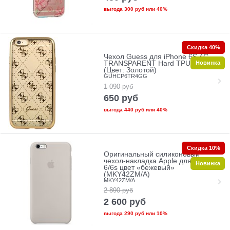
выгода
300 руб
или
40%
Скидка 40%
Чехол Guess для iPhone 6S 4G
Новинка
TRANSPARENT Hard TPU Gold
(Цвет: Золотой)
GUHCP6TR4GG
1 090
руб
650
руб
выгода
440 руб
или
40%
Скидка 10%
Оригинальный силиконовый
чехол-накладка Apple для iPhone
Новинка
6/6s цвет «бежевый»
(MKY42ZM/A)
MKY42ZM/A
2 890
руб
2 600
руб
выгода
290 руб
или
10%