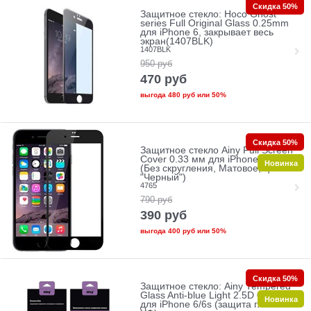
Скидка 50%
Защитное стекло: Hoco Ghost
series Full Original Glass 0.25mm
для iPhone 6, закрывает весь
экран(1407BLK)
1407BLK
950
руб
470
руб
выгода
480 руб
или
50%
Скидка 50%
Защитное стекло Ainy Full Screen
Cover 0.33 мм для iPhone 6/6s
Новинка
(Без скругления, Матовое, цвет
"Черный")
4765
790
руб
390
руб
выгода
400 руб
или
50%
Скидка 50%
Защитное стекло: Ainy Tempered
Glass Anti-blue Light 2.5D 0.33mm
Новинка
для iPhone 6/6s (защита глаз от