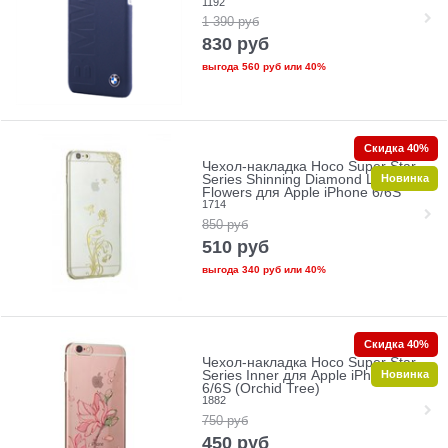
1192
1 390
руб
830
руб
выгода
560 руб
или
40%
Скидка 40%
Чехол-накладка Hoco Super Star
Новинка
Series Shinning Diamond Loved
Flowers для Apple iPhone 6/6S
1714
850
руб
510
руб
выгода
340 руб
или
40%
Скидка 40%
Чехол-накладка Hoco Super Star
Новинка
Series Inner для Apple iPhone
6/6S (Orchid Tree)
1882
750
руб
450
руб