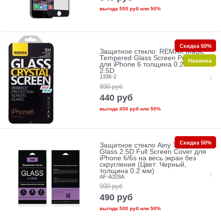
выгода
550 руб
или
50%
Скидка 50%
Защитное стекло: REMAX Magic
Tempered Glass Screen Protectors
Новинка
для iPhone 6 толщина 0.2mm
2.5D
1336-2
890
руб
440
руб
выгода
450 руб
или
50%
Скидка 50%
Защитное стекло Ainy Tempered
Glass 2.5D Full Screen Cover для
iPhone 6/6s на весь экран без
скругления (Цвет: Черный,
толщина 0.2 мм)
AF-A328A
990
руб
490
руб
выгода
500 руб
или
50%