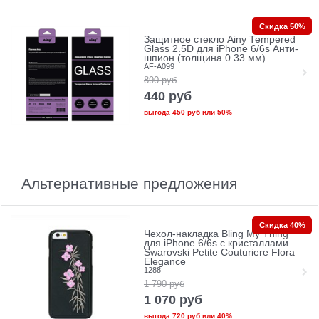
Скидка 50%
Защитное стекло Ainy Tempered
Glass 2.5D для iPhone 6/6s Анти-
шпион (толщина 0.33 мм)
AF-A099
890
руб
440
руб
выгода
450 руб
или
50%
Альтернативные предложения
Скидка 40%
Чехол-накладка Bling My Thing
для iPhone 6/6s с кристаллами
Swarovski Petite Couturiere Flora
Elegance
1288
1 790
руб
1 070
руб
выгода
720 руб
или
40%