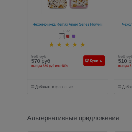
Чехол-книжка Remax Aimer Series Flowers
Чехол
Design для iPhone 6/6s Plus+
Shinnin
1332
950
руб
850
ру
570
руб
510
р
Купить
выгода
380 руб
или
40%
выгода
3
Добавить в сравнение
Добав
Альтернативные предложения