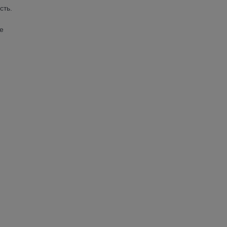
сть.
е