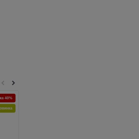
ка 40%
Новинка
овинка