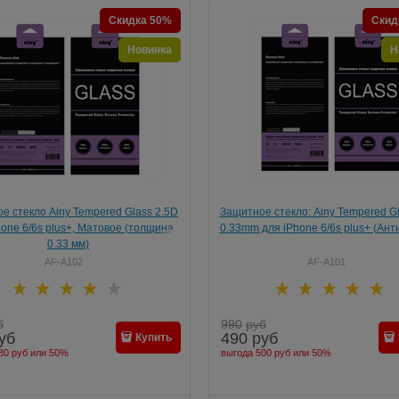
Скидка 50%
Скид
Новинка
Н
е стекло Ainy Tempered Glass 2.5D
Защитное стекло: Ainy Tempered Gl
hone 6/6s plus+, Матовое (толщина
0.33mm для iPhone 6/6s plus+ (Ант
0.33 мм)
AF-A102
AF-A101
б
990
руб
уб
490
руб
Купить
80 руб
или
50%
выгода
500 руб
или
50%