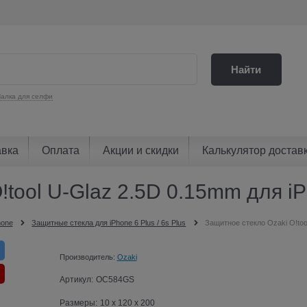
Найти
алка для селфи
авка
Оплата
Акции и скидки
Калькулятор достав
tool U-Glaz 2.5D 0.15mm для iP
hone
Защитные стекла для iPhone 6 Plus / 6s Plus
Защитное стекло Ozaki O!too
Производитель:
Ozaki
Артикул:
OC584GS
Размеры:
10 x 120 x 200