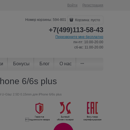
Войти
Регистрация
Номер корзины: 594-801
Корзина:
пусто
+7(499)113-58-43
Перезвоните мне бесплатно
пн-пт: 10.00-20.00
сб-вс: 11.00-20.00
ки
Бонусы
Блог
О нас
hone 6/6s plus
l U-Glaz 2.5D 0.15mm для iPhone 6/6s plus
