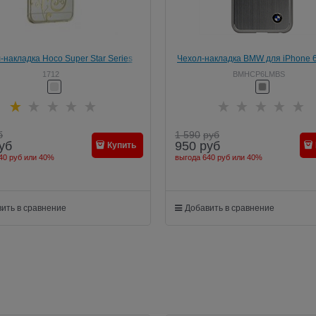
-накладка Hoco Super Star Series
Чехол-накладка BMW для iPhone 6
g Diamond Soaring для Apple iPhone
Signature Hard Brushed Aluminium
1712
BMHCP6LMBS
6/6S Plus
Серый)
б
1 590
руб
уб
950
руб
Купить
40 руб
или
40%
выгода
640 руб
или
40%
ить в сравнение
Добавить в сравнение