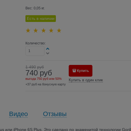
Вес:
0,05
кг.
Есть в наличии
Количество:
1 490
руб
740
руб
Купить
выгода
750 руб
или
50%
Купить в один клик
+37 руб на бонусную карту
Видео
Отзывы
us или iPhone 6S Plus. Это сделано по знаменитой технологии Goril