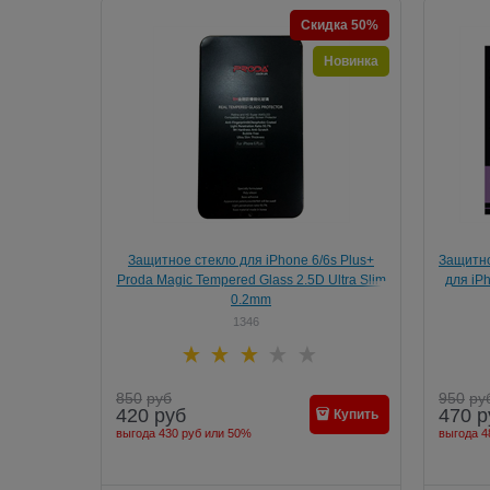
Скидка 50%
Новинка
Защитное стекло для iPhone 6/6s Plus+
Защитно
Proda Magic Tempered Glass 2.5D Ultra Slim
для iP
0.2mm
1346
850
руб
950
ру
420
руб
470
р
Купить
выгода
430 руб
или
50%
выгода
4