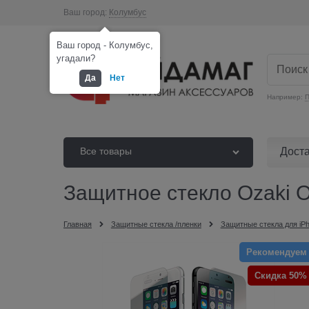
Ваш город:
Колумбус
Ваш город - Колумбус,
угадали?
Да
Нет
Например:
П
Дост
Все товары
Защитное стекло Ozaki O!
Главная
Защитные стекла /пленки
Защитные стекла для iP
Рекомендуем
Скидка 50%