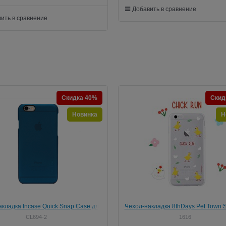
Добавить в сравнение
ить в сравнение
Скидка 40%
Скид
Новинка
Н
кладка Incase Quick Snap Case для
Чехол-накладка 8thDays Pet Town S
iPhone 6/6s
mm для Iphone 6/6s
CL694-2
1616