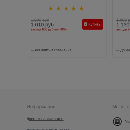
1 690
руб
1 890
1 010
руб
1 130
Купить
выгода
680 руб
или
40%
выгода
7
Добавить в сравнение
Добав
Информация
Мы в со
Доставка и самовывоз
Мы