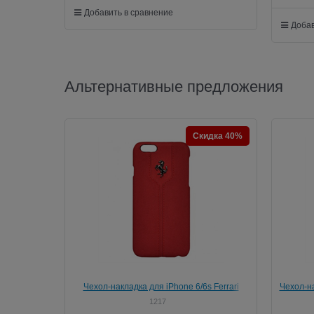
Добавить в сравнение
Добав
Альтернативные предложения
Скидка 40%
Чехол-накладка для iPhone 6/6s Ferrari
Чехол-на
Montecarlo Hard
1217