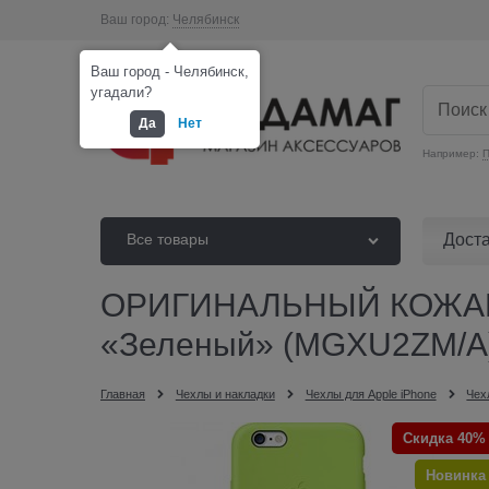
Ваш город:
Челябинск
Ваш город - Челябинск,
угадали?
Да
Нет
Например:
П
Дост
Все товары
ОРИГИНАЛЬНЫЙ КОЖАН
«Зеленый» (MGXU2ZM/A
Главная
Чехлы и накладки
Чехлы для Apple iPhone
Чех
Скидка 40%
Новинка