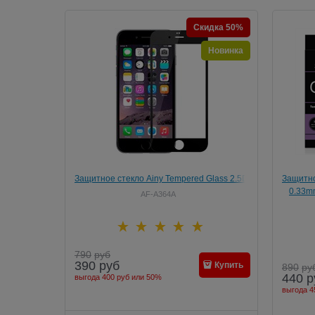
Скидка 50%
Новинка
Защитное стекло Ainy Tempered Glass 2.5D
Защитно
Full Screen Cover 0.33mm для iPhone 6/6s
0.33mm
AF-A364A
(Защита до скругления, цвет "черный)
790
руб
390
руб
Купить
890
ру
440
р
выгода
400 руб
или
50%
выгода
4