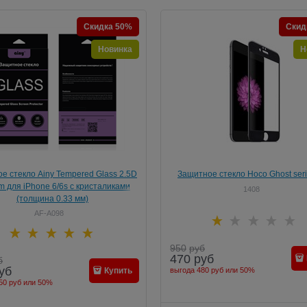
Скидка 50%
Скид
Новинка
Н
е стекло Ainy Tempered Glass 2.5D
Защитное стекло Hoco Ghost seri
 для iPhone 6/6s с кристаликами
Nano Glass 0.15mm для iPhone 6/6s
1408
(толщина 0.33 мм)
экран без скругления (Цвет: Че
толщина 0.15 мм)
AF-A098
950
руб
470
руб
б
уб
выгода
480 руб
или
50%
Купить
50 руб
или
50%