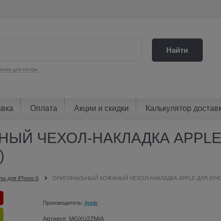
Найти
алка для селфи
авка
Оплата
Акции и скидки
Калькулятор достав
ЫЙ ЧЕХОЛ-НАКЛАДКА APPLE 
)
лы для iPhone 6
ОРИГИНАЛЬНЫЙ КОЖАНЫЙ ЧЕХОЛ-НАКЛАДКА APPLE ДЛЯ IPHON
Производитель:
Apple
Артикул:
MGXU2ZM/A