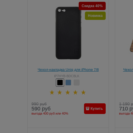
Скидка 40%
Новинка
Чехол-накладка Uniq для iPhone 7/8
Чехол
Bodycon, цвет "черный" (IP7HYB-BDCBLK)
i
IP7HYB-BDCBLK
990
руб
1 190
590
руб
710
р
Купить
выгода
400 руб
или
40%
выгода
4