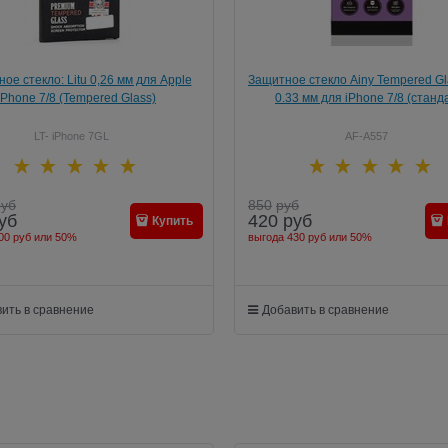
ое стекло: Litu 0,26 мм для Apple
Защитное стекло Ainy Tempered Gl
iPhone 7/8 (Tempered Glass)
0.33 мм для iPhone 7/8 (станд
LT- iPhone 7GL
AF-A557
руб
850
руб
уб
420
руб
Купить
00 руб
или
50%
выгода
430 руб
или
50%
ить в сравнение
Добавить в сравнение