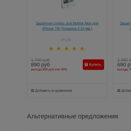
Защитное стекло Just Mobile Xkin для
Защитн
iPhone 7/8 (Толщина 0.33 мм.)
SP-278
1 790
руб
1 390
890
руб
690
р
Купить
выгода
900 руб
или
50%
выгода
7
Добавить в сравнение
Добав
Альтернативные предложения