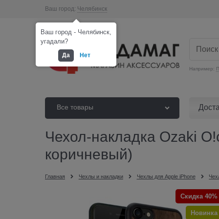
Ваш город:
Челябинск
Ваш город - Челябинск,
угадали?
Да
Нет
Например:
П
Дост
Все товары
Чехол-накладка Ozaki O!c
коричневый)
Главная
Чехлы и накладки
Чехлы для Apple iPhone
Чех
Скидка 40%
Новинка