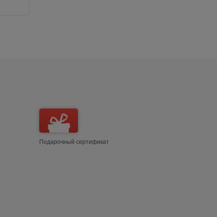
Добавить в сравнение
Добави
Подарочный сертификат