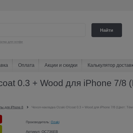
Найти
алка для селфи
авка
Оплата
Акции и скидки
Калькулятор достав
oat 0.3 + Wood для iPhone 7/8 
лы для iPhone 8
Чехол-накладка Ozaki O!coat 0.3 + Wood для iPhone 7/8 (Цвет: Тё
Производитель:
Ozaki
Артикул:
OC736EB