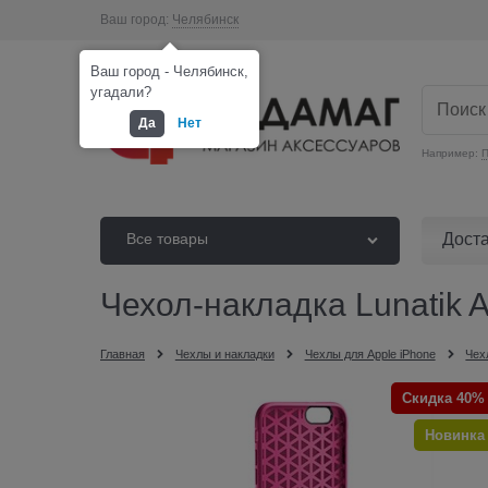
Ваш город:
Челябинск
Ваш город - Челябинск,
угадали?
Да
Нет
Например:
П
Дост
Все товары
Чехол-накладка Lunatik A
Главная
Чехлы и накладки
Чехлы для Apple iPhone
Чех
Скидка 40%
Новинка