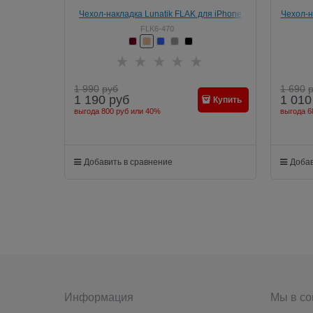
Чехол-накладка Lunatik FLAK для iPhone
Чехол-н
6/6s
FLK6-470
1 990
руб
1 690
1 190
руб
1 010
Купить
выгода
800 руб
или
40%
выгода
6
Добавить в сравнение
Добав
Информация
Мы в со