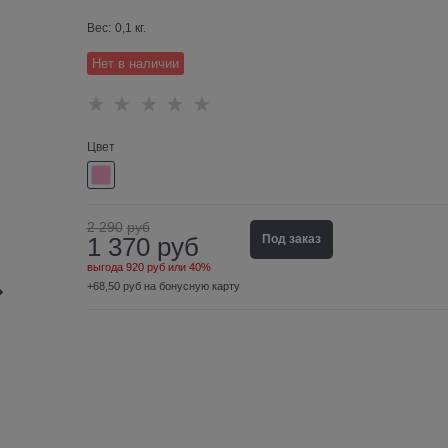
Вес:
0,1
кг.
Нет в наличии
Цвет
2 290
руб
1 370
руб
Под заказ
выгода
920 руб
или
40%
+68,50 руб на бонусную карту