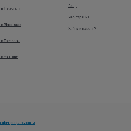
Вход
 в Instagram
Регистрация
 в ВКонтакте
Забыли пароль?
 в Facebook
 в YouTube
онфиценциальности