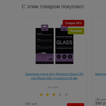
С этим товаром покупают
Скидка 50%
Новинка
Защитное стекло Ainy Tempered Glass 2.5D
Защитно
для iPhone 6/6s (толщина 0.33 мм)
Full Sc
(Защи
AF-A094
790
ру
390
р
680
руб