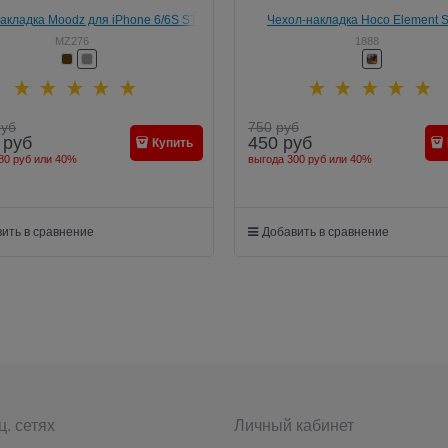
акладка Moodz для iPhone 6/6S ST-
Чехол-накладка Hoco Element S
A Series Hard
God&Animal для Apple iPhone 6/6s (
MZ276
1888
руб
750
руб
руб
450
руб
Купить
80 руб
или
40%
выгода
300 руб
или
40%
ить в сравнение
Добавить в сравнение
ц. сетях
Личный кабинет