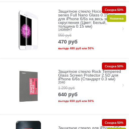
Скидка 50%
Защитное стекло Hoco Ghost
series Full Nano Glass 0.15mm
Новинка
для iPhone 6/6s на весь экран без
скругления (Цвет: Белый,
толщина 0.15 мм)
1408WHT
950
руб
470
руб
выгода
480 руб
или
50%
Скидка 50%
Защитное стекло Rock Tempered
Glass Screen Protector 2.5D для
iPhone 6/6s (Стандарт 0.3 мм)
2040
1 290
руб
640
руб
выгода
650 руб
или
50%
Скидка 50%
Защитное стекло для iPhone 6/6s