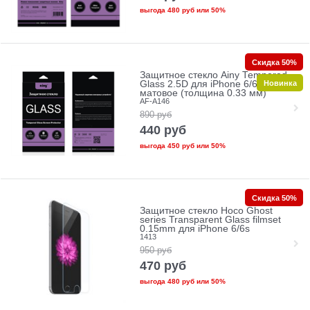
выгода
480 руб
или
50%
Скидка 50%
Защитное стекло Ainy Tempered
Новинка
Glass 2.5D для iPhone 6/6s
матовое (толщина 0.33 мм)
AF-A146
890
руб
440
руб
выгода
450 руб
или
50%
Скидка 50%
Защитное стекло Hoco Ghost
series Transparent Glass filmset
0.15mm для iPhone 6/6s
1413
950
руб
470
руб
выгода
480 руб
или
50%