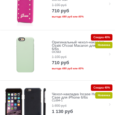
1 190
руб
710
руб
выгода
480 руб
или
40%
Скидка 40%
Оригинальный чехол-накладка
Новинка
Ozaki O!coat Macaron для iPhone
6/6s
OC563
1 190
руб
710
руб
выгода
480 руб
или
40%
Скидка 40%
Чехол-накладка Incase Halo Snap
Новинка
Case для iPhone 6/6s
CL694-1
1 890
руб
1 130
руб