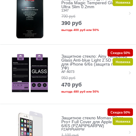
Новинка
Proda Magic Tempered Glass 2.5D
Ultra Slim 0.2mm
1347
790
руб
390
руб
выгода
400 руб
или
50%
Скидка 50%
Защитное стекло: Ainy Tempered
Glass Anti-blue Light 2.5D 0.33mm
Новинка
для iPhone 6/6s (защита глаз от
УФ)
AF-A073
950
руб
470
руб
выгода
480 руб
или
50%
Скидка 50%
Защитное стекло Momax Glass
Новинка
Pro+ Full Cover для Apple iPhone
6/6S (PZAPIP6ARPW)
PZAPIP6ARPW
1 100
руб