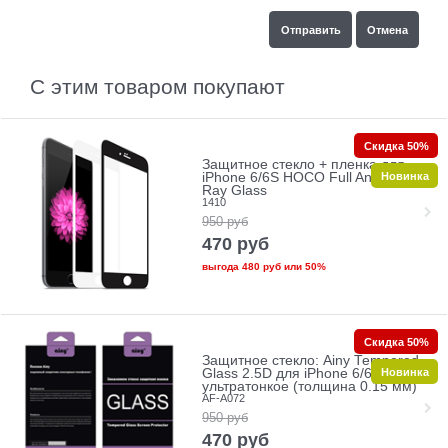
С этим товаром покупают
Скидка 50%
Защитное стекло + пленка для
Новинка
iPhone 6/6S HOCO Full Anti-Blue
Ray Glass
1410
950
руб
470
руб
выгода
480 руб
или
50%
Скидка 50%
Защитное стекло: Ainy Tempered
Новинка
Glass 2.5D для iPhone 6/6s
ультратонкое (толщина 0.15 мм)
AF-A072
950
руб
470
руб