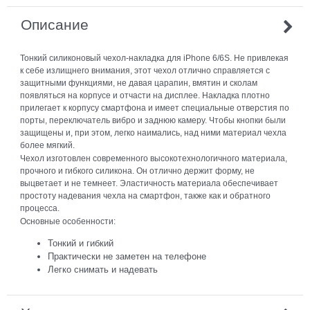
Описание
Тонкий силиконовый чехол-накладка для iPhone 6/6S. Не привлекая
к себе излищнего внимания, этот чехол отлично справляется с
защитными функциями, не давая царапин, вмятин и сколам
появляться на корпусе и отчасти на дисплее. Накладка плотно
прилегает к корпусу смартфона и имеет специальные отверстия по
порты, переключатель вибро и заднюю камеру. Чтобы кнопки были
защищены и, при этом, легко наимались, над ними материал чехла
более мягкий.
Чехол изготовлен современного высокотехнологичного материала,
прочного и гибкого силикона. Он отлично держит форму, не
выцветает и не темнеет. Эластичность материала обеспечивает
простоту надевания чехла на смартфон, также как и обратного
процесса.
Основные особенности:
Тонкий и гибкий
Практически не заметен на телефоне
Легко снимать и надевать