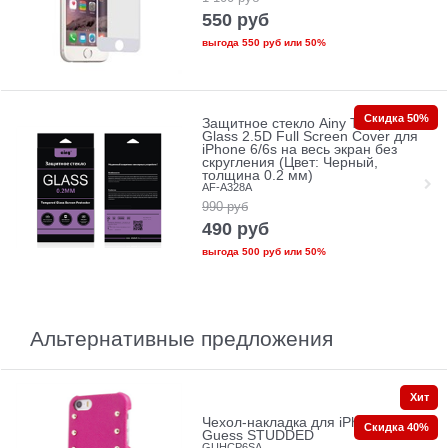
550
руб
выгода
550 руб
или
50%
Скидка 50%
Защитное стекло Ainy Tempered
Glass 2.5D Full Screen Cover для
iPhone 6/6s на весь экран без
скругления (Цвет: Черный,
толщина 0.2 мм)
AF-A328A
990
руб
490
руб
выгода
500 руб
или
50%
Альтернативные предложения
Хит
Чехол-накладка для iPhone 6/6s
Скидка 40%
Guess STUDDED
GUHCP6SA