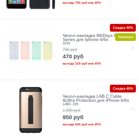
выгода
760 руб
или
40%
Скидка 40%
Чехол-накладка 8thDays Pudding
Новинка
Series для Iphone 6/6s
1619
790
руб
470
руб
выгода
320 руб
или
40%
Скидка 40%
Чехол-накладка LAB.C Cable
&Ultra Protection для iPhone 6/6s
LABC-109
1 590
руб
950
руб
выгода
640 руб
или
40%