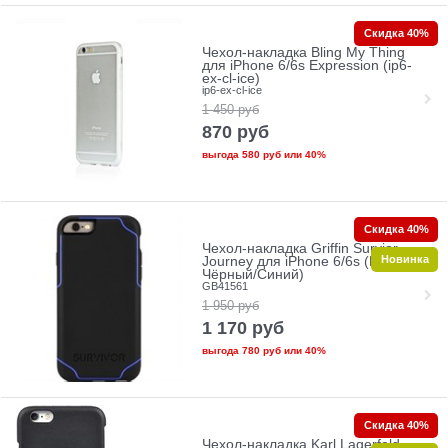
Скидка 40%
Чехол-накладка Bling My Thing
для iPhone 6/6s Expression (ip6-
ex-cl-ice)
ip6-ex-cl-ice
1 450
руб
870
руб
выгода
580 руб
или
40%
Скидка 40%
Чехол-накладка Griffin Survior
Новинка
Journey для iPhone 6/6s (Цвет:
Чёрный/Синий)
GB41561
1 950
руб
1 170
руб
выгода
780 руб
или
40%
Скидка 40%
Чехол-накладка Karl Lagerfeld