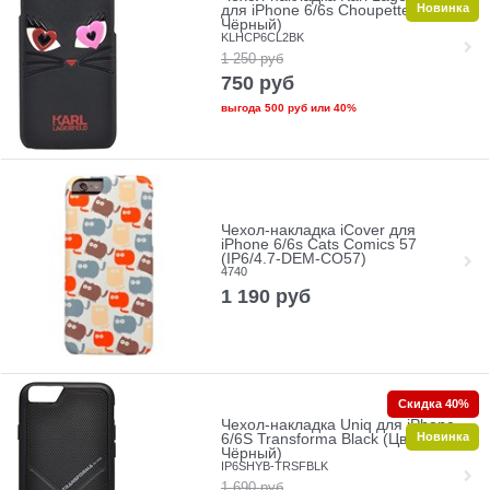
Новинка
для iPhone 6/6s Choupette, (Цвет:
Чёрный)
KLHCP6CL2BK
1 250
руб
750
руб
выгода
500 руб
или
40%
Чехол-накладка iCover для
iPhone 6/6s Cats Comics 57
(IP6/4.7-DEM-CO57)
4740
1 190
руб
Скидка 40%
Чехол-накладка Uniq для iPhone
Новинка
6/6S Transforma Black (Цвет:
Чёрный)
IP6SHYB-TRSFBLK
1 690
руб