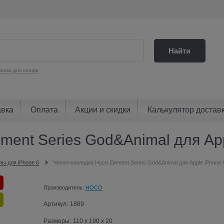
Найти
алка для селфи
авка
Оплата
Акции и скидки
Калькулятор достав
ent Series God&Animal для Appl
лы для iPhone 6
Чехол-накладка Hoco Element Series God&Animal для Apple iPhone 6/
Производитель:
HOCO
Артикул:
1889
Размеры:
110 x 190 x 20