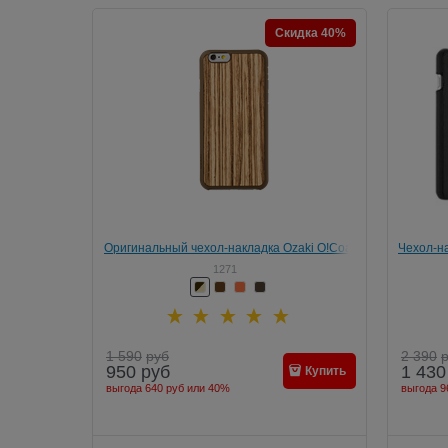
Скидка 40%
Оригинальный чехол-накладка Ozaki O!Coat
Чехол-на
0.3 + Wood для iPhone 6/6s
1271
1 590
руб
2 390
950
руб
1 430
Купить
выгода
640 руб
или
40%
выгода
9