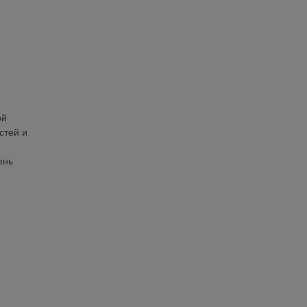
ой
стей и
ень