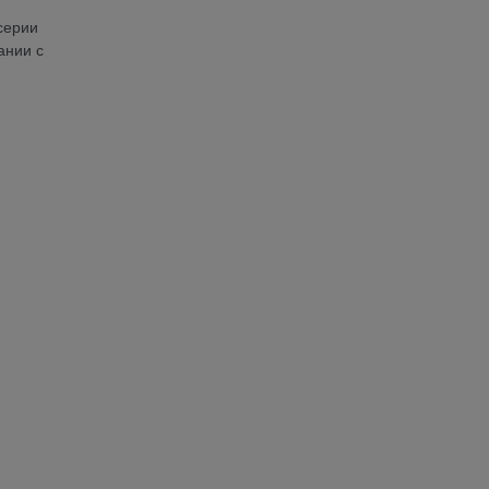
серии
ании с