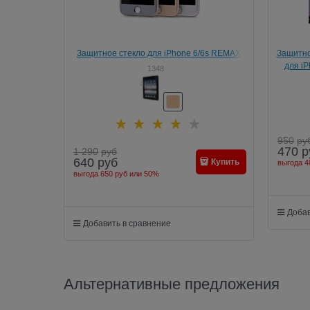
Защитное стекло для iPhone 6/6s REMAX
Защитно
Helmet Tempered Glass Protector
для iP
1348
950
ру
470
р
1 290
руб
640
руб
Купить
выгода
4
выгода
650 руб
или
50%
Добав
Добавить в сравнение
Альтернативные предложения