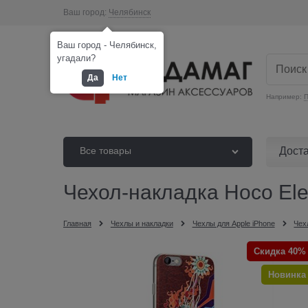
Ваш город:
Челябинск
Ваш город - Челябинск,
угадали?
Да
Нет
Например:
П
Дост
Все товары
Чехол-накладка Hoco Elem
Главная
Чехлы и накладки
Чехлы для Apple iPhone
Чех
Скидка 40%
Новинка