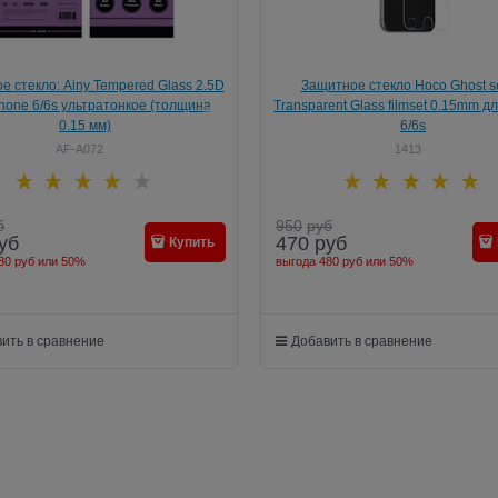
е стекло: Ainy Tempered Glass 2.5D
Защитное стекло Hoco Ghost s
hone 6/6s ультратонкое (толщина
Transparent Glass filmset 0.15mm д
0.15 мм)
6/6s
AF-A072
1413
б
950
руб
уб
470
руб
Купить
80 руб
или
50%
выгода
480 руб
или
50%
ить в сравнение
Добавить в сравнение