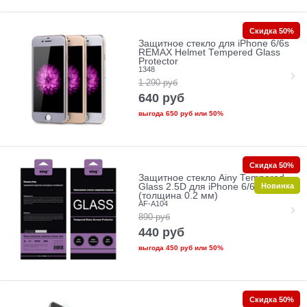
Скидка 50%
Защитное стекло для iPhone 6/6s
REMAX Helmet Tempered Glass
Protector
1348
1 290
руб
640
руб
выгода
650 руб
или
50%
Скидка 50%
Защитное стекло Ainy Tempered
Новинка
Glass 2.5D для iPhone 6/6s
(толщина 0.2 мм)
AF-A104
890
руб
440
руб
выгода
450 руб
или
50%
Скидка 50%