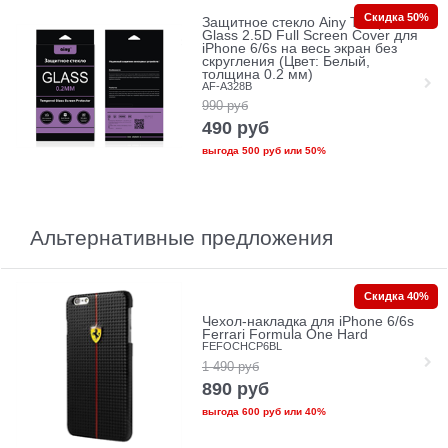
Скидка 50%
Защитное стекло Ainy Tempered
Glass 2.5D Full Screen Cover для
iPhone 6/6s на весь экран без
скругления (Цвет: Белый,
толщина 0.2 мм)
AF-A328B
990
руб
490
руб
выгода
500 руб
или
50%
Альтернативные предложения
Скидка 40%
Чехол-накладка для iPhone 6/6s
Ferrari Formula One Hard
FEFOCHCP6BL
1 490
руб
890
руб
выгода
600 руб
или
40%