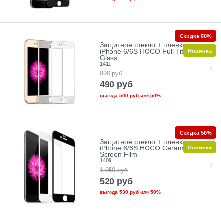
Скидка 50%
Защитное стекло + пленка для
Новинка
iPhone 6/6S HOCO Full Titanium
Glass
1411
990
руб
490
руб
выгода
500 руб
или
50%
Скидка 50%
Защитное стекло + пленка для
Новинка
iPhone 6/6S HOCO Ceramic Glass
Screen Film
1409
1 050
руб
520
руб
выгода
530 руб
или
50%