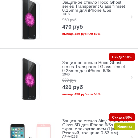
Защитное стекло Hoco Ghost
series Transparent Glass filmset
0.15mm для iPhone 6/6s
1413
950
руб
470
руб
выгода
480 руб
или
50%
Скидка 50%
Защитное стекло Hoco Ghost
series Transparent Glass filmset
0.25mm для iPhone 6/6s
1946
850
руб
420
руб
выгода
430 руб
или
50%
Скидка 50%
Защитное стекло Ainy Tempered
Glass 3D для iPhone 6/6s на весь
Новинка
экран с закруглением (Цвет:
Розовый, толщина 0.33 мм)
AF-A428S