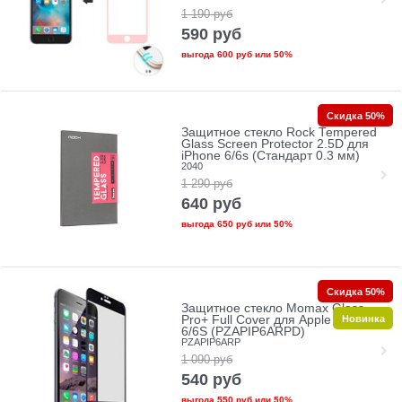
1 190
руб
590
руб
выгода
600 руб
или
50%
Скидка 50%
Защитное стекло Rock Tempered
Glass Screen Protector 2.5D для
iPhone 6/6s (Стандарт 0.3 мм)
2040
1 290
руб
640
руб
выгода
650 руб
или
50%
Скидка 50%
Защитное стекло Momax Glass
Новинка
Pro+ Full Cover для Apple iPhone
6/6S (PZAPIP6ARPD)
PZAPIP6ARP
1 090
руб
540
руб
выгода
550 руб
или
50%