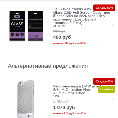
Скидка 50%
Защитное стекло Ainy Tempered
Glass 2.5D Full Screen Cover для
iPhone 6/6s на весь экран без
скругления (Цвет: Белый,
толщина 0.2 мм)
AF-A328B
990
руб
490
руб
выгода
500 руб
или
50%
Альтернативные предложения
Скидка 40%
Чехол-накладка BMW для iPhone
Новинка
6/6s M-Collection Hard
Aluminium&Carbon
1194
1 790
руб
1 070
руб
выгода
720 руб
или
40%