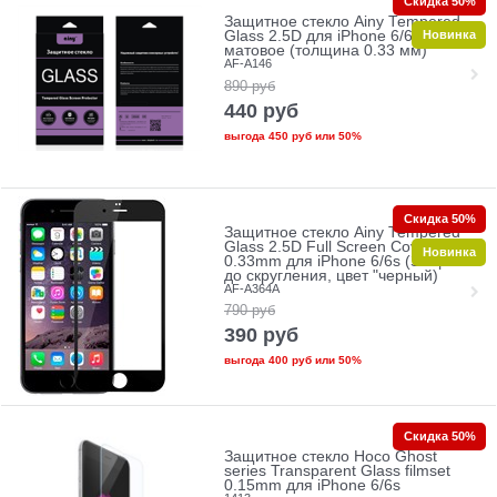
Скидка 50%
Защитное стекло Ainy Tempered
Новинка
Glass 2.5D для iPhone 6/6s
матовое (толщина 0.33 мм)
AF-A146
890
руб
440
руб
выгода
450 руб
или
50%
Скидка 50%
Защитное стекло Ainy Tempered
Glass 2.5D Full Screen Cover
Новинка
0.33mm для iPhone 6/6s (Защита
до скругления, цвет "черный)
AF-A364A
790
руб
390
руб
выгода
400 руб
или
50%
Скидка 50%
Защитное стекло Hoco Ghost
series Transparent Glass filmset
0.15mm для iPhone 6/6s