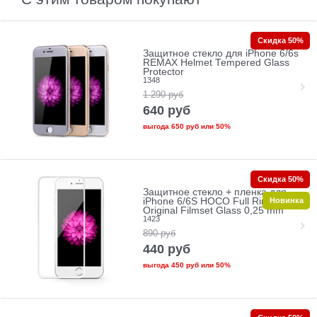
Скидка 50%
Защитное стекло для iPhone 6/6s
REMAX Helmet Tempered Glass
Protector
1348
1 290
руб
640
руб
выгода
650 руб
или
50%
Скидка 50%
Защитное стекло + пленка для
Новинка
iPhone 6/6S HOCO Full Rim
Original Filmset Glass 0,25 mm
1423
890
руб
440
руб
выгода
450 руб
или
50%