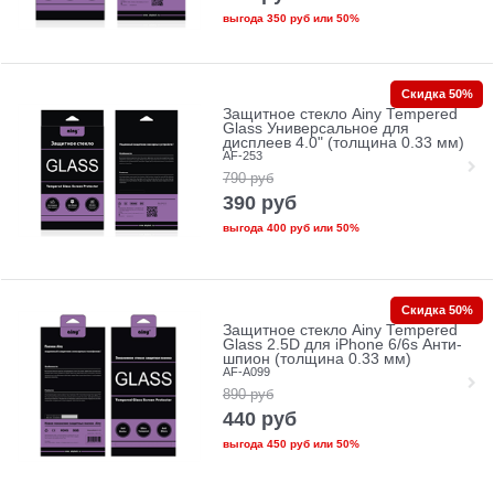
выгода
350 руб
или
50%
Скидка 50%
Защитное стекло Ainy Tempered
Glass Универсальное для
дисплеев 4.0" (толщина 0.33 мм)
AF-253
790
руб
390
руб
выгода
400 руб
или
50%
Скидка 50%
Защитное стекло Ainy Tempered
Glass 2.5D для iPhone 6/6s Анти-
шпион (толщина 0.33 мм)
AF-A099
890
руб
440
руб
выгода
450 руб
или
50%