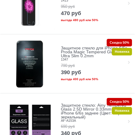
1413
950
руб
470
руб
выгода
480 руб
или
50%
Скидка 50%
Защитное стекло для iPhone 6/6s
Новинка
Proda Magic Tempered Glass 2.5D
Ultra Slim 0.2mm
1347
790
руб
390
руб
выгода
400 руб
или
50%
Скидка 50%
Защитное стекло: Ainy Tempered
Glass 2.5D Mirror 0.33mm для
Новинка
iPhone 6/6s заднее (Цвет: Черно-
зеркальный)
AF-A153A
690
руб
340
руб