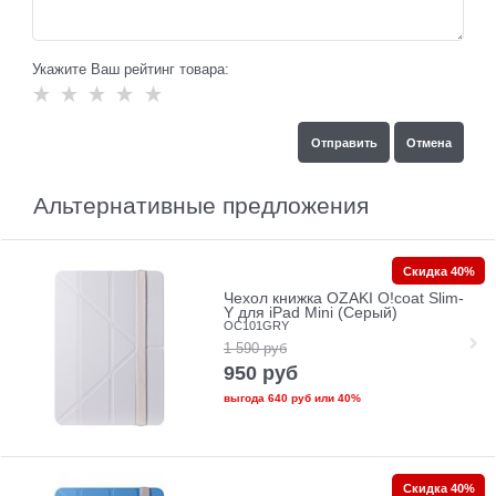
Укажите Ваш рейтинг товара:
Альтернативные предложения
Скидка 40%
Чехол книжка OZAKI O!coat Slim-
Y для iPad Mini (Серый)
OC101GRY
1 590
руб
950
руб
выгода
640 руб
или
40%
Скидка 40%