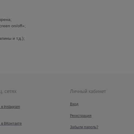
прена;
reen on/off»;
ины и т.д.);
ц. сетях
Личный кабинет
Вход
 в Instagram
Регистрация
 в ВКонтакте
Забыли пароль?