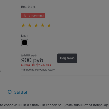
Вес:
0,1
кг.
Нет в наличии
Цвет
1 500
руб
900
руб
Под заказ
выгода
600 руб
или
40%
+45 руб на бонусную карту
Отзывы
– это современный и стильный способ защитить планшет от поврежде