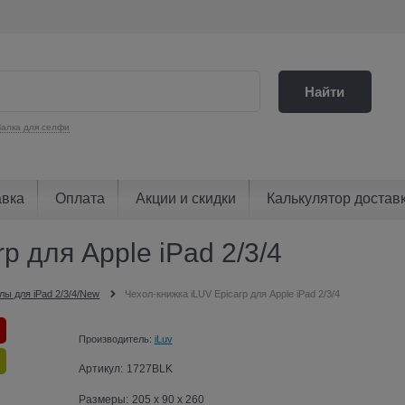
Найти
алка для селфи
авка
Оплата
Акции и скидки
Калькулятор достав
p для Apple iPad 2/3/4
лы для iPad 2/3/4/New
Чехол-книжка iLUV Epicarp для Apple iPad 2/3/4
Производитель:
iLuv
Артикул:
1727BLK
Размеры:
205 x 90 x 260