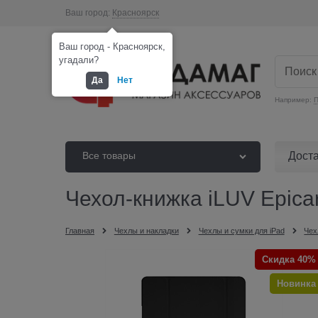
Ваш город:
Красноярск
Ваш город - Красноярск,
угадали?
Да
Нет
Например:
П
Дост
Все товары
Чехол-книжка iLUV Epicar
Главная
Чехлы и накладки
Чехлы и сумки для iPad
Чех
Скидка 40%
Новинка