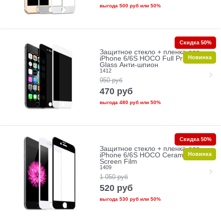
выгода
500 руб
или
50%
Скидка 50%
Защитное стекло + пленка для
Новинка
iPhone 6/6S HOCO Full Privacy
Glass Анти-шпион
1412
950
руб
470
руб
выгода
480 руб
или
50%
Скидка 50%
Защитное стекло + пленка для
Новинка
iPhone 6/6S HOCO Ceramic Glass
Screen Film
1409
1 050
руб
520
руб
выгода
530 руб
или
50%