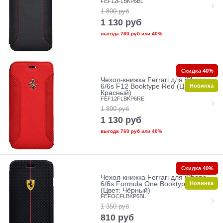
FEF12FLBKP6BL
1 890
руб
1 130
руб
выгода
760 руб
или
40%
Скидка 40%
Чехол-книжка Ferrari для iPhone
Новинка
6/6s F12 Booktype Red (Цвет:
Красный)
FEF12FLBKP6RE
1 890
руб
1 130
руб
выгода
760 руб
или
40%
Скидка 40%
Чехол-книжка Ferrari для iPhone
Новинка
6/6s Formula One Booktype Black
(Цвет: Чёрный)
FEFOCFLBKP6BL
1 350
руб
810
руб