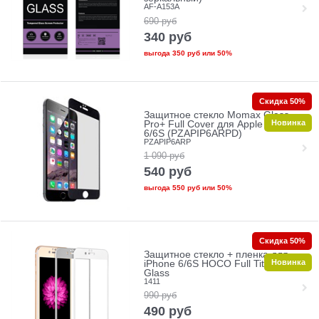
AF-A153A
690
руб
340
руб
выгода
350 руб
или
50%
Скидка 50%
Защитное стекло Momax Glass
Новинка
Pro+ Full Cover для Apple iPhone
6/6S (PZAPIP6ARPD)
PZAPIP6ARP
1 090
руб
540
руб
выгода
550 руб
или
50%
Скидка 50%
Защитное стекло + пленка для
Новинка
iPhone 6/6S HOCO Full Titanium
Glass
1411
990
руб
490
руб