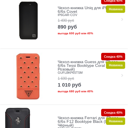
Скидка 40%
Чехол-книжка Uniq для iPhone
Новинка
6/6s Covet
IP6GAR-COV
1 490
руб
890
руб
выгода
600 руб
или
40%
Скидка 40%
Чехол-книжка Guess для iPhone
Новинка
6/6s Tessi Booktype Coral (Цвет:
Розовый)
GUFLBKP6STSM
1 690
руб
1 010
руб
выгода
680 руб
или
40%
Скидка 40%
Чехол-книжка Ferrari для iPhone
Новинка
6/6s F12 Booktype Black (Цвет:
Чёрный)