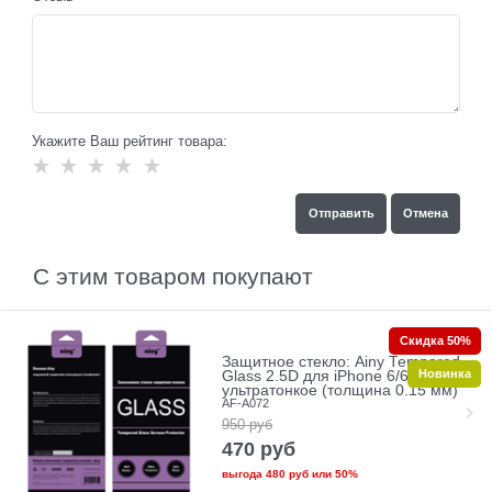
Укажите Ваш рейтинг товара:
С этим товаром покупают
Скидка 50%
Защитное стекло: Ainy Tempered
Новинка
Glass 2.5D для iPhone 6/6s
ультратонкое (толщина 0.15 мм)
AF-A072
950
руб
470
руб
выгода
480 руб
или
50%