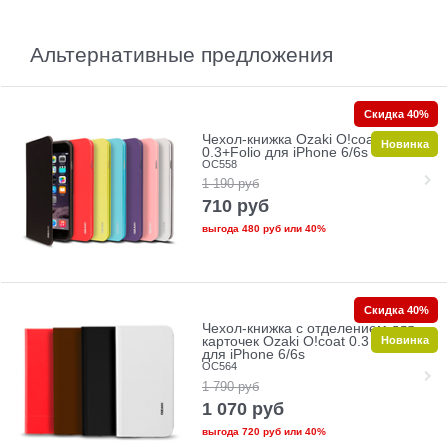
Альтернативные предложения
Скидка 40%
Чехол-книжка Ozaki O!coat
Новинка
0.3+Folio для iPhone 6/6s
OC558
1 190
руб
710
руб
выгода
480 руб
или
40%
Скидка 40%
Чехол-книжка с отделением для
Новинка
карточек Ozaki O!coat 0.3 Aim+
для iPhone 6/6s
OC564
1 790
руб
1 070
руб
выгода
720 руб
или
40%