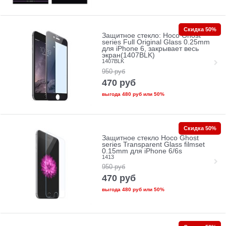
Скидка 50%
Защитное стекло: Hoco Ghost
series Full Original Glass 0.25mm
для iPhone 6, закрывает весь
экран(1407BLK)
1407BLK
950
руб
470
руб
выгода
480 руб
или
50%
Скидка 50%
Защитное стекло Hoco Ghost
series Transparent Glass filmset
0.15mm для iPhone 6/6s
1413
950
руб
470
руб
выгода
480 руб
или
50%