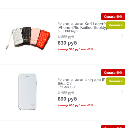
Скидка 40%
Чехол-книжка Karl Lagerfeld для
Новинка
iPhone 6/6s Kuilted Booktype
KLFLBKP6QB
1 390
руб
830
руб
выгода
560 руб
или
40%
Скидка 40%
Чехол-книжка Uniq для iPhone
Новинка
6/6s C2
IP6GAR-C2S
1 490
руб
890
руб
выгода
600 руб
или
40%