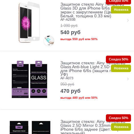
Скидка 50%
Защитное стекло Ainy Tempered
Glass 3D для iPhone 6/6s на весь
Новинка
экран с закруглением (Цвет:
Белый, толщина 0.33 мм)
AF-A293B
1 090
руб
540
руб
выгода
550 руб
или
50%
Скидка 50%
Защитное стекло: Ainy Tempered
Glass Anti-blue Light 2.5D 0.33mm
Новинка
для iPhone 6/6s (защита глаз от
УФ)
AF-A073
950
руб
470
руб
выгода
480 руб
или
50%
Скидка 50%
Защитное стекло: Ainy Tempered
Glass 2.5D Mirror 0.33mm для
Новинка
iPhone 6/6s заднее (Цвет: Черно-
зеркальный)