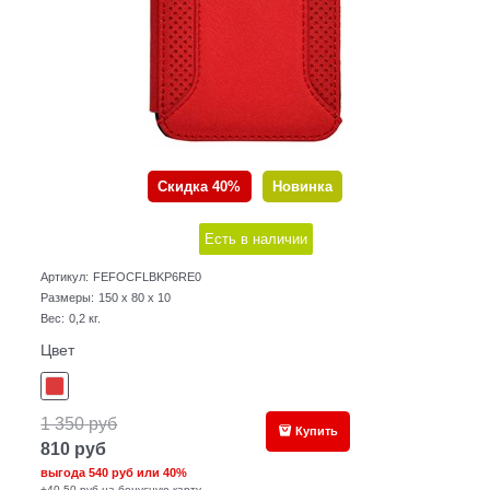
Скидка 40%
Новинка
Есть в наличии
Артикул:
FEFOCFLBKP6RE0
Размеры:
150 x 80 x 10
Вес:
0,2
кг.
Цвет
1 350
руб
Купить
810
руб
выгода
540 руб
или
40%
+40,50 руб на бонусную карту