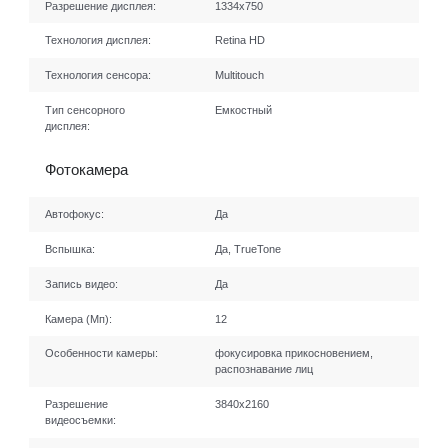
Разрешение дисплея:
1334x750
Технология дисплея:
Retina HD
Технология сенсора:
Multitouch
Тип сенсорного
Емкостный
дисплея:
Фотокамера
Автофокус:
Да
Вспышка:
Да, TrueTone
Запись видео:
Да
Камера (Мп):
12
Особенности камеры:
фокусировка прикосновением,
распознавание лиц
Разрешение
3840х2160
видеосъемки: