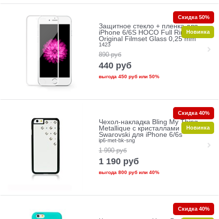
Скидка 50%
Защитное стекло + пленка для
Новинка
iPhone 6/6S HOCO Full Rim
Original Filmset Glass 0,25 mm
1423
890
руб
440
руб
выгода
450 руб
или
50%
Скидка 40%
Чехол-накладка Bling My Thing
Новинка
Metallique с кристаллами
Swarovski для iPhone 6/6s
ip6-met-bk-sng
1 990
руб
1 190
руб
выгода
800 руб
или
40%
Скидка 40%