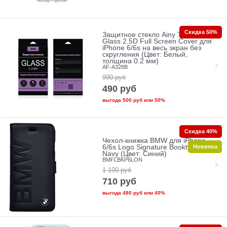
Скидка 50%
Защитное стекло Ainy Tempered
Glass 2.5D Full Screen Cover для
iPhone 6/6s на весь экран без
скругления (Цвет: Белый,
толщина 0.2 мм)
AF-A328B
990
руб
490
руб
выгода
500 руб
или
50%
Скидка 40%
Чехол-книжка BMW для iPhone
Новинка
6/6s Logo Signature Booktype
Navy (Цвет: Синий)
BMFLBKP6LON
1 190
руб
710
руб
выгода
480 руб
или
40%