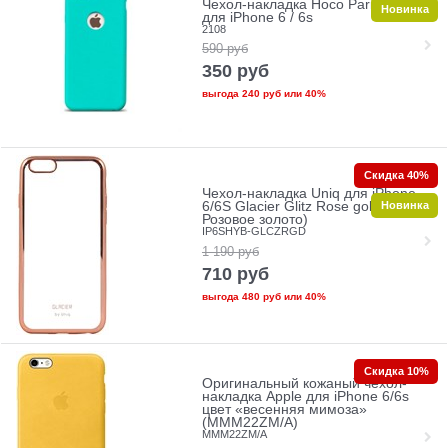
Чехол-накладка Hoco Paris Series
Новинка
для iPhone 6 / 6s
2108
590
руб
350
руб
выгода
240 руб
или
40%
Скидка 40%
Чехол-накладка Uniq для iPhone
Новинка
6/6S Glacier Glitz Rose gold (Цвет:
Розовое золото)
IP6SHYB-GLCZRGD
1 190
руб
710
руб
выгода
480 руб
или
40%
Скидка 10%
Оригинальный кожаный чехол-
накладка Apple для iPhone 6/6s
цвет «весенняя мимоза»
(MMM22ZM/A)
MMM22ZM/A