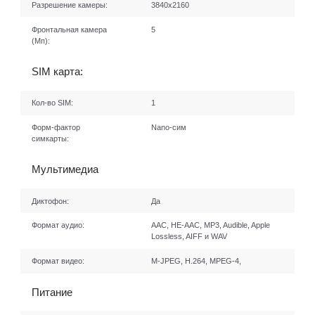
Разрешение камеры:
3840х2160
Фронтальная камера
5
(Мп):
SIM карта:
Кол-во SIM:
1
Форм-фактор
Nano-сим
симкарты:
Мультимедиа
Диктофон:
Да
Формат аудио:
AAC, HE-AAC, MP3, Audible, Apple
Lossless, AIFF и WAV
Формат видео:
M-JPEG, H.264, MPEG-4,
Питание