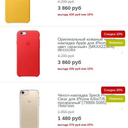
4 290
руб
3 860
руб
выгода
430 руб
или
10%
Скидка 10%
Оригинальный кожаный чехол-
Новинка
накладка Apple для iPhone 6/6s
цвет «красный» (MKXX2ZM/A)
MKXX2ZM/A
4 290
руб
3 860
руб
выгода
430 руб
или
10%
Скидка 20%
Чехол-накладка Speck Presidio
Новинка
Clear для iPhone 6/6s/7/8, цвет
прозрачный"(79988-5085)
79988-5085
1 850
руб
1 480
руб
выгода
370 руб
или
20%