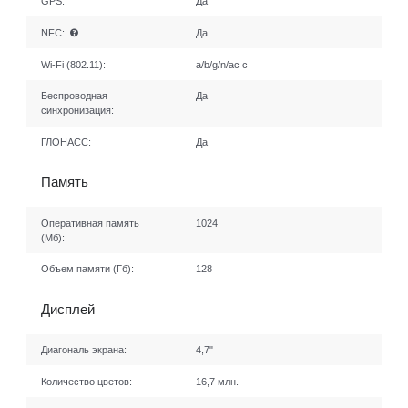
GPS:
Да
NFC:
Да
Wi-Fi (802.11):
a/b/g/n/ac с
Беспроводная
Да
синхронизация:
ГЛОНАСС:
Да
Память
Оперативная память
1024
(Мб):
Объем памяти (Гб):
128
Дисплей
Диагональ экрана:
4,7"
Количество цветов:
16,7 млн.