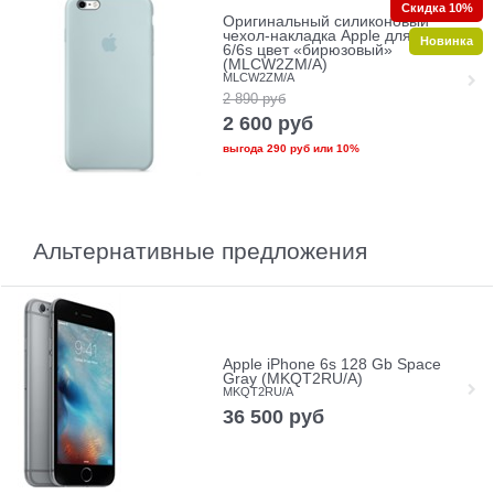
Скидка 10%
Оригинальный силиконовый
чехол-накладка Apple для iPhone
Новинка
6/6s цвет «бирюзовый»
(MLCW2ZM/A)
MLCW2ZM/A
2 890
руб
2 600
руб
выгода
290 руб
или
10%
Альтернативные предложения
Apple iPhone 6s 128 Gb Space
Gray (MKQT2RU/A)
MKQT2RU/A
36 500
руб