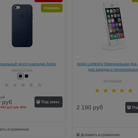
Новинка
инальный чехол-накладка Apple
Apple Lightning Оригинальная Док
her Case кожаный для iPhone SE
для зарядки и синхронизац
MMHG2ZM/A
MF030ZM/A
руб
0
руб
Под заказ
2 190
руб
 440 руб
или
40%
По
ить в сравнение
Добавить в сравнение