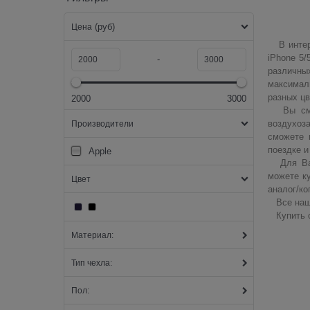
(руб)
Цена
В интерн
iPhone 5/
-
различных
максимал
разных цв
2000
3000
Вы сможе
воздухоз
Производители
сможете 
поездке и
Apple
Для Ваше
можете ку
Цвет
аналог/ко
Все наши
Купить ор
Материал:
Тип чехла:
Пол: