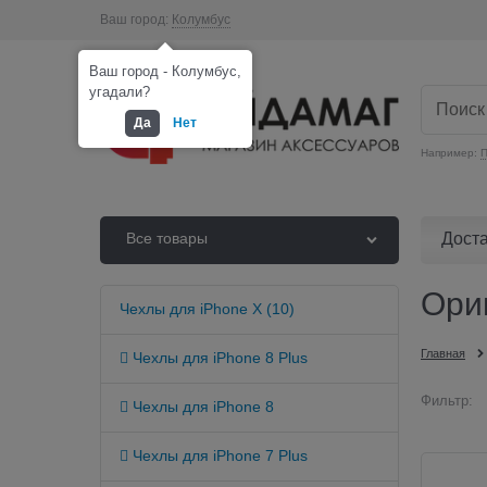
Ваш город:
Колумбус
Ваш город - Колумбус,
угадали?
Да
Нет
Например:
П
Дост
Все товары
Ори
Чехлы для iPhone X (10)
Главная
 Чехлы для iPhone 8 Plus
Фильтр:
 Чехлы для iPhone 8
 Чехлы для iPhone 7 Plus