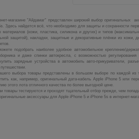
ет-магазине "Айдамаг" представлен широкий выбор оригинальных акс
5s. Здесь найдется всё, что необходимо для защиты и сохранности пер
 материалов (кожи, пластика, силикона и других) и типов (максимальн
ьной защитой), накладки, защитные и декоративные плёнки из кожи, д
етов.
те подобрать наиболее удобное автомобильное крепление/держат
аборника и даже спинки автокресла, с возможностью регулирования
купить зарядные устройства в автомобиль авто-прикуриватели, разъ
 путешествии.
го выбора товары представлены в большом выборе по каждой из те
пить как, например, оригинальный дата-кабель Apple iPhone 5 или пере
пию этого лота отличного качества по более выгодной цене.
 товары тестируются и проходят тщательный отбор прежде, чем попада
игинальные аксессуары для Apple iPhone 5 и iPhone 5s в интернет-мага