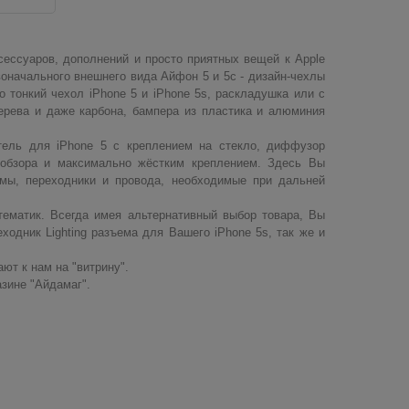
ессуаров, дополнений и просто приятных вещей к Apple
воначального внешнего вида Айфон 5 и 5с - дизайн-чехлы
о тонкий чехол iPhone 5 и iPhone 5s, раскладушка или с
ерева и даже карбона, бампера из пластика и алюминия
ель для iPhone 5 с креплением на стекло, диффузор
 обзора и максимально жёстким креплением. Здесь Вы
емы, переходники и провода, необходимые при дальней
матик. Всегда имея альтернативный выбор товара, Вы
ходник Lighting разъема для Вашего iPhone 5s, так же и
ют к нам на "витрину".
зине "Айдамаг".