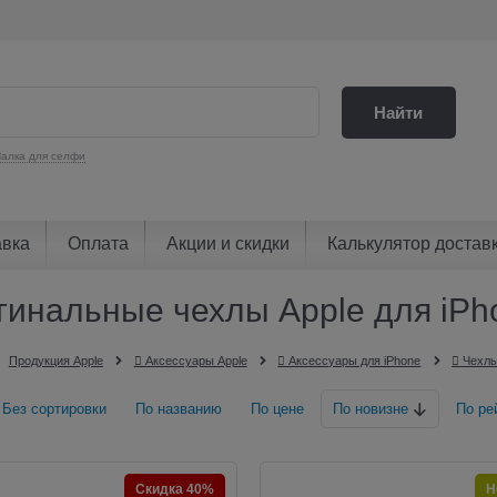
Найти
алка для селфи
авка
Оплата
Акции и скидки
Калькулятор достав
гинальные чехлы Apple для iPho
Продукция Apple
 Аксессуары Apple
 Аксессуары для iPhone
 Чехлы
Без сортировки
По названию
По цене
По новизне
По ре
Скидка 40%
Н