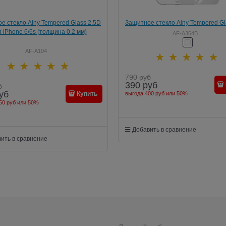
е стекло Ainy Tempered Glass 2.5D
Защитное стекло Ainy Tempered Gl
 iPhone 6/6s (толщина 0.2 мм)
Full Screen Cover 0.33mm для iPh
AF-A364B
(Защита до скругления, цвет "б
AF-A104
790
руб
390
руб
б
уб
выгода
400 руб
или
50%
Купить
50 руб
или
50%
Добавить в сравнение
ить в сравнение