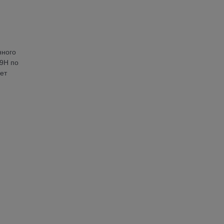
нного
 9Н по
ет