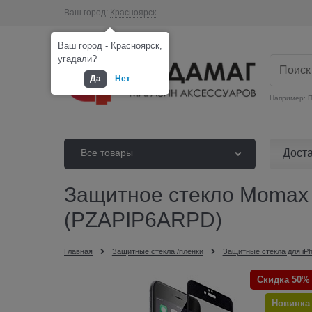
Ваш город:
Красноярск
Ваш город - Красноярск,
угадали?
Да
Нет
Например:
П
Дост
Все товары
Защитное стекло Momax G
(PZAPIP6ARPD)
Главная
Защитные стекла /пленки
Защитные стекла для iP
Скидка 50%
Новинка