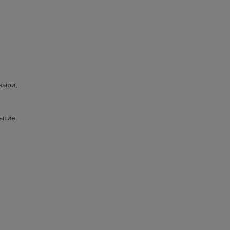
зыри,
ытие.