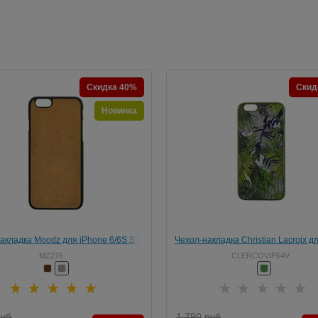
Скидка 40%
Скид
Новинка
акладка Moodz для iPhone 6/6S ST-
Чехол-накладка Christian Lacroix д
A Series Hard
6/6S Eden roc Hard
MZ276
CLERCOVIP64V
руб
1 790
руб