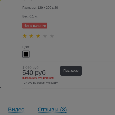
Размеры:
120 x 200 x 20
Вес:
0,1
кг.
Нет в наличии
Цвет
1 090
руб
540
руб
Под заказ
выгода
550 руб
или
50%
+27 руб на бонусную карту
Видео
Отзывы (3)