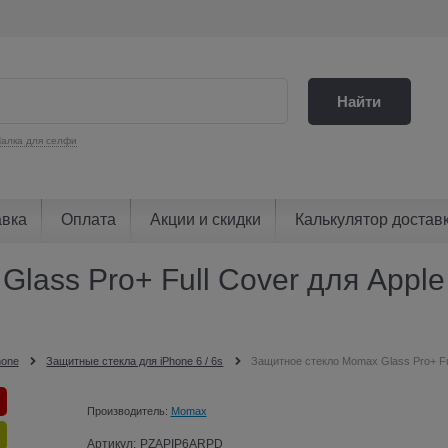
Найти
алка для селфи
авка
Оплата
Акции и скидки
Калькулятор достав
lass Pro+ Full Cover для Apple
hone
Защитные стекла для iPhone 6 / 6s
Защитное стекло Momax Glass Pro+ Fu
Производитель:
Momax
Артикул:
PZAPIP6ARPD