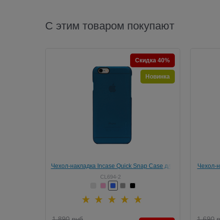
С этим товаром покупают
Скидка 40%
Новинка
Чехол-накладка Incase Quick Snap Case для
Чехол-н
iPhone 6/6s
CL694-2
1 890
руб
1 690