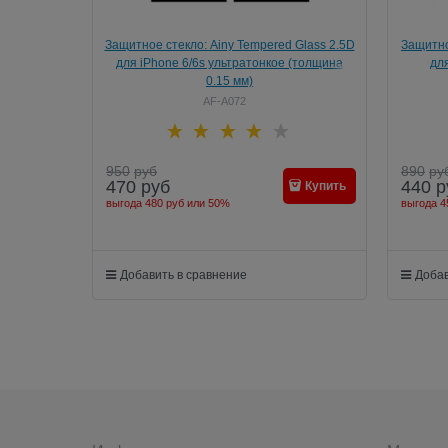
Защитное стекло: Ainy Tempered Glass 2.5D
Защитно
для iPhone 6/6s ультратонкое (толщина
для
0.15 мм)
AF-A072
950
руб
890
ру
470
руб
440
р
Купить
выгода
480 руб
или
50%
выгода
4
Добавить в сравнение
Добав