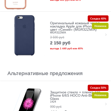
Скидка 40%
Оригинальный кожаный чехол-
Новинка
накладка Apple для iPhone 6/6s
цвет «Синий» (MGR32ZM/A)
MGR32ZM/A
3 590
руб
2 150
руб
выгода
1 440 руб
или
40%
Альтернативные предложения
Скидка 50%
Защитное стекло + пленка для
Новинка
iPhone 6/6S HOCO Anti-Blue Ray
Glass
1424
990
руб