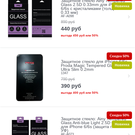
Защитное стекло Ainy Tempered
Glass 2.5D 0.33mm для iPhone
Новинка
6/6s с кристаликами (толщина
0.33 мм)
AF-A098
890
руб
440
руб
выгода
450 руб
или
50%
Скидка 50%
Защитное стекло для iPhone 6/6s
Новинка
Proda Magic Tempered Glass 2.5D
Ultra Slim 0.2mm
1347
790
руб
390
руб
выгода
400 руб
или
50%
Скидка 50%
Защитное стекло: Ainy Tempered
Glass Anti-blue Light 2.5D 0.33mm
Новинка
для iPhone 6/6s (защита глаз от
УФ)
AF-A073