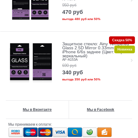
950
руб
470
руб
выгода
480 руб
или
50%
Скидка 50%
Защитное стекло: Ainy Tempered
Glass 2.5D Mirror 0.33mm для
Новинка
iPhone 6/6s заднее (Цвет: Черно-
зеркальный)
AF-A153A
690
руб
340
руб
выгода
350 руб
или
50%
Мы в Вконтакте
Мы в Facebook
Мы принимаем к оплате: