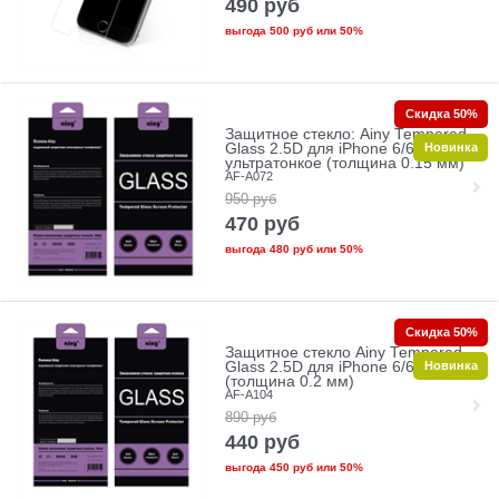
490
руб
выгода
500 руб
или
50%
Скидка 50%
Защитное стекло: Ainy Tempered
Новинка
Glass 2.5D для iPhone 6/6s
ультратонкое (толщина 0.15 мм)
AF-A072
950
руб
470
руб
выгода
480 руб
или
50%
Скидка 50%
Защитное стекло Ainy Tempered
Новинка
Glass 2.5D для iPhone 6/6s
(толщина 0.2 мм)
AF-A104
890
руб
440
руб
выгода
450 руб
или
50%