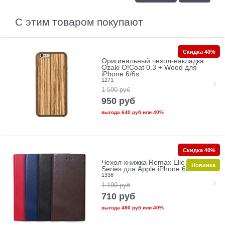
С этим товаром покупают
Скидка 40%
Оригинальный чехол-накладка
Ozaki O!Coat 0.3 + Wood для
iPhone 6/6s
1271
1 590
руб
950
руб
выгода
640 руб
или
40%
Скидка 40%
Чехол-книжка Remax Elle Men
Новинка
Series для Apple iPhone 6/6s
1336
1 190
руб
710
руб
выгода
480 руб
или
40%