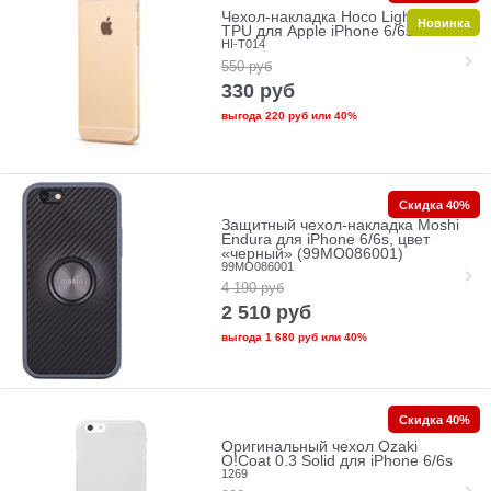
Чехол-накладка Hoco Light Series
Новинка
TPU для Apple iPhone 6/6s
HI-T014
550
руб
330
руб
выгода
220 руб
или
40%
Скидка 40%
Защитный чехол-накладка Moshi
Endura для iPhone 6/6s, цвет
«черный» (99MO086001)
99MO086001
4 190
руб
2 510
руб
выгода
1 680 руб
или
40%
Скидка 40%
Оригинальный чехол Ozaki
O!Coat 0.3 Solid для iPhone 6/6s
1269