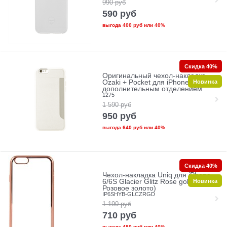
990
руб
590
руб
выгода
400 руб
или
40%
Скидка 40%
Оригинальный чехол-накладка
Новинка
Ozaki + Pocket для iPhone 6/6s с
дополнительным отделением
1275
1 590
руб
950
руб
выгода
640 руб
или
40%
Скидка 40%
Чехол-накладка Uniq для iPhone
Новинка
6/6S Glacier Glitz Rose gold (Цвет:
Розовое золото)
IP6SHYB-GLCZRGD
1 190
руб
710
руб
выгода
480 руб
или
40%