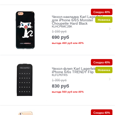
Скидка 40%
Чехол-накладка Karl Lagerfeld
Новинка
для iPhone 6/6S Monster
Choupette Hard Black
KLHCP6MC2BK
1 150
руб
690
руб
выгода
460 руб
или
40%
Скидка 40%
Чехол-флип Karl Lagerfeld для
Новинка
iPhone 6/6s TRENDY Flip
KLFLP6TRS
1 390
руб
830
руб
выгода
560 руб
или
40%
Скидка 40%