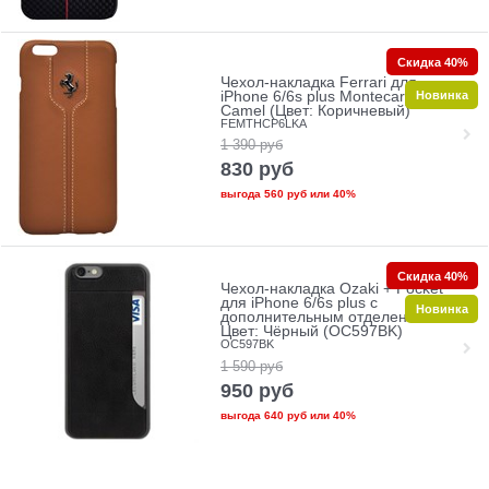
Скидка 40%
Чехол-накладка Ferrari для
Новинка
iPhone 6/6s plus Montecarlo Hard
Camel (Цвет: Коричневый)
FEMTHCP6LKA
1 390
руб
830
руб
выгода
560 руб
или
40%
Скидка 40%
Чехол-накладка Ozaki + Pocket
для iPhone 6/6s plus с
Новинка
дополнительным отделением
Цвет: Чёрный (OC597BK)
OC597BK
1 590
руб
950
руб
выгода
640 руб
или
40%