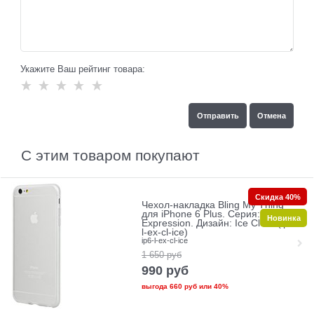
Укажите Ваш рейтинг товара:
С этим товаром покупают
Скидка 40%
Чехол-накладка Bling My Thing
для iPhone 6 Plus. Серия:
Новинка
Expression. Дизайн: Ice Clear (ip6-
l-ex-cl-ice)
ip6-l-ex-cl-ice
1 650
руб
990
руб
выгода
660 руб
или
40%