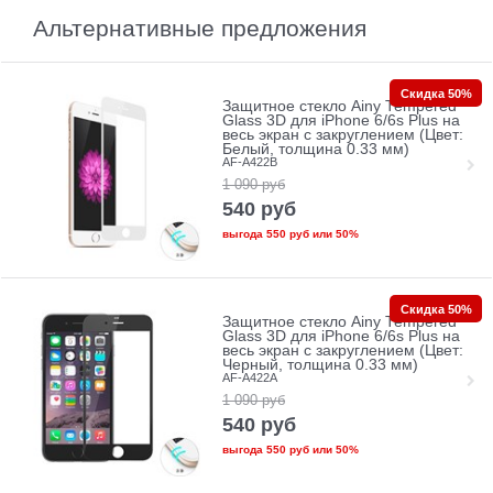
Альтернативные предложения
Скидка 50%
Защитное стекло Ainy Tempered
Glass 3D для iPhone 6/6s Plus на
весь экран с закруглением (Цвет:
Белый, толщина 0.33 мм)
AF-A422B
1 090
руб
540
руб
выгода
550 руб
или
50%
Скидка 50%
Защитное стекло Ainy Tempered
Glass 3D для iPhone 6/6s Plus на
весь экран с закруглением (Цвет:
Черный, толщина 0.33 мм)
AF-A422A
1 090
руб
540
руб
выгода
550 руб
или
50%