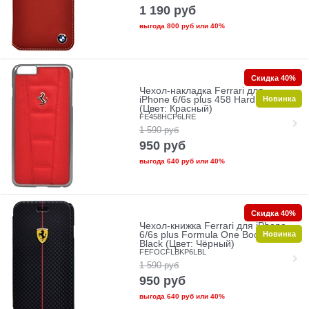
1 190
руб
выгода
800 руб
или
40%
Скидка 40%
Чехол-накладка Ferrari для
Новинка
iPhone 6/6s plus 458 Hard Red
(Цвет: Красный)
FE458HCP6LRE
1 590
руб
950
руб
выгода
640 руб
или
40%
Скидка 40%
Чехол-книжка Ferrari для iPhone
Новинка
6/6s plus Formula One Booktype
Black (Цвет: Чёрный)
FEFOCFLBKP6LBL
1 590
руб
950
руб
выгода
640 руб
или
40%