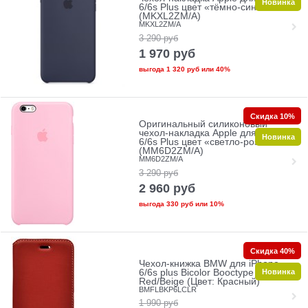
Новинка
6/6s Plus цвет «тёмно-синий»
(MKXL2ZM/A)
MKXL2ZM/A
3 290
руб
1 970
руб
выгода
1 320 руб
или
40%
Скидка 10%
Оригинальный силиконовый
чехол-накладка Apple для iPhone
Новинка
6/6s Plus цвет «светло-розовый»
(MM6D2ZM/A)
MM6D2ZM/A
3 290
руб
2 960
руб
выгода
330 руб
или
10%
Скидка 40%
Чехол-книжка BMW для iPhone
Новинка
6/6s plus Bicolor Booctype
Red/Beige (Цвет: Красный)
BMFLBKP6LCLR
1 990
руб