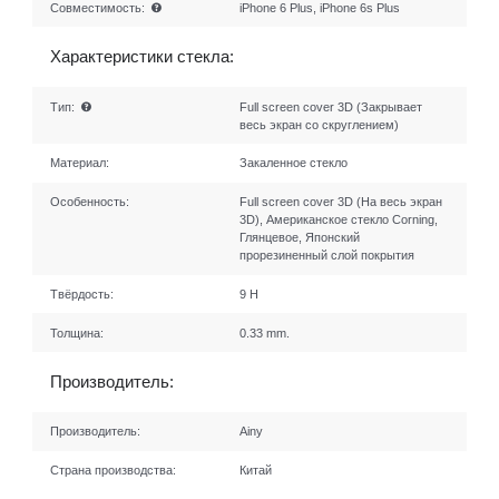
Совместимость:
iPhone 6 Plus, iPhone 6s Plus
Характеристики стекла:
Тип:
Full screen cover 3D (Закрывает
весь экран со скруглением)
Материал:
Закаленное стекло
Особенность:
Full screen cover 3D (На весь экран
3D), Американское стекло Corning,
Глянцевое, Японский
прорезиненный слой покрытия
Твёрдость:
9 H
Толщина:
0.33 mm.
Производитель:
Производитель:
Ainy
Страна производства:
Китай