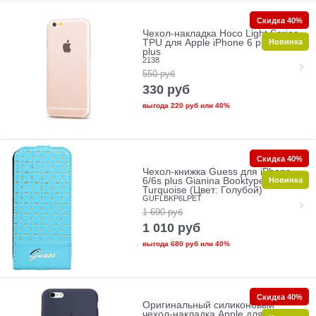
Скидка 40%
Чехол-накладка Hoco Light Series
Новинка
TPU для Apple iPhone 6 plus /6s
plus
2138
550
руб
330
руб
выгода
220 руб
или
40%
Скидка 40%
Чехол-книжка Guess для iPhone
Новинка
6/6s plus Gianina Booktype
Turquoise (Цвет: Голубой)
GUFLBKP6LPET
1 690
руб
1 010
руб
выгода
680 руб
или
40%
Скидка 40%
Оригинальный силиконовый
чехол-накладка Apple для iPhone