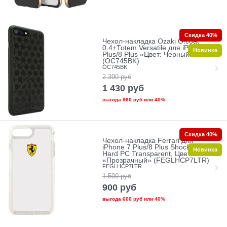
Скидка 40%
Чехол-накладка Ozaki O!coat
0.4+Totem Versatile для iPhone 7
Новинка
Plus/8 Plus «Цвет: Черный»
(OC745BK)
OC745BK
2 390
руб
1 430
руб
выгода
960 руб
или
40%
Скидка 40%
Чехол-накладка Ferrari для
iPhone 7 Plus/8 Plus Shockproof
Новинка
Hard PC Transparent, Цвет
«Прозрачный» (FEGLHCP7LTR)
FEGLHCP7LTR
1 500
руб
900
руб
выгода
600 руб
или
40%