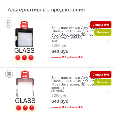
Альтернативные предложения
Скидка 50%
Защитное стекло Ainy Tempered
Glass 2.5D 0.2 мм для iPhone 7
Новинка
Plus (Весь экран, 3D, черное) AF-
A1012A/AF-A563A
8798
1 290
руб
640
руб
выгода
650 руб
или
50%
Скидка 50%
Защитное стекло Ainy Tempered
Glass 2.5D 0.2 мм для iPhone 7
Новинка
Plus (Весь экран, 3D, розовое
золото)
AF-A563D
1 290
руб
640
руб
выгода
650 руб
или
50%