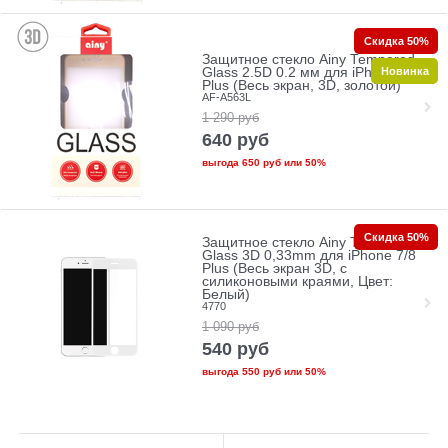
Скидка 50%
Защитное стекло Ainy Tempered
Новинка
Glass 2.5D 0.2 мм для iPhone 7
Plus (Весь экран, 3D, золотой)
AF-A563L
1 290
руб
640
руб
выгода
650 руб
или
50%
Скидка 50%
Защитное стекло Ainy Tempered
Glass 3D 0,33mm для iPhone 7/8
Plus (Весь экран 3D, с
силиконовыми краями, Цвет:
Белый)
4770
1 090
руб
540
руб
выгода
550 руб
или
50%