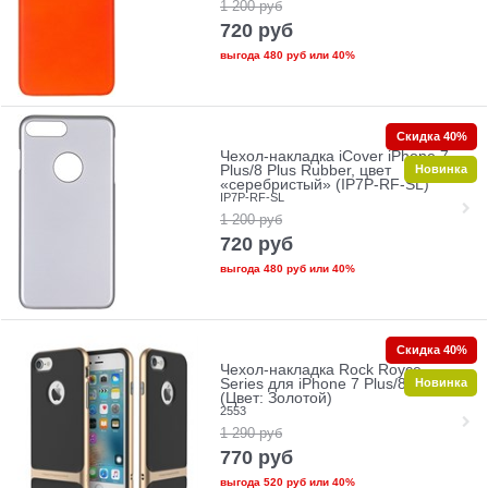
1 200
руб
720
руб
выгода
480 руб
или
40%
Скидка 40%
Чехол-накладка iCover iPhone 7
Новинка
Plus/8 Plus Rubber, цвет
«серебристый» (IP7P-RF-SL)
IP7P-RF-SL
1 200
руб
720
руб
выгода
480 руб
или
40%
Скидка 40%
Чехол-накладка Rock Royce
Новинка
Series для iPhone 7 Plus/8 Plus
(Цвет: Золотой)
2553
1 290
руб
770
руб
выгода
520 руб
или
40%