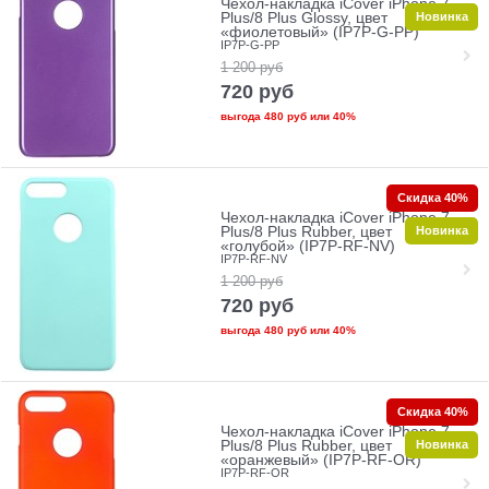
Чехол-накладка iCover iPhone 7
Новинка
Plus/8 Plus Glossy, цвет
«фиолетовый» (IP7P-G-PP)
IP7P-G-PP
1 200
руб
720
руб
выгода
480 руб
или
40%
Скидка 40%
Чехол-накладка iCover iPhone 7
Новинка
Plus/8 Plus Rubber, цвет
«голубой» (IP7P-RF-NV)
IP7P-RF-NV
1 200
руб
720
руб
выгода
480 руб
или
40%
Скидка 40%
Чехол-накладка iCover iPhone 7
Новинка
Plus/8 Plus Rubber, цвет
«оранжевый» (IP7P-RF-OR)
IP7P-RF-OR