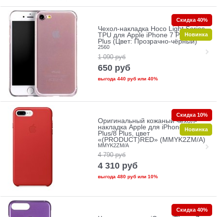
Скидка 40%
Чехол-накладка Hoco Light Series
Новинка
TPU для Apple iPhone 7 Plus/8
Plus (Цвет: Прозрачно-чёрный)
2560
1 090
руб
650
руб
выгода
440 руб
или
40%
Скидка 10%
Оригинальный кожаный чехол-
накладка Apple для iPhone 7
Новинка
Plus/8 Plus, цвет
«(PRODUCT)RED» (MMYK2ZM/A)
MMYK2ZM/A
4 790
руб
4 310
руб
выгода
480 руб
или
10%
Скидка 40%