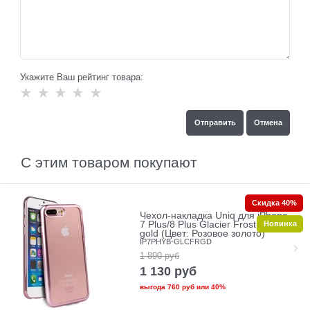
Укажите Ваш рейтинг товара:
С этим товаром покупают
Скидка 40%
Чехол-накладка Uniq для iPhone
Новинка
7 Plus/8 Plus Glacier Frost Rose
gold (Цвет: Розовое золото)
IP7PHYB-GLCFRGD
1 890
руб
1 130
руб
выгода
760 руб
или
40%