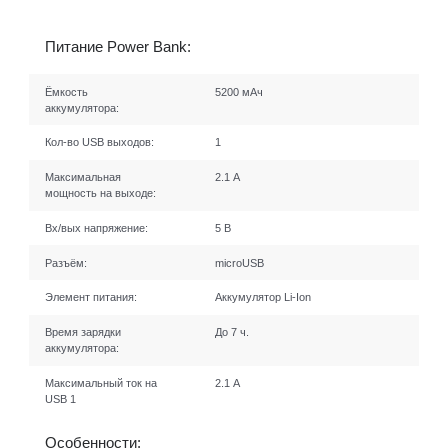
Питание Power Bank:
Ёмкость
5200 мАч
аккумулятора:
Кол-во USB выходов:
1
Максимальная
2.1 А
мощность на выходе:
Вх/вых напряжение:
5 В
Разъём:
microUSB
Элемент питания:
Аккумулятор Li-Ion
Время зарядки
До 7 ч.
аккумулятора:
Максимальный ток на
2.1 А
USB 1
Особенности: