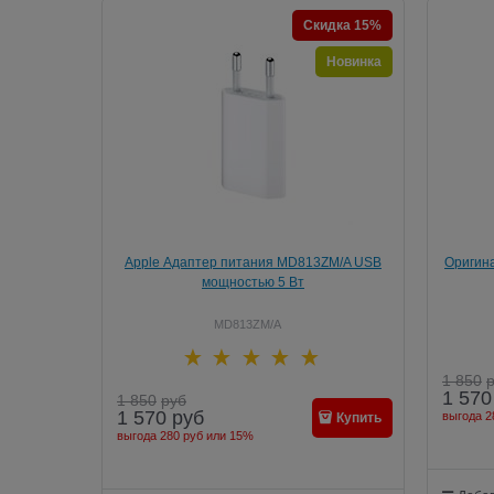
Скидка 15%
Новинка
Apple Адаптер питания MD813ZM/A USB
Оригина
мощностью 5 Вт
iPhon
MD813ZM/A
1 850
1 570
1 850
руб
1 570
руб
выгода
2
Купить
выгода
280 руб
или
15%