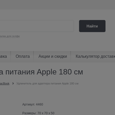
Найти
алка для селфи
авка
Оплата
Акции и скидки
Калькулятор достав
 питания Apple 180 см
MacBook
Удлинитель для адаптера питания Apple 180 см
Артикул:
4460
Размеры:
70 x 70 x 50