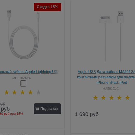
Скидка 15%
льный кабель Apple Lightning USB
Apple USB Дата-кабель MA591G/C
e, iPod, iPad 100 см (MD818ZM/A)
контактным разъёмом для подкл
MD818ZM/A
iPhone, iPad, iPod
MA591G/C
руб
руб
Под заказ
1 690
руб
80 руб
или
15%