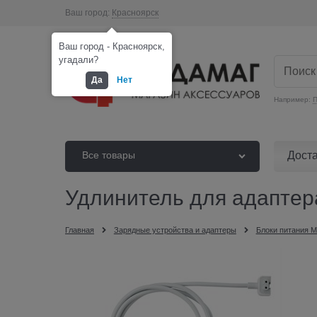
Ваш город:
Красноярск
Ваш город - Красноярск,
угадали?
Да
Нет
Например:
П
Дост
Все товары
Удлинитель для адаптера
Главная
Зарядные устройства и адаптеры
Блоки питания 