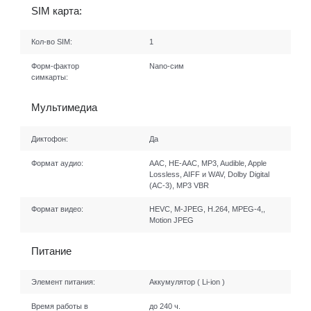
SIM карта:
Кол-во SIM:
1
Форм-фактор
Nano-сим
симкарты:
Мультимедиа
Диктофон:
Да
Формат аудио:
AAC, HE-AAC, MP3, Audible, Apple
Lossless, AIFF и WAV, Dolby Digital
(AC‑3), MP3 VBR
Формат видео:
HEVC, M-JPEG, H.264, MPEG-4,,
Motion JPEG
Питание
Элемент питания:
Аккумулятор ( Li-ion )
Время работы в
до 240 ч.