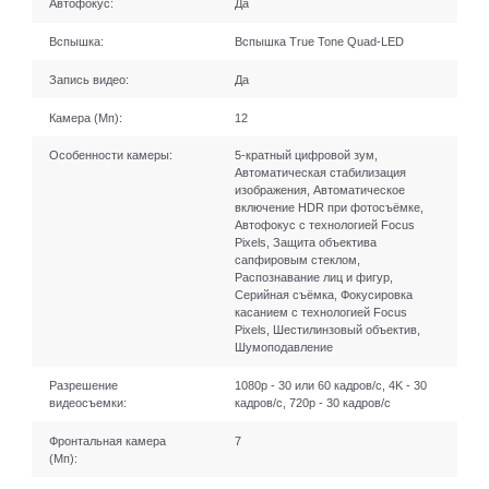
Автофокус:
Да
Вспышка:
Вспышка True Tone Quad-LED
Запись видео:
Да
Камера (Мп):
12
Особенности камеры:
5-кратный цифровой зум,
Автоматическая стабилизация
изображения, Автоматическое
включение HDR при фотосъёмке,
Автофокус с технологией Focus
Pixels, Защита объектива
сапфировым стеклом,
Распознавание лиц и фигур,
Серийная съëмка, Фокусировка
касанием с технологией Focus
Pixels, Шестилинзовый объектив,
Шумоподавление
Разрешение
1080p - 30 или 60 кадров/ с, 4K - 30
видеосъемки:
кадров/ с, 720p - 30 кадров/ с
Фронтальная камера
7
(Мп):