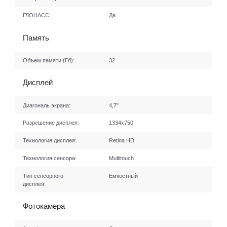
ГЛОНАСС:
Да
Память
Объем памяти (Гб):
32
Дисплей
Диагональ экрана:
4,7"
Разрешение дисплея:
1334x750
Технология дисплея:
Retina HD
Технология сенсора:
Multitouch
Тип сенсорного
Емкостный
дисплея:
Фотокамера