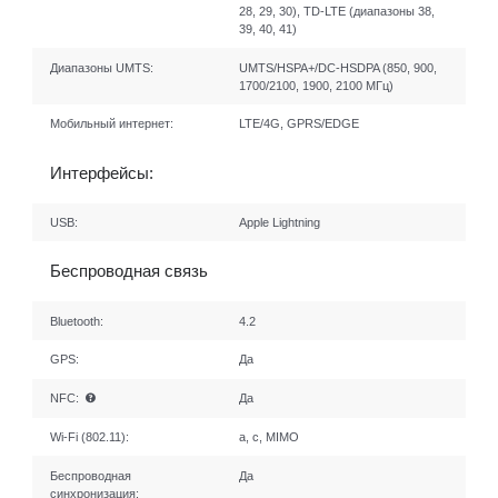
28, 29, 30), TD-LTE (диапазоны 38,
39, 40, 41)
Диапазоны UMTS:
UMTS/HSPA+/DC-HSDPA (850, 900,
1700/2100, 1900, 2100 МГц)
Мобильный интернет:
LTE/4G, GPRS/EDGE
Интерфейсы:
USB:
Apple Lightning
Беспроводная связь
Bluetooth:
4.2
GPS:
Да
NFC:
Да
Wi-Fi (802.11):
a, c, MIMO
Беспроводная
Да
синхронизация: