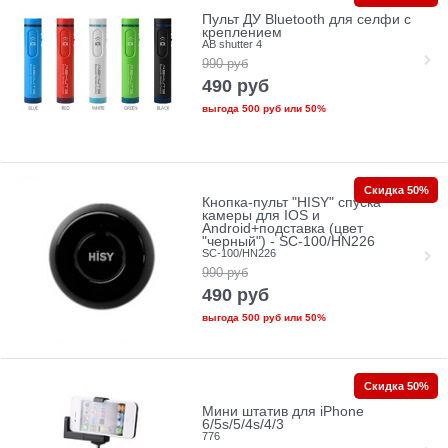
Пульт ДУ Bluetooth для селфи с
креплением
AB shutter 4
990
руб
490
руб
выгода
500 руб
или
50%
Скидка 50%
Кнопка-пульт "HISY" спуска
камеры для IOS и
Android+подставка (цвет
"черный") - SC-100/HN226
SC-100/HN226
990
руб
490
руб
выгода
500 руб
или
50%
Скидка 50%
Мини штатив для iPhone
6/5s/5/4s/4/3
776