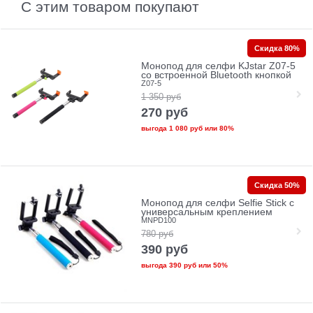
С этим товаром покупают
Скидка 80%
Монопод для селфи KJstar Z07-5
cо встроенной Bluetooth кнопкой
Z07-5
1 350
руб
270
руб
выгода
1 080 руб
или
80%
Скидка 50%
Монопод для селфи Selfie Stick с
универсальным креплением
MNPD100
780
руб
390
руб
выгода
390 руб
или
50%