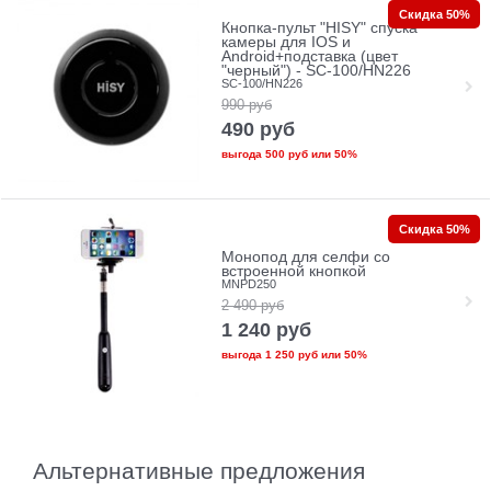
Скидка 50%
Кнопка-пульт "HISY" спуска
камеры для IOS и
Android+подставка (цвет
"черный") - SC-100/HN226
SC-100/HN226
990
руб
490
руб
выгода
500 руб
или
50%
Скидка 50%
Монопод для селфи со
встроенной кнопкой
MNPD250
2 490
руб
1 240
руб
выгода
1 250 руб
или
50%
Альтернативные предложения