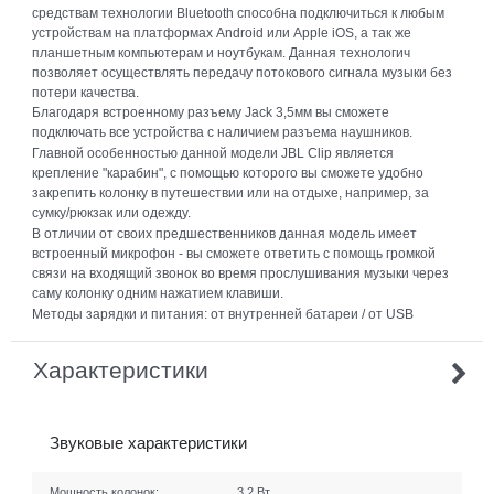
средствам технологии Bluetooth способна подключиться к любым
устройствам на платформах Android или Apple iOS, а так же
планшетным компьютерам и ноутбукам. Данная технологич
позволяет осуществлять передачу потокового сигнала музыки без
потери качества.
Благодаря встроенному разъему Jack 3,5мм вы сможете
подключать все устройства с наличием разъема наушников.
Главной особенностью данной модели JBL Clip является
крепление "карабин", с помощью которого вы сможете удобно
закрепить колонку в путешествии или на отдыхе, например, за
сумку/рюкзак или одежду.
В отличии от своих предшественников данная модель имеет
встроенный микрофон - вы сможете ответить с помощь громкой
связи на входящий звонок во время прослушивания музыки через
саму колонку одним нажатием клавиши.
Методы зарядки и питания: от внутренней батареи / от USB
Характеристики
Звуковые характеристики
Мощность колонок:
3,2 Вт