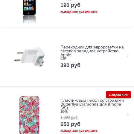
190
руб
выгода
200 руб
или
50%
Переходник для евророзетки на
сетевое зарядное устройство
Apple
639
390
руб
Скидка 40%
Пластиковый чехол со стразами
Butterflys Diamonds для iPhone
5/5s
1048
1 090
руб
650
руб
выгода
440 руб
или
40%