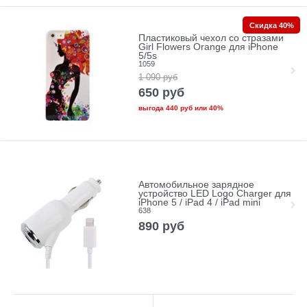
Скидка 40%
Пластиковый чехол со стразами
Girl Flowers Orange для iPhone
5/5s
1059
1 090
руб
650
руб
выгода
440 руб
или
40%
Автомобильное зарядное
устройство LED Logo Charger для
iPhone 5 / iPad 4 / iPad mini
638
890
руб