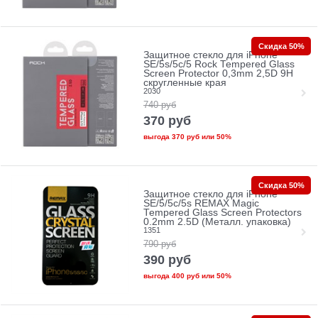
Скидка 50%
Защитное стекло для iPhone
SE/5s/5с/5 Rock Tempered Glass
Screen Protector 0,3mm 2,5D 9H
скругленные края
2030
740
руб
370
руб
выгода
370 руб
или
50%
Скидка 50%
Защитное стекло для iPhone
SE/5/5c/5s REMAX Magic
Tempered Glass Screen Protectors
0.2mm 2.5D (Металл. упаковка)
1351
790
руб
390
руб
выгода
400 руб
или
50%