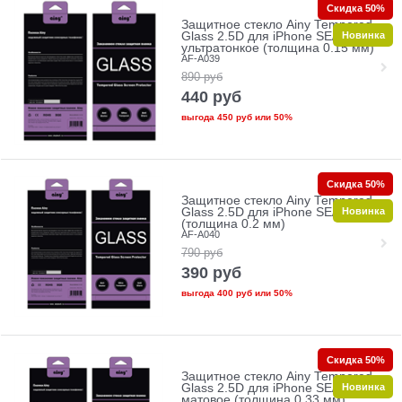
Скидка 50%
Защитное стекло Ainy Tempered
Новинка
Glass 2.5D для iPhone SE/5/5c/5s
ультратонкое (толщина 0.15 мм)
AF-A039
890
руб
440
руб
выгода
450 руб
или
50%
Скидка 50%
Защитное стекло Ainy Tempered
Новинка
Glass 2.5D для iPhone SE/5/5c/5s
(толщина 0.2 мм)
AF-A040
790
руб
390
руб
выгода
400 руб
или
50%
Скидка 50%
Защитное стекло Ainy Tempered
Новинка
Glass 2.5D для iPhone SE/5/5c/5s
матовое (толщина 0.33 мм)