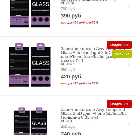
AF-A070
790
руб
390
руб
выгода
400 руб
или
50%
Скидка 50%
Защитное стекло Ainy Tempered
Glass Anti-blue Light 2.5D 0.33mm
Новинка
для iPhone SE/5/5c/5s (защита
глаз от УФ)
AF-A067
850
руб
420
руб
выгода
430 руб
или
50%
Скидка 50%
Защитное стекло Ainy Tempered
Glass 2.5D для iPhone SE/5/5c/5s
(толщина 0.33 мм)
AF-A041
490
руб
240
руб