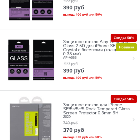
790
руб
390
руб
выгода
400 руб
или
50%
Скидка 50%
Защитное стекло Ainy Tempered
Glass 2.5D для iPhone SE/5/5c/5s
Новинка
Crystal с блестками (толщина
0.33 мм)
AF-A068
790
руб
390
руб
выгода
400 руб
или
50%
Скидка 50%
Защитное стекло для iPhone
SE/5s/5с/5 Rock Tempered Glass
Screen Protector 0,3mm 9H
2020
740
руб
370
руб
выгода
370 руб
или
50%