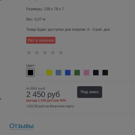
Размеры:
158 x 78 x 7
Вес:
0,07
кг.
Товар будет доступен для покупки:
0 - 3 раб. дня
Нет в наличии
Цвет:
4 090
руб
2 450
руб
Под заказ
выгода
1 640 руб
или
40%
+122,50 руб на бонусную карту
Отзывы