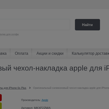
Найти
алка для селфи
авка
Оплата
Акции и скидки
Калькулятор достав
й чехол-накладка apple для iP
лы для iPhone 6s Plus
Оригинальный силиконовый чехол-накладка apple для iPhon
Производитель:
Apple
Артикул:
MKXF2ZM/A