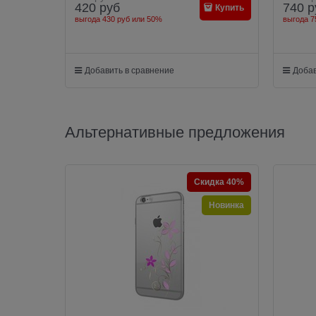
420
руб
740
р
Купить
выгода
430 руб
или
50%
выгода
7
Добавить в сравнение
Добав
Альтернативные предложения
Скидка 40%
Новинка