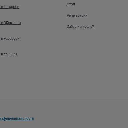
Вход
 в Instagram
Регистрация
 в ВКонтакте
Забыли пароль?
 в Facebook
 в YouTube
онфиценциальности