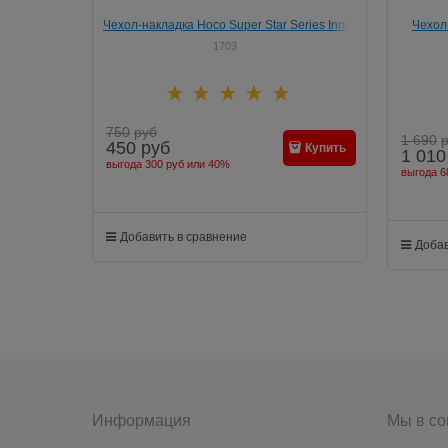
Чехол-накладка Hoco Super Star Series Inner
Чехол-
Diamond Flourish для Apple iPhone 6/6S Plus
Mother o
1703
750
руб
1 690
450
руб
Купить
1 010
выгода
300 руб
или
40%
выгода
6
Добавить в сравнение
Добав
Информация
Мы в со