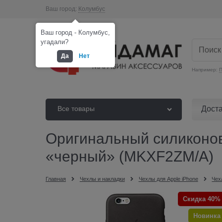
Ваш город:
Колумбус
Ваш город - Колумбус,
угадали?
Да
Нет
Например:
П
Дост
Все товары
Оригинальный силиконовы
«черный» (MKXF2ZM/A)
Главная
Чехлы и накладки
Чехлы для Apple iPhone
Чех
Скидка 40%
Новинка