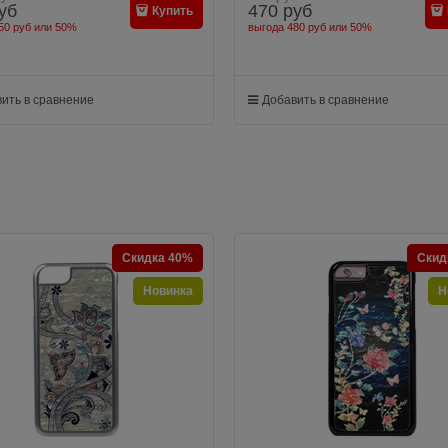
уб
470
руб
Купить
50 руб
или
50%
выгода
480 руб
или
50%
ить в сравнение
Добавить в сравнение
Скидка 40%
Скид
Новинка
Н