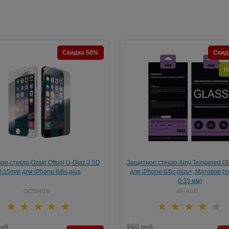
Скидка 50%
Скид
Н
е стекло Ozaki O!tool U-Glaz 2.5D
Защитное стекло Ainy Tempered Gl
0.15mm для iPhone 6/6s plus
для iPhone 6/6s plus+, Матовое (
0.33 мм)
OC584GS
AF-A102
руб
950
руб