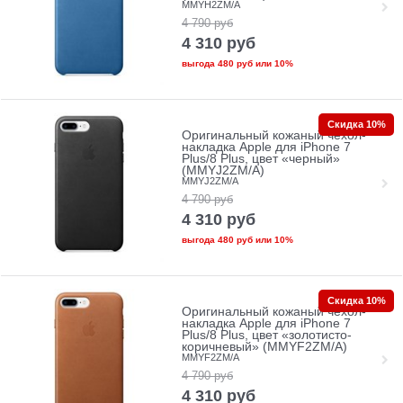
MMYH2ZM/A
4 790
руб
4 310
руб
выгода
480 руб
или
10%
Скидка 10%
Оригинальный кожаный чехол-
накладка Apple для iPhone 7
Plus/8 Plus, цвет «черный»
(MMYJ2ZM/A)
MMYJ2ZM/A
4 790
руб
4 310
руб
выгода
480 руб
или
10%
Скидка 10%
Оригинальный кожаный чехол-
накладка Apple для iPhone 7
Plus/8 Plus, цвет «золотисто-
коричневый» (MMYF2ZM/A)
MMYF2ZM/A
4 790
руб
4 310
руб