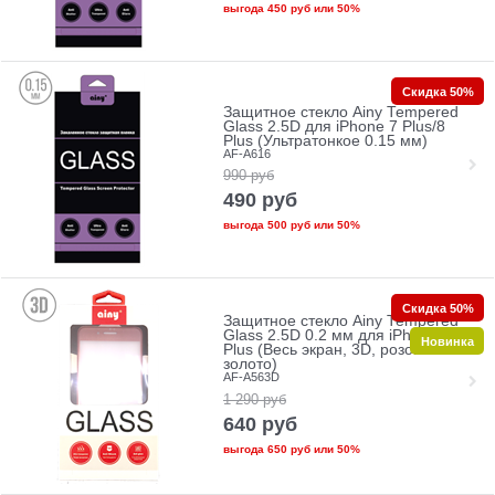
выгода
450 руб
или
50%
Скидка 50%
Защитное стекло Ainy Tempered
Glass 2.5D для iPhone 7 Plus/8
Plus (Ультратонкое 0.15 мм)
AF-A616
990
руб
490
руб
выгода
500 руб
или
50%
Скидка 50%
Защитное стекло Ainy Tempered
Glass 2.5D 0.2 мм для iPhone 7
Новинка
Plus (Весь экран, 3D, розовое
золото)
AF-A563D
1 290
руб
640
руб
выгода
650 руб
или
50%