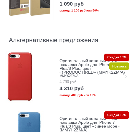
1 090
руб
выгода
1 100 руб
или
50%
Альтернативные предложения
Скидка 10%
Оригинальный кожаный чехол-
накладка Apple для iPhone 7
Новинка
Plus/8 Plus, цвет
«(PRODUCT)RED» (MMYK2ZM/A)
MMYK2ZM/A
4 790
руб
4 310
руб
выгода
480 руб
или
10%
Скидка 10%
Оригинальный кожаный чехол-
накладка Apple для iPhone 7
Plus/8 Plus, цвет «синее море»
(MMYH2ZM/A)