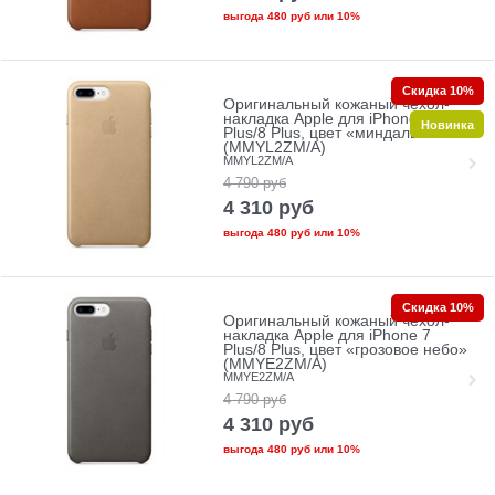
выгода
480 руб
или
10%
Скидка 10%
Оригинальный кожаный чехол-
накладка Apple для iPhone 7
Новинка
Plus/8 Plus, цвет «миндальный»
(MMYL2ZM/A)
MMYL2ZM/A
4 790
руб
4 310
руб
выгода
480 руб
или
10%
Скидка 10%
Оригинальный кожаный чехол-
накладка Apple для iPhone 7
Plus/8 Plus, цвет «грозовое небо»
(MMYE2ZM/A)
MMYE2ZM/A
4 790
руб
4 310
руб
выгода
480 руб
или
10%