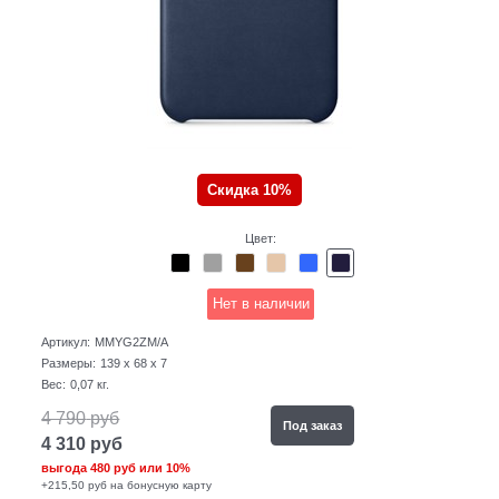
Скидка 10%
Цвет:
Нет в наличии
Артикул:
MMYG2ZM/A
Размеры:
139 x 68 x 7
Вес:
0,07
кг.
4 790
руб
Под заказ
4 310
руб
выгода
480 руб
или
10%
+215,50 руб на бонусную карту