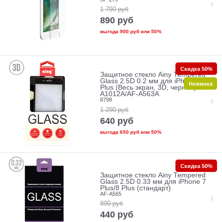
1 790
руб
890
руб
выгода
900 руб
или
50%
Скидка 50%
Защитное стекло Ainy Tempered
Glass 2.5D 0.2 мм для iPhone 7
Новинка
Plus (Весь экран, 3D, черное) AF-
A1012A/AF-A563A
8798
1 290
руб
640
руб
выгода
650 руб
или
50%
Скидка 50%
Защитное стекло Ainy Tempered
Glass 2.5D 0.33 мм для iPhone 7
Plus/8 Plus (стандарт)
AF-A565
890
руб
440
руб