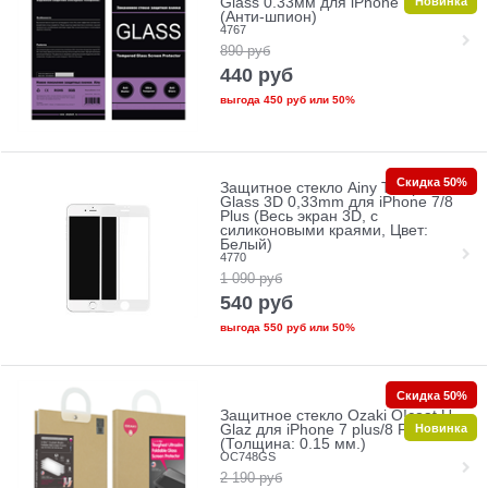
Новинка
Glass 0.33мм для iPhone 7/8 Plus
(Анти-шпион)
4767
890
руб
440
руб
выгода
450 руб
или
50%
Скидка 50%
Защитное стекло Ainy Tempered
Glass 3D 0,33mm для iPhone 7/8
Plus (Весь экран 3D, с
силиконовыми краями, Цвет:
Белый)
4770
1 090
руб
540
руб
выгода
550 руб
или
50%
Скидка 50%
Защитное стекло Ozaki O!coat U-
Новинка
Glaz для iPhone 7 plus/8 Plus
(Толщина: 0.15 мм.)
OC748GS
2 190
руб