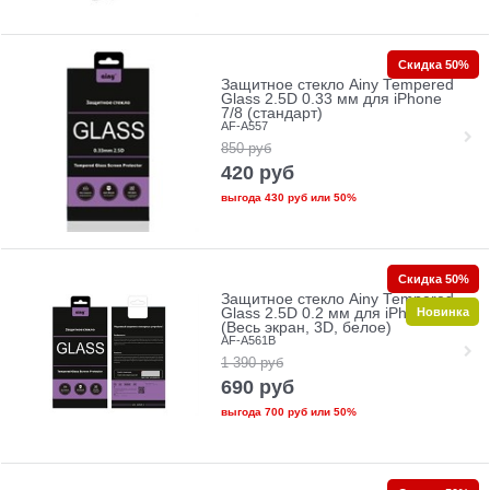
Скидка 50%
Защитное стекло Ainy Tempered
Glass 2.5D 0.33 мм для iPhone
7/8 (стандарт)
AF-A557
850
руб
420
руб
выгода
430 руб
или
50%
Скидка 50%
Защитное стекло Ainy Tempered
Новинка
Glass 2.5D 0.2 мм для iPhone 7
(Весь экран, 3D, белое)
AF-A561B
1 390
руб
690
руб
выгода
700 руб
или
50%