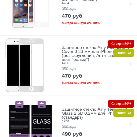
4764
950
руб
470
руб
выгода
480 руб
или
50%
Скидка 50%
Защитное стекло Ainy Full Screen
Cover 0.33 мм для iPhone 7/8
Новинка
(Без скругления, Анти-шпион,
цвет "белый")
4766
950
руб
470
руб
выгода
480 руб
или
50%
Скидка 50%
Защитное стекло Ainy Tempered
Новинка
Glass 2.5D 0.2мм для iPhone 7/8
(стандарт)
4768
990
руб
490
руб