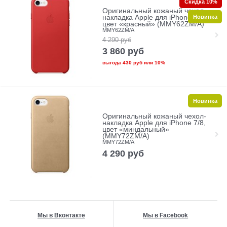
Скидка 10%
Оригинальный кожаный чехол-
Новинка
накладка Apple для iPhone 7/8,
цвет «красный» (MMY62ZM/A)
MMY62ZM/A
4 290
руб
3 860
руб
выгода
430 руб
или
10%
Новинка
Оригинальный кожаный чехол-
накладка Apple для iPhone 7/8,
цвет «миндальный»
(MMY72ZM/A)
MMY72ZM/A
4 290
руб
Мы в Вконтакте
Мы в Facebook