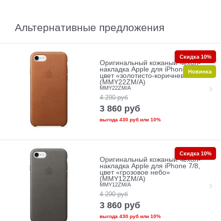
Альтернативные предложения
Скидка 10%
Оригинальный кожаный чехол-
накладка Apple для iPhone 7/8,
Новинка
цвет «золотисто-коричневый»
(MMY22ZM/A)
MMY22ZM/A
4 290
руб
3 860
руб
выгода
430 руб
или
10%
Скидка 10%
Оригинальный кожаный чехол-
накладка Apple для iPhone 7/8,
цвет «грозовое небо»
(MMY12ZM/A)
MMY12ZM/A
4 290
руб
3 860
руб
выгода
430 руб
или
10%