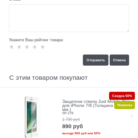
Укажите Ваш рейтинг товара:
С этим товаром покупают
Скидка 50%
Защитное стекло Just Mobile Xkin
Новинка
для iPhone 7/8 (Толщина 0.33
мм.)
SP-278
1 790
руб
890
руб
выгода
900 руб
или
50%