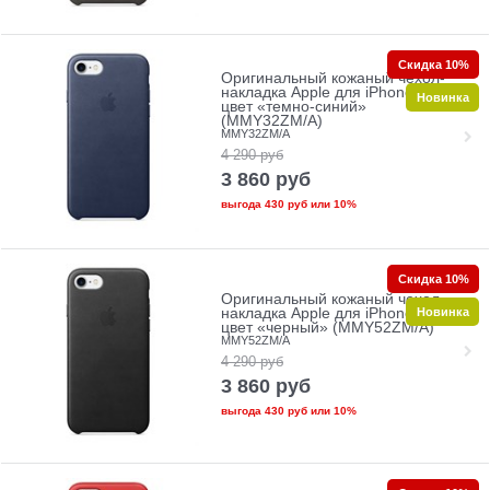
Скидка 10%
Оригинальный кожаный чехол-
накладка Apple для iPhone 7/8,
Новинка
цвет «темно-синий»
(MMY32ZM/A)
MMY32ZM/A
4 290
руб
3 860
руб
выгода
430 руб
или
10%
Скидка 10%
Оригинальный кожаный чехол-
Новинка
накладка Apple для iPhone 7/8,
цвет «черный» (MMY52ZM/A)
MMY52ZM/A
4 290
руб
3 860
руб
выгода
430 руб
или
10%