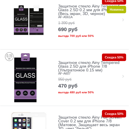
Скидка 50%
Защитное стекло Ainy Tempered
Новинка
Glass 2.5D 0.2 мм для iPhone 7
(Весь экран, 3D, черное)
AF-A561A
1 390
руб
690
руб
выгода
700 руб
или
50%
Скидка 50%
Защитное стекло Ainy Tempered
Glass 2.5D для iPhone 7/8
(Ультратонкое 0.15 мм)
AF-A607
950
руб
470
руб
выгода
480 руб
или
50%
Скидка 50%
Защитное стекло Ainy Full Screen
Cover 0.2 мм для iPhone 7/8
(Матовое, Защищает весь экран
3D, цвет "белый")