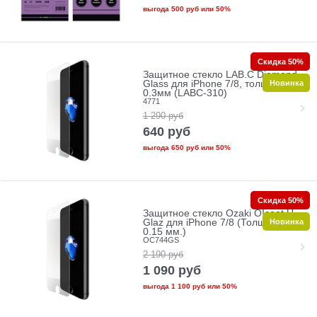
выгода
500 руб
или
50%
Скидка 50%
Защитное стекло LAB.C Diamond
Новинка
Glass для iPhone 7/8, толщина
0.3мм (LABC-310)
4771
1 290
руб
640
руб
выгода
650 руб
или
50%
Скидка 50%
Защитное стекло Ozaki O!coat U-
Новинка
Glaz для iPhone 7/8 (Толщина:
0.15 мм.)
OC744GS
2 190
руб
1 090
руб
выгода
1 100 руб
или
50%