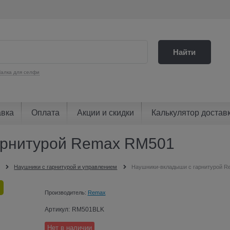
Найти
алка для селфи
авка
Оплата
Акции и скидки
Калькулятор достав
арнитурой Remax RM501
Наушники с гарнитурой и управлением
Наушники-вкладыши с гарнитурой 
Производитель:
Remax
Артикул:
RM501BLK
Нет в наличии