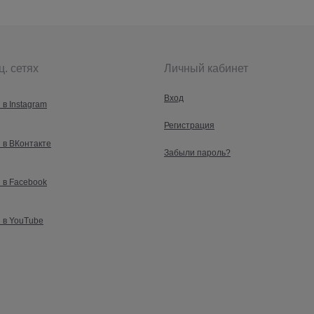
ц. сетях
Личный кабинет
Вход
 в Instagram
Регистрация
 в ВКонтакте
Забыли пароль?
 в Facebook
 в YouTube