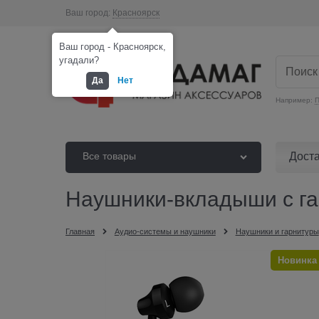
Ваш город:
Красноярск
Ваш город - Красноярск,
угадали?
Да
Нет
Например:
П
Дост
Все товары
Наушники-вкладыши с г
Главная
Аудио-системы и наушники
Наушники и гарнитуры
Новинка