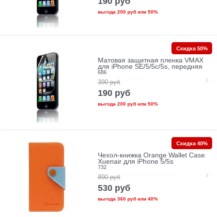
190
руб
выгода
200 руб
или
50%
Скидка 50%
Матовая защитная пленка VMAX
для iPhone SE/5/5c/5s, передняя
686
390
руб
190
руб
выгода
200 руб
или
50%
Скидка 40%
Чехол-книжка Orange Wallet Case
Xuenair для iPhone 5/5s
732
890
руб
530
руб
выгода
360 руб
или
40%