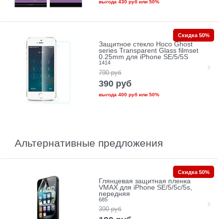
выгода
430 руб
или
50%
Скидка 50%
Защитное стекло Hoco Ghost
series Transparent Glass filmset
0.25mm для iPhone SE/5/5S
1414
790
руб
390
руб
выгода
400 руб
или
50%
Альтернативные предложения
Скидка 50%
Глянцевая защитная пленка
VMAX для iPhone SE/5/5c/5s,
передняя
685
390
руб