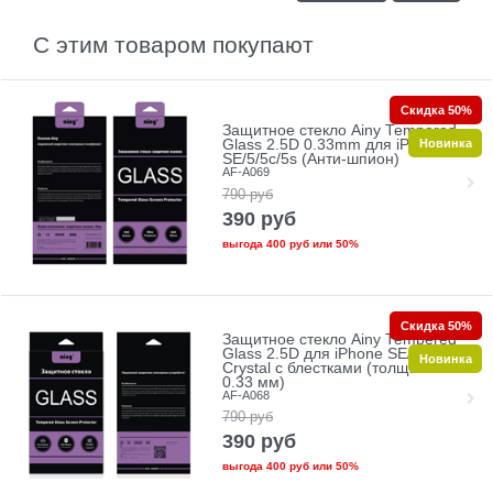
С этим товаром покупают
Скидка 50%
Защитное стекло Ainy Tempered
Новинка
Glass 2.5D 0.33mm для iPhone
SE/5/5c/5s (Анти-шпион)
AF-A069
790
руб
390
руб
выгода
400 руб
или
50%
Скидка 50%
Защитное стекло Ainy Tempered
Glass 2.5D для iPhone SE/5/5c/5s
Новинка
Crystal с блестками (толщина
0.33 мм)
AF-A068
790
руб
390
руб
выгода
400 руб
или
50%