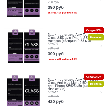
790
руб
390
руб
выгода
400 руб
или
50%
Скидка 50%
Защитное стекло Ainy Tempered
Новинка
Glass 2.5D для iPhone SE/5/5c/5s
матовое (толщина 0.33 мм)
AF-A070
790
руб
390
руб
выгода
400 руб
или
50%
Скидка 50%
Защитное стекло Ainy Tempered
Glass Anti-blue Light 2.5D 0.33mm
Новинка
для iPhone SE/5/5c/5s (защита
глаз от УФ)
AF-A067
850
руб
420
руб