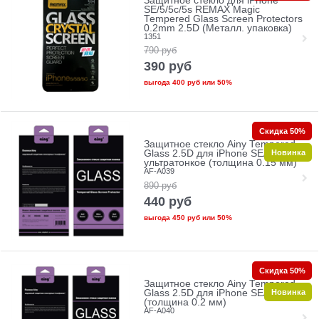
Защитное стекло для iPhone
SE/5/5c/5s REMAX Magic
Tempered Glass Screen Protectors
0.2mm 2.5D (Металл. упаковка)
1351
790
руб
390
руб
выгода
400 руб
или
50%
Скидка 50%
Защитное стекло Ainy Tempered
Новинка
Glass 2.5D для iPhone SE/5/5c/5s
ультратонкое (толщина 0.15 мм)
AF-A039
890
руб
440
руб
выгода
450 руб
или
50%
Скидка 50%
Защитное стекло Ainy Tempered
Новинка
Glass 2.5D для iPhone SE/5/5c/5s
(толщина 0.2 мм)
AF-A040