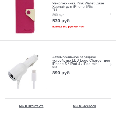
Чехол-книжка Pink Wallet Case
Xuenair для iPhone 5/5s
753
890
руб
530
руб
выгода
360 руб
или
40%
Автомобильное зарядное
устройство LED Logo Charger для
iPhone 5 / iPad 4 / iPad mini
638
890
руб
Мы в Вконтакте
Мы в Facebook