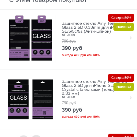
Скидка 50%
Защитное стекло Ainy Tempered
Новинка
Glass 2.5D 0.33mm для iPhone
SE/5/5c/5s (Анти-шпион)
AF-A069
790
руб
390
руб
выгода
400 руб
или
50%
Скидка 50%
Защитное стекло Ainy Tempered
Glass 2.5D для iPhone SE/5/5c/5s
Новинка
Crystal с блестками (толщина
0.33 мм)
AF-A068
790
руб
390
руб
выгода
400 руб
или
50%