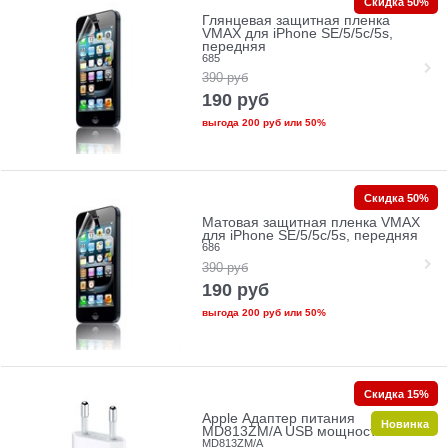
Скидка 50%
Глянцевая защитная пленка
VMAX для iPhone SE/5/5c/5s,
передняя
685
390
руб
190
руб
выгода
200 руб
или
50%
Скидка 50%
Матовая защитная пленка VMAX
для iPhone SE/5/5c/5s, передняя
686
390
руб
190
руб
выгода
200 руб
или
50%
Скидка 15%
Apple Адаптер питания
Новинка
MD813ZM/A USB мощностью 5 Вт
MD813ZM/A