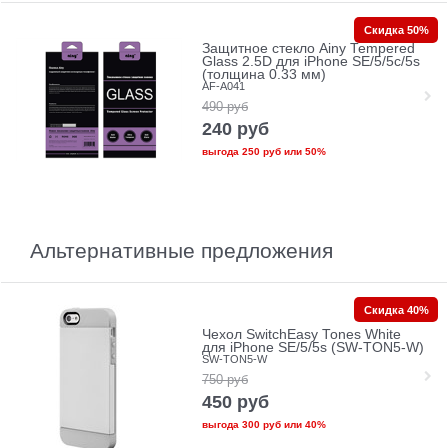
Скидка 50%
Защитное стекло Ainy Tempered
Glass 2.5D для iPhone SE/5/5c/5s
(толщина 0.33 мм)
AF-A041
490
руб
240
руб
выгода
250 руб
или
50%
Альтернативные предложения
Скидка 40%
Чехол SwitchEasy Tones White
для iPhone SE/5/5s (SW-TON5-W)
SW-TON5-W
750
руб
450
руб
выгода
300 руб
или
40%