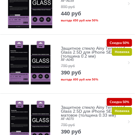
AF-A039
890
руб
440
руб
выгода
450 руб
или
50%
Скидка 50%
Защитное стекло Ainy Tempered
Новинка
Glass 2.5D для iPhone SE/5/5c/5s
(толщина 0.2 мм)
AF-A040
790
руб
390
руб
выгода
400 руб
или
50%
Скидка 50%
Защитное стекло Ainy Tempered
Новинка
Glass 2.5D для iPhone SE/5/5c/5s
матовое (толщина 0.33 мм)
AF-A070
790
руб
390
руб