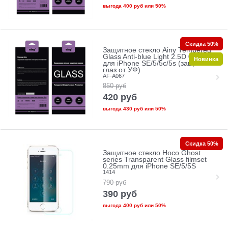
выгода
400 руб
или
50%
Скидка 50%
Защитное стекло Ainy Tempered
Glass Anti-blue Light 2.5D 0.33mm
Новинка
для iPhone SE/5/5c/5s (защита
глаз от УФ)
AF-A067
850
руб
420
руб
выгода
430 руб
или
50%
Скидка 50%
Защитное стекло Hoco Ghost
series Transparent Glass filmset
0.25mm для iPhone SE/5/5S
1414
790
руб
390
руб
выгода
400 руб
или
50%