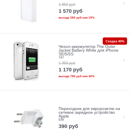
1 850
руб
1 570
руб
выгода
280 руб
или
15%
Скидка 40%
Чехол-аккумулятор The Outer
Jacket Battery White для iPhone
SE/5/5S
747
1 950
руб
1 170
руб
выгода
780 руб
или
40%
Переходник для евророзетки на
сетевое зарядное устройство
Apple
639
390
руб