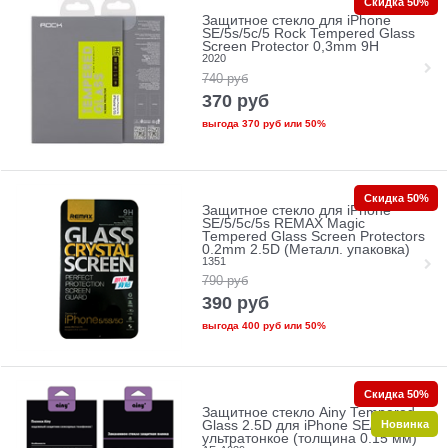
Скидка 50%
Защитное стекло для iPhone
SE/5s/5с/5 Rock Tempered Glass
Screen Protector 0,3mm 9H
2020
740
руб
370
руб
выгода
370 руб
или
50%
Скидка 50%
Защитное стекло для iPhone
SE/5/5c/5s REMAX Magic
Tempered Glass Screen Protectors
0.2mm 2.5D (Металл. упаковка)
1351
790
руб
390
руб
выгода
400 руб
или
50%
Скидка 50%
Защитное стекло Ainy Tempered
Новинка
Glass 2.5D для iPhone SE/5/5c/5s
ультратонкое (толщина 0.15 мм)