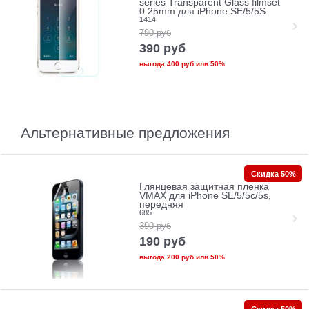
series Transparent Glass filmset
0.25mm для iPhone SE/5/5S
1414
790
руб
390
руб
выгода
400 руб
или
50%
Альтернативные предложения
Скидка 50%
Глянцевая защитная пленка
VMAX для iPhone SE/5/5c/5s,
передняя
685
390
руб
190
руб
выгода
200 руб
или
50%
Скидка 50%