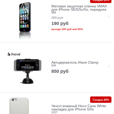
Матовая защитная пленка VMAX
для iPhone SE/5/5c/5s, передняя
686
390
руб
190
руб
выгода
200 руб
или
50%
Автодержатель iHave Clamp
634
850
руб
Скидка 40%
Чехол кожаный Hoco Case White
накладка для iPhone 5/5s
1017