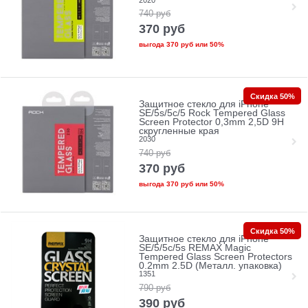
740
руб
370
руб
выгода
370 руб
или
50%
Скидка 50%
Защитное стекло для iPhone
SE/5s/5с/5 Rock Tempered Glass
Screen Protector 0,3mm 2,5D 9H
скругленные края
2030
740
руб
370
руб
выгода
370 руб
или
50%
Скидка 50%
Защитное стекло для iPhone
SE/5/5c/5s REMAX Magic
Tempered Glass Screen Protectors
0.2mm 2.5D (Металл. упаковка)
1351
790
руб
390
руб