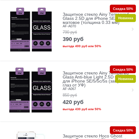
Скидка 50%
Защитное стекло Ainy Tempered
Новинка
Glass 2.5D для iPhone SE/5/5c/5s
матовое (толщина 0.33 мм)
AF-A070
790
руб
390
руб
выгода
400 руб
или
50%
Скидка 50%
Защитное стекло Ainy Tempered
Glass Anti-blue Light 2.5D 0.33mm
Новинка
для iPhone SE/5/5c/5s (защита
глаз от УФ)
AF-A067
850
руб
420
руб
выгода
430 руб
или
50%
Скидка 50%
Защитное стекло Hoco Ghost