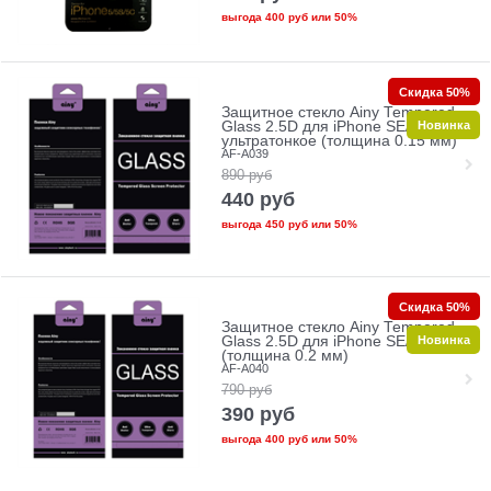
выгода
400 руб
или
50%
Скидка 50%
Защитное стекло Ainy Tempered
Новинка
Glass 2.5D для iPhone SE/5/5c/5s
ультратонкое (толщина 0.15 мм)
AF-A039
890
руб
440
руб
выгода
450 руб
или
50%
Скидка 50%
Защитное стекло Ainy Tempered
Новинка
Glass 2.5D для iPhone SE/5/5c/5s
(толщина 0.2 мм)
AF-A040
790
руб
390
руб
выгода
400 руб
или
50%