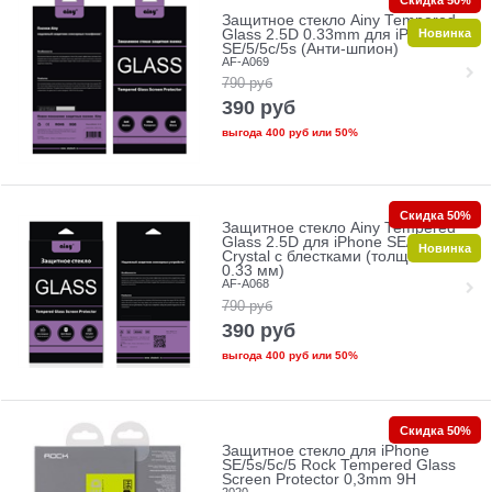
Защитное стекло Ainy Tempered
Новинка
Glass 2.5D 0.33mm для iPhone
SE/5/5c/5s (Анти-шпион)
AF-A069
790
руб
390
руб
выгода
400 руб
или
50%
Скидка 50%
Защитное стекло Ainy Tempered
Glass 2.5D для iPhone SE/5/5c/5s
Новинка
Crystal с блестками (толщина
0.33 мм)
AF-A068
790
руб
390
руб
выгода
400 руб
или
50%
Скидка 50%
Защитное стекло для iPhone
SE/5s/5с/5 Rock Tempered Glass
Screen Protector 0,3mm 9H
2020