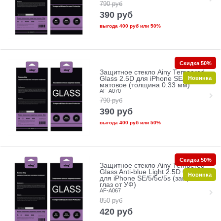
790
руб
390
руб
выгода
400 руб
или
50%
Скидка 50%
Защитное стекло Ainy Tempered
Новинка
Glass 2.5D для iPhone SE/5/5c/5s
матовое (толщина 0.33 мм)
AF-A070
790
руб
390
руб
выгода
400 руб
или
50%
Скидка 50%
Защитное стекло Ainy Tempered
Glass Anti-blue Light 2.5D 0.33mm
Новинка
для iPhone SE/5/5c/5s (защита
глаз от УФ)
AF-A067
850
руб
420
руб