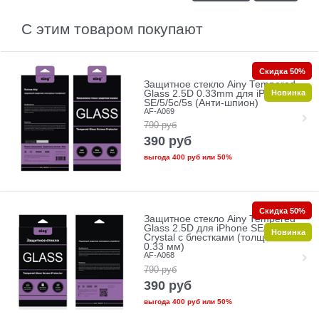
С этим товаром покупают
Скидка 50%
Защитное стекло Ainy Tempered
Новинка
Glass 2.5D 0.33mm для iPhone
SE/5/5c/5s (Анти-шпион)
AF-A069
790
руб
390
руб
выгода
400 руб
или
50%
Скидка 50%
Защитное стекло Ainy Tempered
Glass 2.5D для iPhone SE/5/5c/5s
Новинка
Crystal с блестками (толщина
0.33 мм)
AF-A068
790
руб
390
руб
выгода
400 руб
или
50%