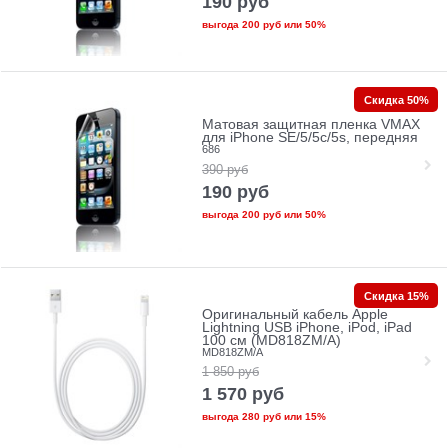
190
руб
выгода
200 руб
или
50%
Скидка 50%
Матовая защитная пленка VMAX
для iPhone SE/5/5c/5s, передняя
686
390
руб
190
руб
выгода
200 руб
или
50%
Скидка 15%
Оригинальный кабель Apple
Lightning USB iPhone, iPod, iPad
100 см (MD818ZM/A)
MD818ZM/A
1 850
руб
1 570
руб
выгода
280 руб
или
15%