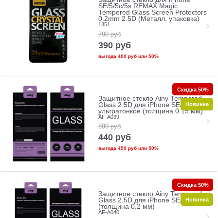
SE/5/5c/5s REMAX Magic
Tempered Glass Screen Protectors
0.2mm 2.5D (Металл. упаковка)
1351
790
руб
390
руб
выгода
400 руб
или
50%
Скидка 50%
Защитное стекло Ainy Tempered
Новинка
Glass 2.5D для iPhone SE/5/5c/5s
ультратонкое (толщина 0.15 мм)
AF-A039
890
руб
440
руб
выгода
450 руб
или
50%
Скидка 50%
Защитное стекло Ainy Tempered
Новинка
Glass 2.5D для iPhone SE/5/5c/5s
(толщина 0.2 мм)
AF-A040