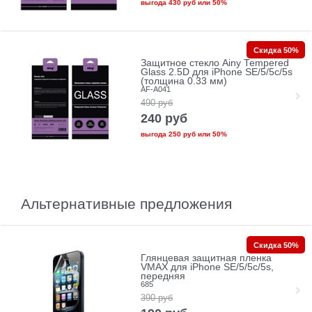
выгода
430 руб
или
50%
Скидка 50%
Защитное стекло Ainy Tempered
Glass 2.5D для iPhone SE/5/5c/5s
(толщина 0.33 мм)
AF-A041
490
руб
240
руб
выгода
250 руб
или
50%
Альтернативные предложения
Скидка 50%
Глянцевая защитная пленка
VMAX для iPhone SE/5/5c/5s,
передняя
685
390
руб