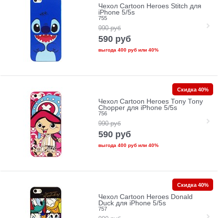
Чехол Cartoon Heroes Stitch для
iPhone 5/5s
755
990
руб
590
руб
выгода
400 руб
или
40%
Скидка 40%
Чехол Cartoon Heroes Tony Tony
Chopper для iPhone 5/5s
756
990
руб
590
руб
выгода
400 руб
или
40%
Скидка 40%
Чехол Cartoon Heroes Donald
Duck для iPhone 5/5s
757