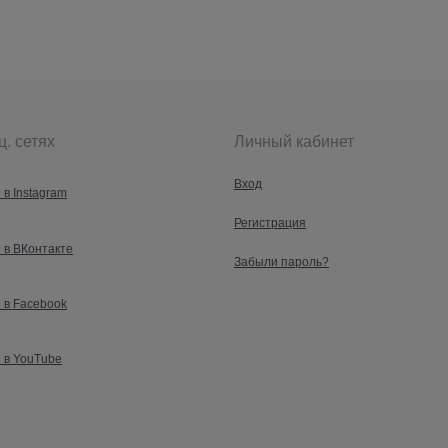
ц. сетях
Личный кабинет
Вход
 в Instagram
Регистрация
 в ВКонтакте
Забыли пароль?
 в Facebook
 в YouTube