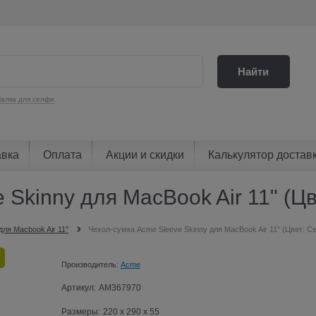
Найти
алка для селфи
авка
Оплата
Акции и скидки
Калькулятор достав
 Skinny для MacBook Air 11" (
для Macbook Air 11"
Чехол-сумка Acme Sleeve Skinny для MacBook Air 11" (Цвет: 
Производитель:
Acme
Артикул:
AM367970
Размеры:
220 x 290 x 55