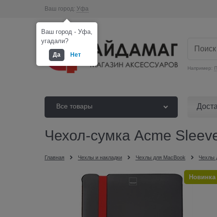
Ваш город:
Уфа
Ваш город - Уфа,
угадали?
Да
Нет
Например:
П
Дост
Все товары
Чехол-сумка Acme Sleeve
Главная
Чехлы и накладки
Чехлы для MacBook
Чехлы 
Новинка