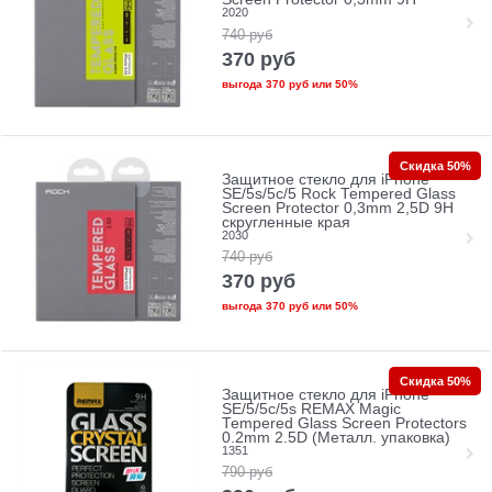
2020
740
руб
370
руб
выгода
370 руб
или
50%
Скидка 50%
Защитное стекло для iPhone
SE/5s/5с/5 Rock Tempered Glass
Screen Protector 0,3mm 2,5D 9H
скругленные края
2030
740
руб
370
руб
выгода
370 руб
или
50%
Скидка 50%
Защитное стекло для iPhone
SE/5/5c/5s REMAX Magic
Tempered Glass Screen Protectors
0.2mm 2.5D (Металл. упаковка)
1351
790
руб