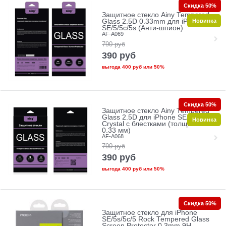
Скидка 50%
Защитное стекло Ainy Tempered
Новинка
Glass 2.5D 0.33mm для iPhone
SE/5/5c/5s (Анти-шпион)
AF-A069
790
руб
390
руб
выгода
400 руб
или
50%
Скидка 50%
Защитное стекло Ainy Tempered
Glass 2.5D для iPhone SE/5/5c/5s
Новинка
Crystal с блестками (толщина
0.33 мм)
AF-A068
790
руб
390
руб
выгода
400 руб
или
50%
Скидка 50%
Защитное стекло для iPhone
SE/5s/5с/5 Rock Tempered Glass
Screen Protector 0,3mm 9H