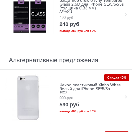
Защитное стекло Ainy Tempered
Glass 2.5D для iPhone SE/5/5c/5s
(толщина 0.33 мм)
AF-A041
490
руб
240
руб
выгода
250 руб
или
50%
Альтернативные предложения
Скидка 40%
Чехол пластиковый Xinbo White
белый для iPhone SE/5/5s
1023
990
руб
590
руб
выгода
400 руб
или
40%