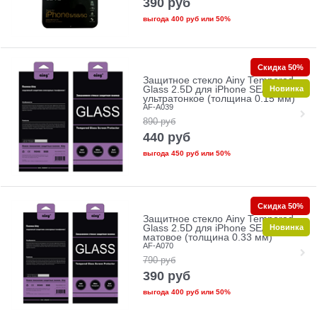
390
руб
выгода
400 руб
или
50%
Скидка 50%
Защитное стекло Ainy Tempered
Новинка
Glass 2.5D для iPhone SE/5/5c/5s
ультратонкое (толщина 0.15 мм)
AF-A039
890
руб
440
руб
выгода
450 руб
или
50%
Скидка 50%
Защитное стекло Ainy Tempered
Новинка
Glass 2.5D для iPhone SE/5/5c/5s
матовое (толщина 0.33 мм)
AF-A070
790
руб
390
руб
выгода
400 руб
или
50%