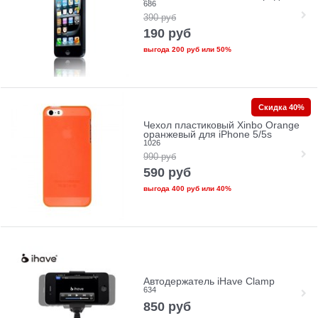
686
390
руб
190
руб
выгода
200 руб
или
50%
Скидка 40%
Чехол пластиковый Xinbo Orange
оранжевый для iPhone 5/5s
1026
990
руб
590
руб
выгода
400 руб
или
40%
Автодержатель iHave Clamp
634
850
руб