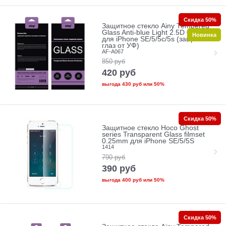
Скидка 50%
Защитное стекло Ainy Tempered
Glass Anti-blue Light 2.5D 0.33mm
Новинка
для iPhone SE/5/5c/5s (защита
глаз от УФ)
AF-A067
850
руб
420
руб
выгода
430 руб
или
50%
Скидка 50%
Защитное стекло Hoco Ghost
series Transparent Glass filmset
0.25mm для iPhone SE/5/5S
1414
790
руб
390
руб
выгода
400 руб
или
50%
Скидка 50%