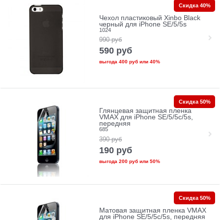
Скидка 40%
Чехол пластиковый Xinbo Black
черный для iPhone SE/5/5s
1024
990
руб
590
руб
выгода
400 руб
или
40%
Скидка 50%
Глянцевая защитная пленка
VMAX для iPhone SE/5/5c/5s,
передняя
685
390
руб
190
руб
выгода
200 руб
или
50%
Скидка 50%
Матовая защитная пленка VMAX
для iPhone SE/5/5c/5s, передняя