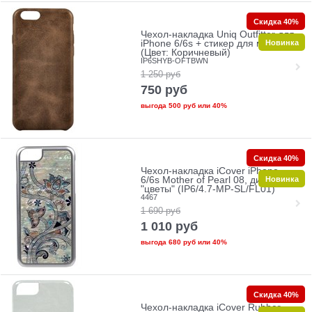
Скидка 40%
Чехол-накладка Uniq Outfitter для
Новинка
iPhone 6/6s + стикер для магнита
(Цвет: Коричневый)
IP6SHYB-OFTBWN
1 250
руб
750
руб
выгода
500 руб
или
40%
Скидка 40%
Чехол-накладка iCover iPhone
Новинка
6/6s Mother of Pearl 08, дизайн
"цветы" (IP6/4.7-MP-SL/FL01)
4467
1 690
руб
1 010
руб
выгода
680 руб
или
40%
Скидка 40%
Чехол-накладка iCover Rubber