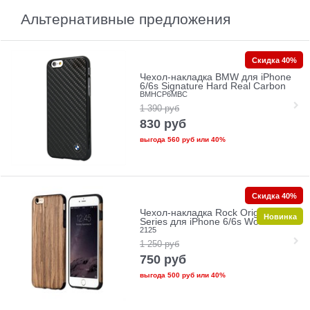
Альтернативные предложения
Скидка 40%
Чехол-накладка BMW для iPhone
6/6s Signature Hard Real Carbon
BMHCP6MBC
1 390
руб
830
руб
выгода
560 руб
или
40%
Скидка 40%
Чехол-накладка Rock Origin
Новинка
Series для iPhone 6/6s Wood
2125
1 250
руб
750
руб
выгода
500 руб
или
40%