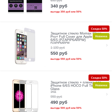
690
руб
340
руб
выгода
350 руб
или
50%
Скидка 50%
Защитное стекло Momax Glass
Новинка
Pro+ Full Cover для Apple iPhone
6/6S (PZAPIP6ARPW)
PZAPIP6ARPW
1 100
руб
550
руб
выгода
550 руб
или
50%
Скидка 50%
Защитное стекло + пленка для
Новинка
iPhone 6/6S HOCO Full Titanium
Glass
1411
990
руб
490
руб
выгода
500 руб
или
50%