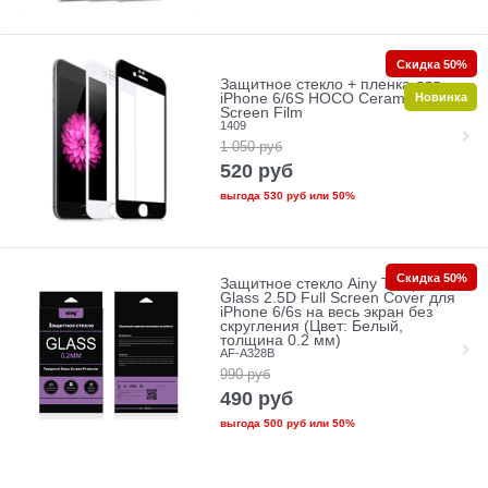
Скидка 50%
Защитное стекло + пленка для
Новинка
iPhone 6/6S HOCO Ceramic Glass
Screen Film
1409
1 050
руб
520
руб
выгода
530 руб
или
50%
Скидка 50%
Защитное стекло Ainy Tempered
Glass 2.5D Full Screen Cover для
iPhone 6/6s на весь экран без
скругления (Цвет: Белый,
толщина 0.2 мм)
AF-A328B
990
руб
490
руб
выгода
500 руб
или
50%