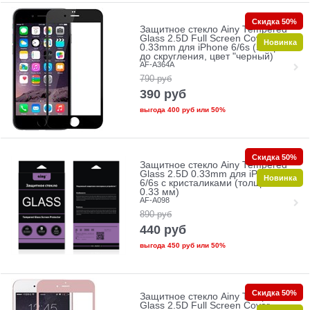
Скидка 50%
Защитное стекло Ainy Tempered
Glass 2.5D Full Screen Cover
Новинка
0.33mm для iPhone 6/6s (Защита
до скругления, цвет "черный)
AF-A364A
790
руб
390
руб
выгода
400 руб
или
50%
Скидка 50%
Защитное стекло Ainy Tempered
Glass 2.5D 0.33mm для iPhone
Новинка
6/6s с кристаликами (толщина
0.33 мм)
AF-A098
890
руб
440
руб
выгода
450 руб
или
50%
Скидка 50%
Защитное стекло Ainy Tempered
Glass 2.5D Full Screen Cover