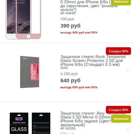
Новинка
0.33mm для iPhone 6/6s (Защита
до скругления, цвет "розовое
золото")
AF-A364D
790
руб
390
руб
выгода
400 руб
или
50%
Скидка 50%
Защитное стекло Rock Tempered
Glass Screen Protector 2.5D для
iPhone 6/6s (Стандарт 0.3 мм)
2040
1 290
руб
640
руб
выгода
650 руб
или
50%
Скидка 50%
Защитное стекло: Ainy Tempered
Glass 2.5D Mirror 0.33mm для
Новинка
iPhone 6/6s заднее (Цвет: Черно-
зеркальный)
AF-A153A