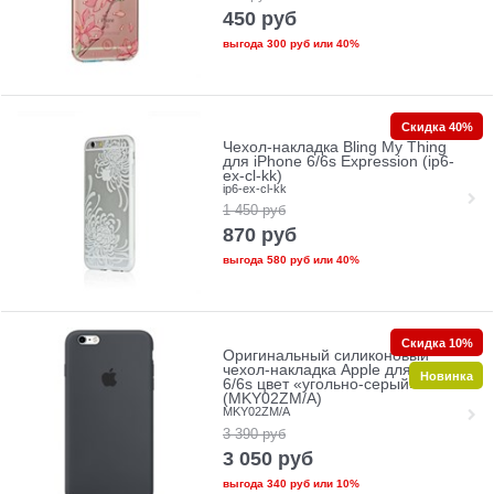
450
руб
выгода
300 руб
или
40%
Скидка 40%
Чехол-накладка Bling My Thing
для iPhone 6/6s Expression (ip6-
ex-cl-kk)
ip6-ex-cl-kk
1 450
руб
870
руб
выгода
580 руб
или
40%
Скидка 10%
Оригинальный силиконовый
чехол-накладка Apple для iPhone
Новинка
6/6s цвет «угольно-серый»
(MKY02ZM/A)
MKY02ZM/A
3 390
руб
3 050
руб
выгода
340 руб
или
10%