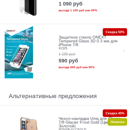
1 090
руб
выгода
1 100 руб
или
50%
Скидка 50%
Защитное стекло ONEXT
Tempered Glass 3D 0.3 мм для
iPhone 7/8
41325
1 190
руб
590
руб
выгода
600 руб
или
50%
Альтернативные предложения
Скидка 40%
Чехол-накладка Uniq для iPhone
Новинка
7/8 Glacier Frost Gold (Цвет:
Золотой)
IP7HYB-GLCFGLD