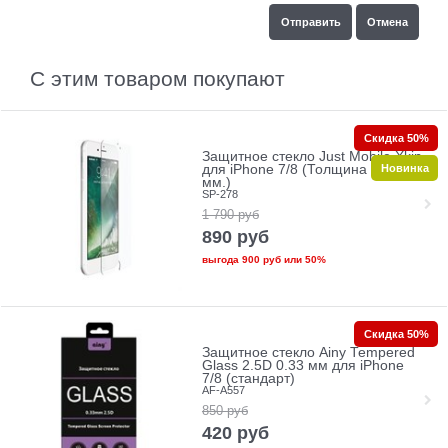
С этим товаром покупают
Скидка 50%
Защитное стекло Just Mobile Xkin
Новинка
для iPhone 7/8 (Толщина 0.33
мм.)
SP-278
1 790
руб
890
руб
выгода
900 руб
или
50%
Скидка 50%
Защитное стекло Ainy Tempered
Glass 2.5D 0.33 мм для iPhone
7/8 (стандарт)
AF-A557
850
руб
420
руб