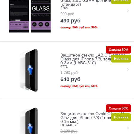
Новинка
Glass 2.5D 0.2мм для iPhone 7/8
(стандарт)
4768
990
руб
490
руб
выгода
500 руб
или
50%
Скидка 50%
Защитное стекло LAB.C Diamond
Новинка
Glass для iPhone 7/8, толщина
0.3мм (LABC-310)
4771
1 290
руб
640
руб
выгода
650 руб
или
50%
Скидка 50%
Защитное стекло Ozaki O!coat U-
Новинка
Glaz для iPhone 7/8 (Толщина:
0.15 мм.)
OC744GS
2 190
руб