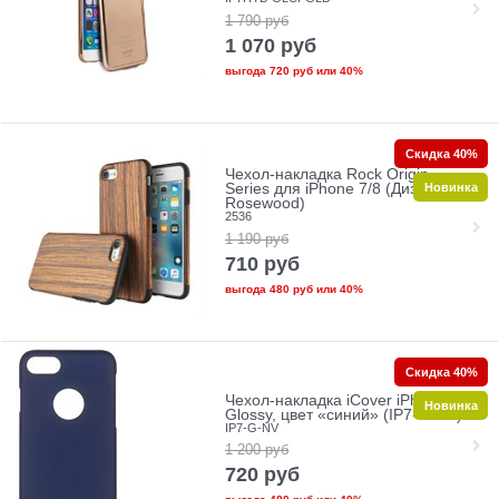
1 790
руб
1 070
руб
выгода
720 руб
или
40%
Скидка 40%
Чехол-накладка Rock Origin
Новинка
Series для iPhone 7/8 (Дизайн:
Rosewood)
2536
1 190
руб
710
руб
выгода
480 руб
или
40%
Скидка 40%
Чехол-накладка iCover iPhone 7/8
Новинка
Glossy, цвет «синий» (IP7-G-NV)
IP7-G-NV
1 200
руб
720
руб