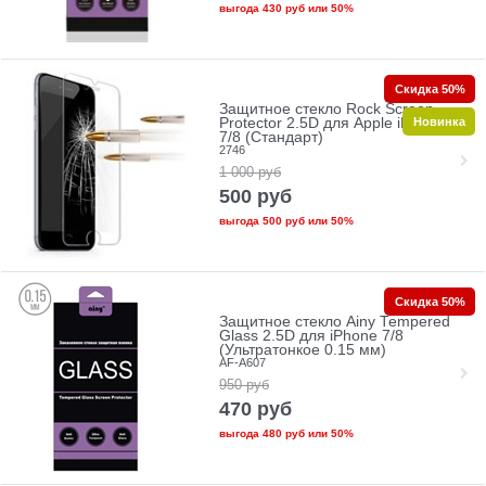
выгода
430 руб
или
50%
Скидка 50%
Защитное стекло Rock Screen
Новинка
Protector 2.5D для Apple iPhone
7/8 (Стандарт)
2746
1 000
руб
500
руб
выгода
500 руб
или
50%
Скидка 50%
Защитное стекло Ainy Tempered
Glass 2.5D для iPhone 7/8
(Ультратонкое 0.15 мм)
AF-A607
950
руб
470
руб
выгода
480 руб
или
50%