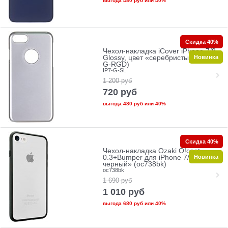
выгода
480 руб
или
40%
Скидка 40%
Чехол-накладка iCover iPhone 7/8
Новинка
Glossy, цвет «серебристый» (IP7-
G-RGD)
IP7-G-SL
1 200
руб
720
руб
выгода
480 руб
или
40%
Скидка 40%
Чехол-накладка Ozaki O!coat
Новинка
0.3+Bumper для iPhone 7/8 «Цвет:
черный» (oc738bk)
oc738bk
1 690
руб
1 010
руб
выгода
680 руб
или
40%