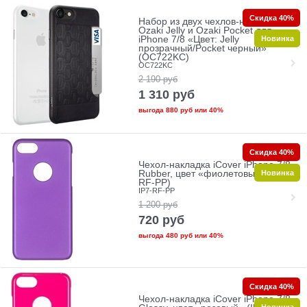
Скидка 40%
Набор из двух чехлов-накладок
Ozaki Jelly и Ozaki Pocket для
Новинка
iPhone 7/8 «Цвет: Jelly
прозрачный/Pocket черный»
(OC722KC)
OC722KC
2 190
руб
1 310
руб
выгода
880 руб
или
40%
Скидка 40%
Чехол-накладка iCover iPhone 7/8
Новинка
Rubber, цвет «фиолетовый» (IP7-
RF-PP)
IP7-RF-PP
1 200
руб
720
руб
выгода
480 руб
или
40%
Скидка 40%
Чехол-накладка iCover iPhone 7/8
Новинка