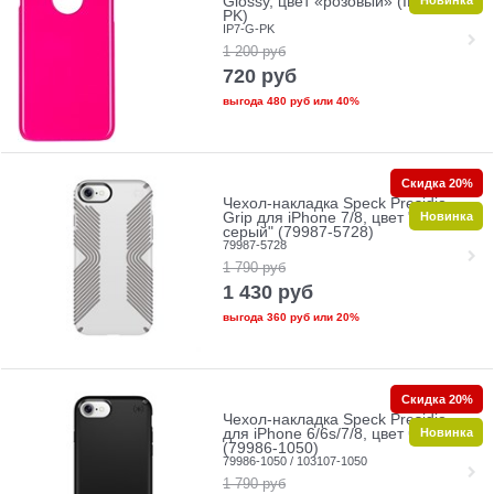
Glossy, цвет «розовый» (IP7-G-
PK)
IP7-G-PK
1 200
руб
720
руб
выгода
480 руб
или
40%
Скидка 20%
Чехол-накладка Speck Presidio
Новинка
Grip для iPhone 7/8, цвет "белый/
серый" (79987-5728)
79987-5728
1 790
руб
1 430
руб
выгода
360 руб
или
20%
Скидка 20%
Чехол-накладка Speck Presidio
Новинка
для iPhone 6/6s/7/8, цвет черный"
(79986-1050)
79986-1050 / 103107-1050
1 790
руб