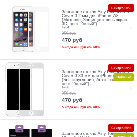
Скидка 50%
Защитное стекло Ainy Full Screen
Cover 0.2 мм для iPhone 7/8
(Матовое, Защищает весь экран
3D, цвет "белый")
4764
950
руб
470
руб
выгода
480 руб
или
50%
Скидка 50%
Защитное стекло Ainy Full Screen
Cover 0.33 мм для iPhone 7/8
Новинка
(Без скругления, Анти-шпион,
цвет "белый")
4766
950
руб
470
руб
выгода
480 руб
или
50%
Скидка 50%
Защитное стекло Ainy Tempered