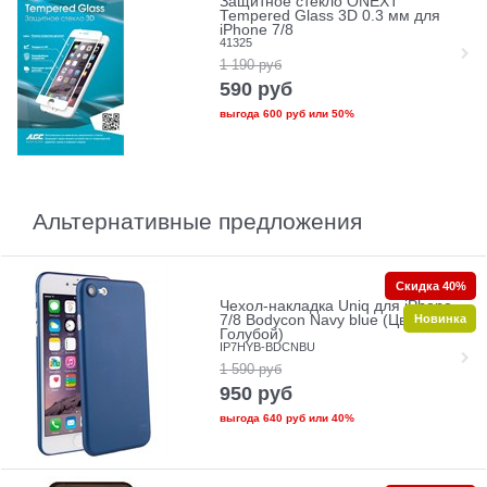
Защитное стекло ONEXT
Tempered Glass 3D 0.3 мм для
iPhone 7/8
41325
1 190
руб
590
руб
выгода
600 руб
или
50%
Альтернативные предложения
Скидка 40%
Чехол-накладка Uniq для iPhone
Новинка
7/8 Bodycon Navy blue (Цвет:
Голубой)
IP7HYB-BDCNBU
1 590
руб
950
руб
выгода
640 руб
или
40%