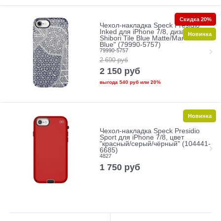
Скидка 20%
Чехол-накладка Speck Presidio
Inked для iPhone 7/8, дизайн
Новинка
Shibori Tile Blue Matte/Marine
Blue" (79990-5757)
79990-5757
2 690
руб
2 150
руб
выгода
540 руб
или
20%
Новинка
Чехол-накладка Speck Presidio
Sport для iPhone 7/8, цвет
"красный/серый/чёрный" (104441-
6685)
4827
1 750
руб