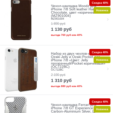
Скидка 40%
Чехол-накладка Moodz для
iPhone 7/8 Soft leather Hard
Новинка
Chocolate, цвет «коричневый»
(MZ901004)
MZ901004
1 890
руб
1 130
руб
выгода
760 руб
или
40%
Скидка 40%
Набор из двух чехлов-накладок
Ozaki Jelly и Ozaki Pocket для
Новинка
iPhone 7/8 «Цвет: Jelly
прозрачный/Pocket коричневый»
(OC722BC)
OC722BC
2 190
руб
1 310
руб
выгода
880 руб
или
40%
Скидка 40%
Чехол-накладка Ferrari для
iPhone 7/8 GT Experience Hard
Новинка
Carbon-Aluminium Silver, Цвет