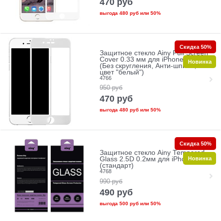
470
руб
выгода
480 руб
или
50%
Скидка 50%
Защитное стекло Ainy Full Screen
Cover 0.33 мм для iPhone 7/8
Новинка
(Без скругления, Анти-шпион,
цвет "белый")
4766
950
руб
470
руб
выгода
480 руб
или
50%
Скидка 50%
Защитное стекло Ainy Tempered
Новинка
Glass 2.5D 0.2мм для iPhone 7/8
(стандарт)
4768
990
руб
490
руб
выгода
500 руб
или
50%