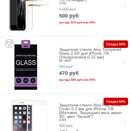
2746
1 000
руб
500
руб
выгода
500 руб
или
50%
Скидка 50%
Защитное стекло Ainy Tempered
Glass 2.5D для iPhone 7/8
(Ультратонкое 0.15 мм)
AF-A607
950
руб
470
руб
выгода
480 руб
или
50%
Скидка 50%
Защитное стекло Ainy Full Screen
Cover 0.2 мм для iPhone 7/8
(Матовое, Защищает весь экран
3D, цвет "белый")
4764
950
руб