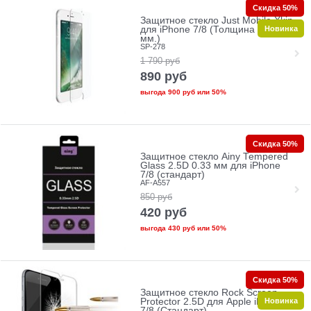
Скидка 50%
Защитное стекло Just Mobile Xkin
Новинка
для iPhone 7/8 (Толщина 0.33
мм.)
SP-278
1 790
руб
890
руб
выгода
900 руб
или
50%
Скидка 50%
Защитное стекло Ainy Tempered
Glass 2.5D 0.33 мм для iPhone
7/8 (стандарт)
AF-A557
850
руб
420
руб
выгода
430 руб
или
50%
Скидка 50%
Защитное стекло Rock Screen
Новинка
Protector 2.5D для Apple iPhone
7/8 (Стандарт)