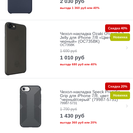
2 030
руб
выгода
1 360 руб
или
40%
Скидка 40%
Чехол-накладка Ozaki O!coat 0.3
Новинка
Jelly для iPhone 7/8 «Цвет:
черный» (OC735BK)
OC735BK
1 690
руб
1 010
руб
выгода
680 руб
или
40%
Скидка 20%
Чехол-накладка Speck Presidio
Новинка
Grip для iPhone 7/8, цвет
"черный/серый" (79987-5731)
79987-5731
1 790
руб
1 430
руб
выгода
360 руб
или
20%