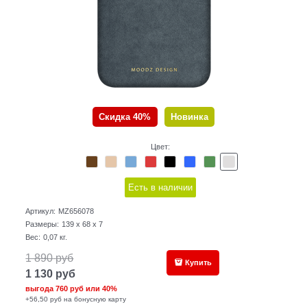
Скидка 40%
Новинка
Цвет:
Есть в наличии
Артикул:
MZ656078
Размеры:
139 x 68 x 7
Вес:
0,07
кг.
1 890
руб
Купить
1 130
руб
выгода
760 руб
или
40%
+56,50 руб на бонусную карту