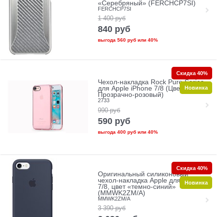
«Серебряный» (FERCHCP7SI)
FERCHCP7SI
1 400
руб
840
руб
выгода
560 руб
или
40%
Скидка 40%
Чехол-накладка Rock Pure Series
Новинка
для Apple iPhone 7/8 (Цвет:
Прозрачно-розовый)
2733
990
руб
590
руб
выгода
400 руб
или
40%
Скидка 40%
Оригинальный силиконовый
чехол-накладка Apple для iPhone
Новинка
7/8, цвет «темно-синий»
(MMWK2ZM/A)
MMWK2ZM/A
3 390
руб