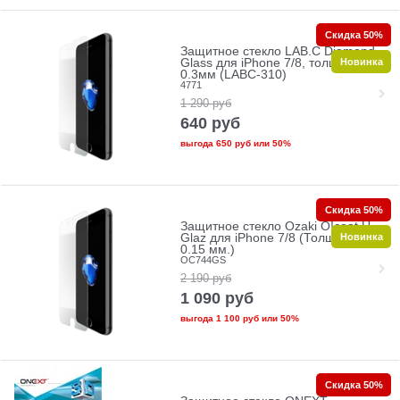
Скидка 50%
Защитное стекло LAB.C Diamond
Новинка
Glass для iPhone 7/8, толщина
0.3мм (LABC-310)
4771
1 290
руб
640
руб
выгода
650 руб
или
50%
Скидка 50%
Защитное стекло Ozaki O!coat U-
Новинка
Glaz для iPhone 7/8 (Толщина:
0.15 мм.)
OC744GS
2 190
руб
1 090
руб
выгода
1 100 руб
или
50%
Скидка 50%